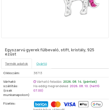
Egyszarvú gyerek fülbevaló, stift, kristály, 925
ezüst
Termék adatok
Gyártó
Cikkszám:
38713
Várható
Várható feladás:
2026. 08. 14. (péntek)
szállítás:
Ha eddig megrendeled:
2026. 08. 10. (hétfő
(csak
07.00)
munkanapokon)
Fizetés:
bankkártya, utánvét