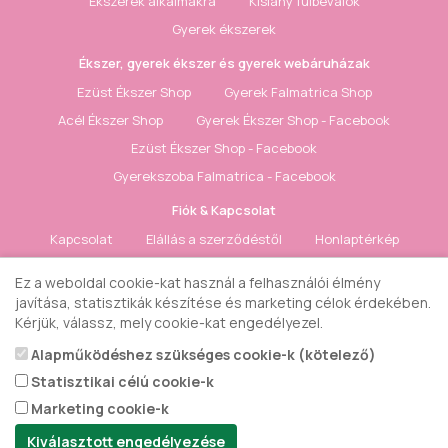
Ékszerek alkalmakra
Kislány fülbevalók
Gyerek ékszerek
Ékszer, gyerek ékszer és gyerek webáruházak
Ezüst Ékszer Shop
Gyerek Falmatrica Shop
Acél Ékszer Shop
Gyerek Ékszer Shop - Facebook
Ezüst Ékszer Shop - Facebook
Gyerekszoba Falmatrica - Facebook
Fiók & Kapcsolat
Kapcsolat
Elállás a szerződéstől
Honlaptérkép
Fiók
Rendelés követés
Kívánságlista
Hírlevél
Ez a weboldal cookie-kat használ a felhasználói élmény
javítása, statisztikák készítése és marketing célok érdekében.
Gyerek ékszer Shop © 2018 - ezüst gyerek ékszerek
Kérjük, válassz, mely cookie-kat engedélyezel.
Alapműködéshez szükséges cookie-k (kötelező)
Statisztikai célú cookie-k
Marketing cookie-k
Kiválasztott engedélyezése