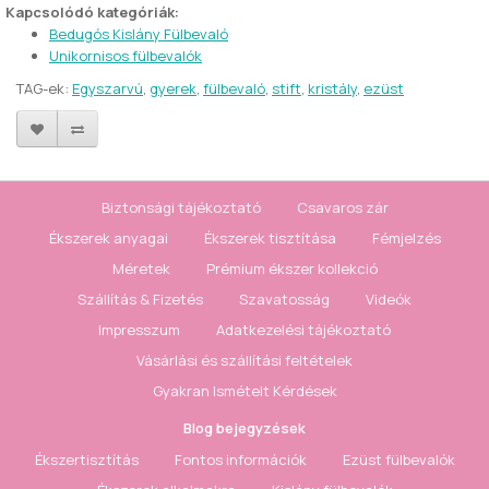
Kapcsolódó kategóriák:
Bedugós Kislány Fülbevaló
Unikornisos fülbevalók
TAG-ek:
Egyszarvú
,
gyerek
,
fülbevaló
,
stift
,
kristály
,
ezüst
Biztonsági tájékoztató
Csavaros zár
Ékszerek anyagai
Ékszerek tisztítása
Fémjelzés
Méretek
Prémium ékszer kollekció
Szállítás & Fizetés
Szavatosság
Videók
Impresszum
Adatkezelési tájékoztató
Vásárlási és szállítási feltételek
Gyakran Ismételt Kérdések
Blog bejegyzések
Ékszertisztítás
Fontos információk
Ezüst fülbevalók