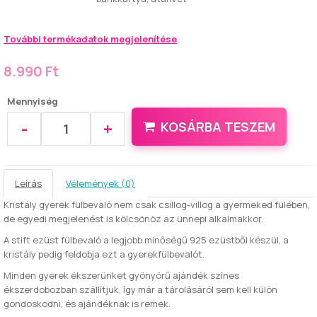
További termékadatok megjelenítése
8.990 Ft
Mennyiség
-
+
KOSÁRBA TESZEM
Leírás
Vélemények (0)
Kristály gyerek fülbevaló nem csak csillog-villog a gyermeked fülében,
de egyedi megjelenést is kölcsönöz az ünnepi alkalmakkor.
A stift ezüst fülbevaló a legjobb minőségű 925 ezüstből készül, a
kristály pedig feldobja ezt a gyerekfülbevalót.
Minden gyerek ékszerünket gyönyörű ajándék színes
ékszerdobozban szállítjuk, így már a tárolásáról sem kell külön
gondoskodni, és ajándéknak is remek.