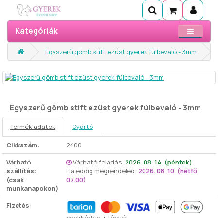
Kategóriák
Egyszerű gömb stift ezüst gyerek fülbevaló - 3mm
Egyszerű gömb stift ezüst gyerek fülbevaló - 3mm
Termék adatok
Gyártó
Cikkszám:
2400
Várható
Várható feladás:
2026. 08. 14. (péntek)
szállítás:
Ha eddig megrendeled:
2026. 08. 10. (hétfő
(csak
07.00)
munkanapokon)
Fizetés:
bankkártya, utánvét