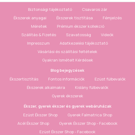
Biztonsági tájékoztató
Csavaros zár
Ékszerek anyagai
Ékszerek tisztítása
Fémjelzés
Méretek
Prémium ékszer kollekció
Szállítás & Fizetés
Szavatosság
Videók
Impresszum
Adatkezelési tájékoztató
Vásárlási és szállítási feltételek
Gyakran Ismételt Kérdések
Blog bejegyzések
Ékszertisztítás
Fontos információk
Ezüst fülbevalók
Ékszerek alkalmakra
Kislány fülbevalók
Gyerek ékszerek
Ékszer, gyerek ékszer és gyerek webáruházak
Ezüst Ékszer Shop
Gyerek Falmatrica Shop
Acél Ékszer Shop
Gyerek Ékszer Shop - Facebook
Ezüst Ékszer Shop - Facebook