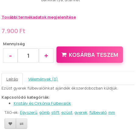
További termékadatok megjelenítése
7.900 Ft
Mennyiség
-
+
KOSÁRBA TESZEM
Leírás
Vélemények (0)
Ezüst gyerek fülbevalóinkat ajándék ékszerdobozban küldjük.
Kapcsolódó kategóriák:
Kristály és Cirkónia Fülbevalók
TAG-ek:
Egyszerű
,
gömb
,
stift
,
ezüst
,
gyerek
,
fülbevaló
,
mm