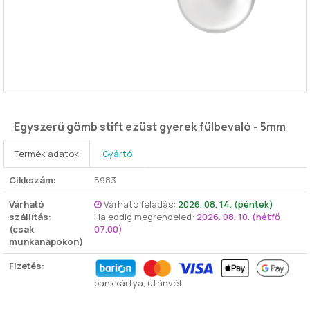
Egyszerű gömb stift ezüst gyerek fülbevaló - 5mm
Termék adatok
Gyártó
Cikkszám:
5983
Várható
Várható feladás:
2026. 08. 14. (péntek)
szállítás:
Ha eddig megrendeled:
2026. 08. 10. (hétfő
(csak
07.00)
munkanapokon)
Fizetés:
bankkártya, utánvét