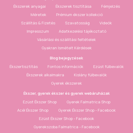
Ékszerek anyagai
Ékszerek tisztítása
Fémjelzés
Méretek
Prémium ékszer kollekció
Szállítás & Fizetés
Szavatosság
Videók
Impresszum
Adatkezelési tájékoztató
Vásárlási és szállítási feltételek
Gyakran Ismételt Kérdések
Blog bejegyzések
Ékszertisztítás
Fontos információk
Ezüst fülbevalók
Ékszerek alkalmakra
Kislány fülbevalók
Gyerek ékszerek
Ékszer, gyerek ékszer és gyerek webáruházak
Ezüst Ékszer Shop
Gyerek Falmatrica Shop
Acél Ékszer Shop
Gyerek Ékszer Shop - Facebook
Ezüst Ékszer Shop - Facebook
Gyerekszoba Falmatrica - Facebook