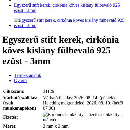
Egyszerű stift kerek, cirkónia köves kislány fülbevaló 925
ezüst - 3mm
Egyszerű stift kerek, cirkónia
köves kislány fülbevaló 925
ezüst - 3mm
Termék adatok
Gyártó
Cikkszám:
31129
Várható szállítás:
Várható feladás:
2026. 08. 14. (péntek)
(csak
Ha eddig megrendeled:
2026. 08. 10. (hétfő
munkanapokon)
07.00)
bankkártya,
Fizetés:
utánvét
Méret:
3 mm x 3 mm