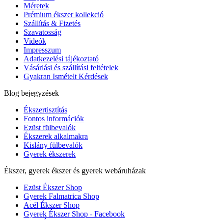
Méretek
Prémium ékszer kollekció
Szállítás & Fizetés
Szavatosság
Videók
Impresszum
Adatkezelési tájékoztató
Vásárlási és szállítási feltételek
Gyakran Ismételt Kérdések
Blog bejegyzések
Ékszertisztítás
Fontos információk
Ezüst fülbevalók
Ékszerek alkalmakra
Kislány fülbevalók
Gyerek ékszerek
Ékszer, gyerek ékszer és gyerek webáruházak
Ezüst Ékszer Shop
Gyerek Falmatrica Shop
Acél Ékszer Shop
Gyerek Ékszer Shop - Facebook