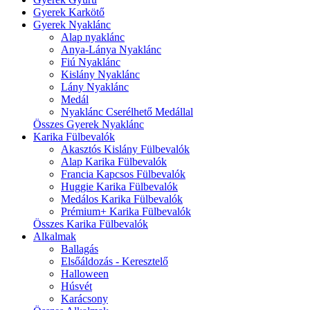
Gyerek Karkötő
Gyerek Nyaklánc
Alap nyaklánc
Anya-Lánya Nyaklánc
Fiú Nyaklánc
Kislány Nyaklánc
Lány Nyaklánc
Medál
Nyaklánc Cserélhető Medállal
Összes Gyerek Nyaklánc
Karika Fülbevalók
Akasztós Kislány Fülbevalók
Alap Karika Fülbevalók
Francia Kapcsos Fülbevalók
Huggie Karika Fülbevalók
Medálos Karika Fülbevalók
Prémium+ Karika Fülbevalók
Összes Karika Fülbevalók
Alkalmak
Ballagás
Elsőáldozás - Keresztelő
Halloween
Húsvét
Karácsony