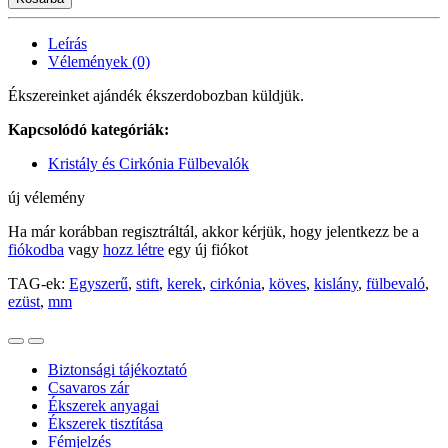
Leírás
Vélemények (0)
Ékszereinket ajándék ékszerdobozban küldjük.
Kapcsolódó kategóriák:
Kristály és Cirkónia Fülbevalók
új vélemény
Ha már korábban regisztráltál, akkor kérjük, hogy jelentkezz be a
fiókodba
vagy
hozz létre
egy új fiókot
TAG-ek:
Egyszerű
,
stift
,
kerek
,
cirkónia
,
köves
,
kislány
,
fülbevaló
,
ezüst
,
mm
Biztonsági tájékoztató
Csavaros zár
Ékszerek anyagai
Ékszerek tisztítása
Fémjelzés