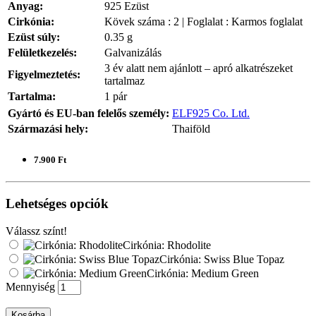
Anyag:
925 Ezüst
Cirkónia:
Kövek száma : 2 | Foglalat : Karmos foglalat
Ezüst súly:
0.35 g
Felületkezelés:
Galvanizálás
3 év alatt nem ajánlott – apró alkatrészeket
Figyelmeztetés:
tartalmaz
Tartalma:
1 pár
Gyártó és EU-ban felelős személy:
ELF925 Co. Ltd.
Származási hely:
Thaiföld
7.900 Ft
Lehetséges opciók
Válassz színt!
Cirkónia: Rhodolite
Cirkónia: Swiss Blue Topaz
Cirkónia: Medium Green
Mennyiség
Kosárba