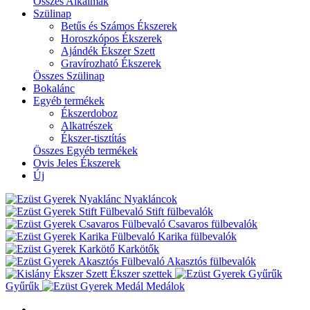
Összes Alkalmak
Szülinap
Betűs és Számos Ékszerek
Horoszkópos Ékszerek
Ajándék Ékszer Szett
Gravírozható Ékszerek
Összes Szülinap
Bokalánc
Egyéb termékek
Ékszerdoboz
Alkatrészek
Ékszer-tisztítás
Összes Egyéb termékek
Ovis Jeles Ékszerek
Új
Nyakláncok
Stift fülbevalók
Csavaros fülbevalók
Karika fülbevalók
Karkötők
Akasztós fülbevalók
Ékszer szettek
Gyűrűk
Medálok