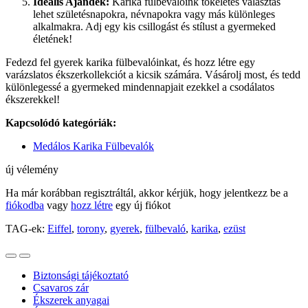
Ideális Ajándék:
Karika fülbevalóink tökéletes választás
lehet születésnapokra, névnapokra vagy más különleges
alkalmakra. Adj egy kis csillogást és stílust a gyermeked
életének!
Fedezd fel gyerek karika fülbevalóinkat, és hozz létre egy
varázslatos ékszerkollekciót a kicsik számára. Vásárolj most, és tedd
különlegessé a gyermeked mindennapjait ezekkel a csodálatos
ékszerekkel!
Kapcsolódó kategóriák:
Medálos Karika Fülbevalók
új vélemény
Ha már korábban regisztráltál, akkor kérjük, hogy jelentkezz be a
fiókodba
vagy
hozz létre
egy új fiókot
TAG-ek:
Eiffel
,
torony
,
gyerek
,
fülbevaló
,
karika
,
ezüst
Biztonsági tájékoztató
Csavaros zár
Ékszerek anyagai