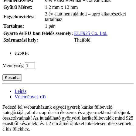
Felületkezelés:
999 Ezüst Bevonat + Galvanizálás
Gyűrű Méret:
1.2 mm x 12 mm
3 év alatt nem ajánlott – apró alkatrészeket
Figyelmeztetés:
tartalmaz
Tartalma:
1 pár
Gyártó és EU-ban felelős személy:
ELF925 Co. Ltd.
Származási hely:
Thaiföld
8.250 Ft
Mennyiség
Kosárba
Leírás
Vélemények (0)
Fedezd fel webáruházunk egyedi gyerek karika fülbevaló
kategóriáját, ahol az aprócska ékszerek és a gyermekbarát dizájnok
összeolvadnak! Az itt található gyönyörű karikafülbevalók mind 925
ezüstből készültek, és 1.2 cm átmérőjükkel tökéletesen illeszkednek
a kis fülekhez.