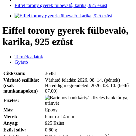
Eiffel torony gyerek fülbevaló, karika, 925 ezüst
Eiffel torony gyerek fülbevaló,
karika, 925 ezüst
Termék adatok
Gyártó
Cikkszám:
36481
Várható szállítás:
Várható feladás:
2026. 08. 14. (péntek)
(csak
Ha eddig megrendeled:
2026. 08. 10. (hétfő
munkanapokon)
07.00)
bankkártya,
Fizetés:
utánvét
Más:
Epoxy
Méret:
6 mm x 14 mm
Anyag:
925 Ezüst
Ezüst súly:
0.60 g