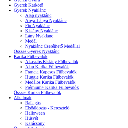
Gyerek Karkötő
Gyerek Nyaklánc
Alap nyaklánc
Anya-Lánya Nyaklánc
Fiú Nyaklánc
Kislány Nyaklánc
Lány Nyaklánc
Medál
Nyaklánc Cserélhető Medállal
Összes Gyerek Nyaklánc
Karika Fülbevalók
Akasztós Kislány Fülbevalók
Alap Karika Fülbevalók
Francia Kapcsos Fülbevalók
Huggie Karika Fülbevalók
Medálos Karika Fülbevalók
Prémium+ Karika Fülbevalók
Összes Karika Fülbevalók
Alkalmak
Ballagás
Elsőáldozás - Keresztelő
Halloween
Húsvét
Karácsony