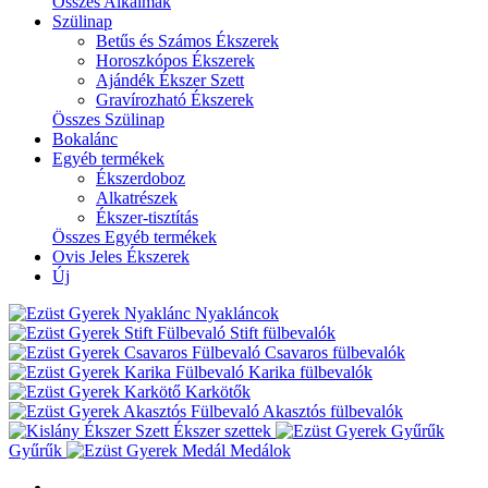
Összes Alkalmak
Szülinap
Betűs és Számos Ékszerek
Horoszkópos Ékszerek
Ajándék Ékszer Szett
Gravírozható Ékszerek
Összes Szülinap
Bokalánc
Egyéb termékek
Ékszerdoboz
Alkatrészek
Ékszer-tisztítás
Összes Egyéb termékek
Ovis Jeles Ékszerek
Új
Nyakláncok
Stift fülbevalók
Csavaros fülbevalók
Karika fülbevalók
Karkötők
Akasztós fülbevalók
Ékszer szettek
Gyűrűk
Medálok