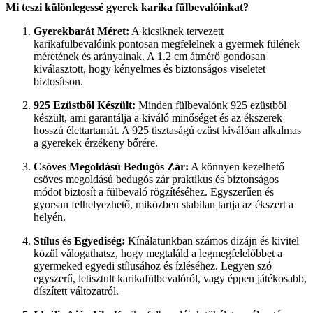
Mi teszi különlegessé gyerek karika fülbevalóinkat?
Gyerekbarát Méret:
A kicsiknek tervezett
karikafülbevalóink pontosan megfelelnek a gyermek fülének
méretének és arányainak. A 1.2 cm átmérő gondosan
kiválasztott, hogy kényelmes és biztonságos viseletet
biztosítson.
925 Ezüstből Készült:
Minden fülbevalónk 925 ezüstből
készült, ami garantálja a kiváló minőséget és az ékszerek
hosszú élettartamát. A 925 tisztaságú ezüst kiválóan alkalmas
a gyerekek érzékeny bőrére.
Csöves Megoldású Bedugós Zár:
A könnyen kezelhető
csöves megoldású bedugós zár praktikus és biztonságos
módot biztosít a fülbevaló rögzítéséhez. Egyszerűen és
gyorsan felhelyezhető, miközben stabilan tartja az ékszert a
helyén.
Stílus és Egyediség:
Kínálatunkban számos dizájn és kivitel
közül válogathatsz, hogy megtaláld a legmegfelelőbbet a
gyermeked egyedi stílusához és ízléséhez. Legyen szó
egyszerű, letisztult karikafülbevalóról, vagy éppen játékosabb,
díszített változatról.