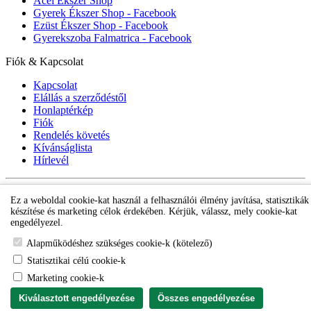
Acél Ékszer Shop
Gyerek Ékszer Shop - Facebook
Ezüst Ékszer Shop - Facebook
Gyerekszoba Falmatrica - Facebook
Fiók & Kapcsolat
Kapcsolat
Elállás a szerződéstől
Honlaptérkép
Fiók
Rendelés követés
Kívánságlista
Hírlevél
Gyerek ékszer Shop © 2018 - ezüst gyerek ékszerek
Ez a weboldal cookie-kat használ a felhasználói élmény javítása, statisztikák
készítése és marketing célok érdekében. Kérjük, válassz, mely cookie-kat
engedélyezel.
Alapműködéshez szükséges cookie-k (kötelező)
Statisztikai célú cookie-k
Marketing cookie-k
Kiválasztott engedélyezése
Összes engedélyezése