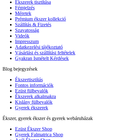
Ékszerek tisztítása
Fémjelzés
Méretek
Prémium ékszer kollekció
Szállítás & Fizetés
Szavatosság
Videók
Impresszum
Adatkezelési tájékoztató
Vásárlási és szállítási feltételek
Gyakran Ismételt Kérdések
Blog bejegyzések
Ékszertisztítás
Fontos információk
Ezüst fülbevalók
Ékszerek alkalmakra
Kislány fülbevalók
Gyerek ékszerek
Ékszer, gyerek ékszer és gyerek webáruházak
Ezüst Ékszer Shop
Gyerek Falmatrica Shop