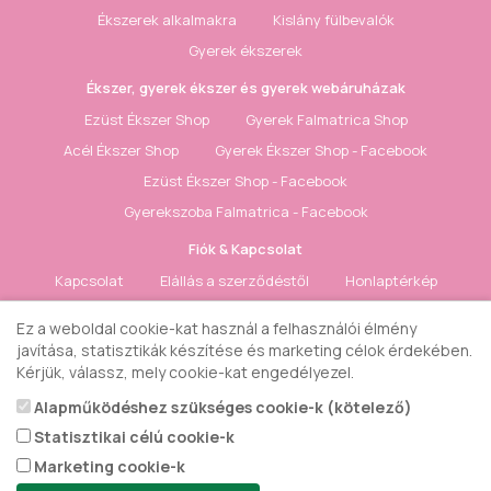
Ékszerek alkalmakra
Kislány fülbevalók
Gyerek ékszerek
Ékszer, gyerek ékszer és gyerek webáruházak
Ezüst Ékszer Shop
Gyerek Falmatrica Shop
Acél Ékszer Shop
Gyerek Ékszer Shop - Facebook
Ezüst Ékszer Shop - Facebook
Gyerekszoba Falmatrica - Facebook
Fiók & Kapcsolat
Kapcsolat
Elállás a szerződéstől
Honlaptérkép
Fiók
Rendelés követés
Kívánságlista
Hírlevél
Ez a weboldal cookie-kat használ a felhasználói élmény
javítása, statisztikák készítése és marketing célok érdekében.
Gyerek ékszer Shop © 2018 - ezüst gyerek ékszerek
Kérjük, válassz, mely cookie-kat engedélyezel.
Alapműködéshez szükséges cookie-k (kötelező)
Statisztikai célú cookie-k
Marketing cookie-k