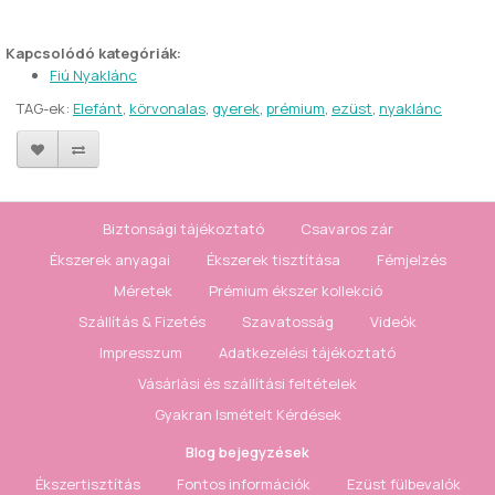
Kapcsolódó kategóriák:
Fiú Nyaklánc
TAG-ek:
Elefánt
,
körvonalas
,
gyerek
,
prémium
,
ezüst
,
nyaklánc
Biztonsági tájékoztató
Csavaros zár
Ékszerek anyagai
Ékszerek tisztítása
Fémjelzés
Méretek
Prémium ékszer kollekció
Szállítás & Fizetés
Szavatosság
Videók
Impresszum
Adatkezelési tájékoztató
Vásárlási és szállítási feltételek
Gyakran Ismételt Kérdések
Blog bejegyzések
Ékszertisztítás
Fontos információk
Ezüst fülbevalók