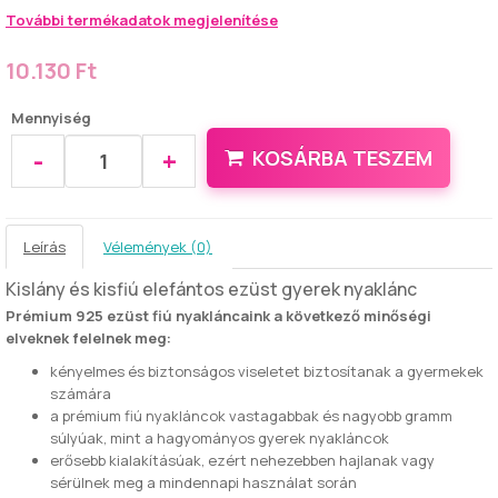
További termékadatok megjelenítése
10.130 Ft
Mennyiség
-
+
KOSÁRBA TESZEM
Leírás
Vélemények (0)
Kislány és kisfiú elefántos ezüst gyerek nyaklánc
Prémium 925 ezüst fiú
nyakláncaink a következő minőségi
elveknek felelnek meg:
kényelmes és biztonságos viseletet biztosítanak a gyermekek
számára
a prémium fiú nyakláncok vastagabbak és nagyobb gramm
súlyúak, mint a hagyományos gyerek nyakláncok
erősebb kialakításúak, ezért nehezebben hajlanak vagy
sérülnek meg a mindennapi használat során