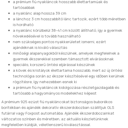
a prémium fiú nyakláncok hosszabb élettartamúak és
tartósabbak
a nyaklánc alap hossza 39 cm
a lánchoz 3 cm hosszabbító lánc tartozik, ezért több méretben
is hordható
a nyaklánc körülbelül 38–41 cm között állítható, így a gyermek
növekedésével is tovább használható
nem szükséges pontos nyakkerületet ismerni, ezért
ajándéknak is kiváló választás
minőségi alapanyagokból készülnek, amelyek megfelelnek a
gyermek ékszerekkel szemben támasztott elvárásoknak
speciális, korszerű öntési eljárással készülnek
a kövek és kristályok élettartama hosszabb, mert az új öntési
technológia során az ékszer készítésével egy időben kerülnek
rögzítésre, így nehezebben esnek ki
a prémium fiú nyakláncok kidolgozása részletgazdagabb és
tartósabb a hagyományos modellekhez képest
A prémium 925 ezüst fiú nyakláncokat biztonságos buborékos
borítékban és ajándék dekoratív ékszerdobozban szállítjuk GLS
futárral vagy Foxpost automatába. Ajándék ékszerdobozainkat
változatos színben és méretben, az aktuális készletünknek
megfelelően küldjük, véletlenszerű kiválasztással.