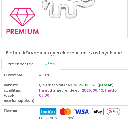
Elefánt körvonalas gyerek prémium ezüst nyaklánc
Termék adatok
Gyártó
Cikkszám:
45076
Várható
Várható feladás:
2026. 08. 14. (péntek)
szállítás:
Ha eddig megrendeled:
2026. 08. 10. (hétfő
(csak
07.00)
munkanapokon)
Fizetés:
bankkártya, utánvét