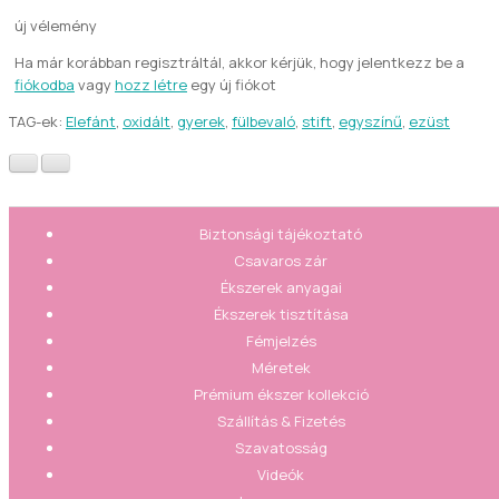
új vélemény
Ha már korábban regisztráltál, akkor kérjük, hogy jelentkezz be a
fiókodba
vagy
hozz létre
egy új fiókot
TAG-ek:
Elefánt
,
oxidált
,
gyerek
,
fülbevaló
,
stift
,
egyszínű
,
ezüst
Biztonsági tájékoztató
Csavaros zár
Ékszerek anyagai
Ékszerek tisztítása
Fémjelzés
Méretek
Prémium ékszer kollekció
Szállítás & Fizetés
Szavatosság
Videók