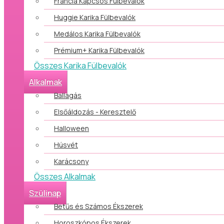
Francia Kapcsos Fülbevalók
Huggie Karika Fülbevalók
Medálos Karika Fülbevalók
Prémium+ Karika Fülbevalók
Összes Karika Fülbevalók
Alkalmak
Ballagás
Elsőáldozás - Keresztelő
Halloween
Húsvét
Karácsony
Összes Alkalmak
Szülinap
Betűs és Számos Ékszerek
Horoszkópos Ékszerek