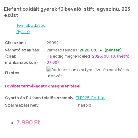
Elefánt oxidált gyerek fülbevaló, stift, egyszínű, 925
ezüst
Termék adatok
Gyártó
Cikkszám:
29094
Várható szállítás:
Várható feladás:
2026. 08. 14. (péntek)
(csak
Ha eddig megrendeled:
2026. 08. 10. (hétfő
munkanapokon)
07.00)
bankkártya,
Fizetés:
utánvét
További termékadatok megjelenítése
Gyártó és EU-ban felelős személy:
ELF925 Co. Ltd.
Származási hely:
Thaiföld
7.990 Ft