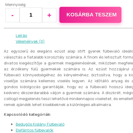
Mennyiség
-
+
KOSÁRBA TESZEM
Leírás
Vélemények (0)
Az egyszerű és elegáns ezüst alap stift gyerek fülbevaló ideáli
választás a fiatalabb korosztály számára. A finom és letisztult form
divatos kiegészítője a gyermek megjelenésének, miközben megfele
az érzékeny fülű gyermekek számára is. Az ezüst hozzájárul 
fülbevaló könnyedségéhez és kényelméhez, biztosítva, hogy a ki
viselője számára kellemes viselés legyen. Az időtálló anyag és 
gondos kidolgozás garantálják, hogy ez a fülbevaló hosszú idei
kedvenc ékszerdarabbá váljon a gyermek számára. A diszkrét, mégi
csillogó megjelenés teszi lehetővé mindennapos viseletet, és emellet
remek ajándék lehet kisebbeknek a különleges alkalmakra.
Kapcsolódó kategóriák:
Bedugós Kislány Fülbevaló
Elefántos fülbevalók