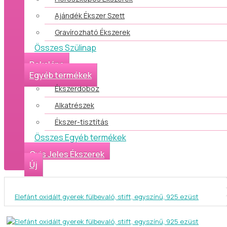
Ajándék Ékszer Szett
Gravírozható Ékszerek
Összes Szülinap
Bokalánc
Egyéb termékek
Ékszerdoboz
Alkatrészek
Ékszer-tisztítás
Összes Egyéb termékek
Ovis Jeles Ékszerek
Új
Elefánt oxidált gyerek fülbevaló, stift, egyszínű, 925 ezüst