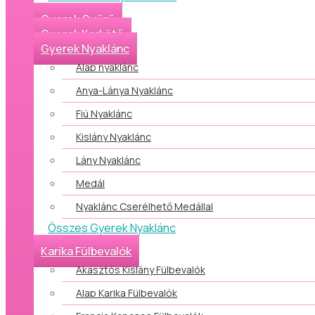
Gyerek Gyűrű
Gyerek Karkötő
Gyerek Nyaklánc
Alap nyaklánc
Anya-Lánya Nyaklánc
Fiú Nyaklánc
Kislány Nyaklánc
Lány Nyaklánc
Medál
Nyaklánc Cserélhető Medállal
Összes Gyerek Nyaklánc
Karika Fülbevalók
Akasztós Kislány Fülbevalók
Alap Karika Fülbevalók