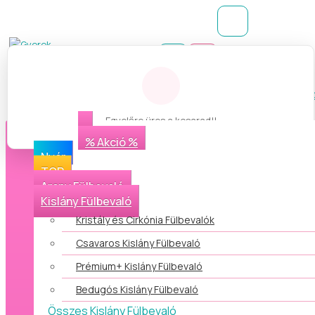
Belépés
Regisztráció
Kívánságlista (
Egyelőre üres a kosarad!!
Kategóriák
% Akció %
Nyár
TOP
Arany Fülbevaló
Kislány Fülbevaló
Kristály és Cirkónia Fülbevalók
Csavaros Kislány Fülbevaló
Prémium+ Kislány Fülbevaló
Bedugós Kislány Fülbevaló
Összes Kislány Fülbevaló