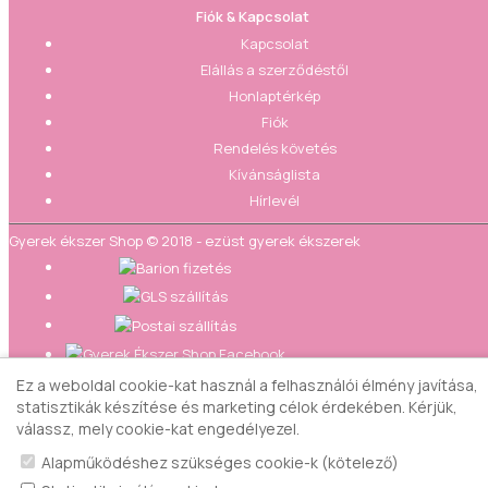
Fiók & Kapcsolat
Kapcsolat
Elállás a szerződéstől
Honlaptérkép
Fiók
Rendelés követés
Kívánságlista
Hírlevél
Gyerek ékszer Shop © 2018 - ezüst gyerek ékszerek
Ez a weboldal cookie-kat használ a felhasználói élmény javítása,
statisztikák készítése és marketing célok érdekében. Kérjük,
válassz, mely cookie-kat engedélyezel.
Alapműködéshez szükséges cookie-k (kötelező)