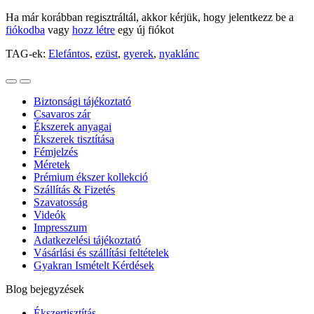
Ha már korábban regisztráltál, akkor kérjük, hogy jelentkezz be a
fiókodba
vagy
hozz létre
egy új fiókot
TAG-ek:
Elefántos
,
ezüst
,
gyerek
,
nyaklánc
Biztonsági tájékoztató
Csavaros zár
Ékszerek anyagai
Ékszerek tisztítása
Fémjelzés
Méretek
Prémium ékszer kollekció
Szállítás & Fizetés
Szavatosság
Videók
Impresszum
Adatkezelési tájékoztató
Vásárlási és szállítási feltételek
Gyakran Ismételt Kérdések
Blog bejegyzések
Ékszertisztítás