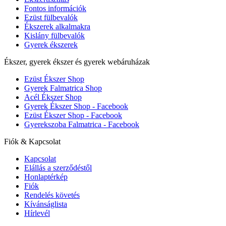
Fontos információk
Ezüst fülbevalók
Ékszerek alkalmakra
Kislány fülbevalók
Gyerek ékszerek
Ékszer, gyerek ékszer és gyerek webáruházak
Ezüst Ékszer Shop
Gyerek Falmatrica Shop
Acél Ékszer Shop
Gyerek Ékszer Shop - Facebook
Ezüst Ékszer Shop - Facebook
Gyerekszoba Falmatrica - Facebook
Fiók & Kapcsolat
Kapcsolat
Elállás a szerződéstől
Honlaptérkép
Fiók
Rendelés követés
Kívánságlista
Hírlevél