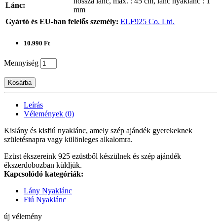
hossza lánc, max. : 45 cm, lánc nyaklánc : 1
Lánc:
mm
Gyártó és EU-ban felelős személy:
ELF925 Co. Ltd.
10.990 Ft
Mennyiség
Kosárba
Leírás
Vélemények (0)
Kislány és kisfiú nyaklánc, amely szép ajándék gyerekeknek
születésnapra vagy különleges alkalomra.
Ezüst ékszereink 925 ezüstből készülnek és szép ajándék
ékszerdobozban küldjük.
Kapcsolódó kategóriák:
Lány Nyaklánc
Fiú Nyaklánc
új vélemény