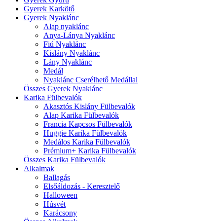
Gyerek Karkötő
Gyerek Nyaklánc
Alap nyaklánc
Anya-Lánya Nyaklánc
Fiú Nyaklánc
Kislány Nyaklánc
Lány Nyaklánc
Medál
Nyaklánc Cserélhető Medállal
Összes Gyerek Nyaklánc
Karika Fülbevalók
Akasztós Kislány Fülbevalók
Alap Karika Fülbevalók
Francia Kapcsos Fülbevalók
Huggie Karika Fülbevalók
Medálos Karika Fülbevalók
Prémium+ Karika Fülbevalók
Összes Karika Fülbevalók
Alkalmak
Ballagás
Elsőáldozás - Keresztelő
Halloween
Húsvét
Karácsony