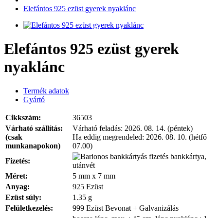
Elefántos 925 ezüst gyerek nyaklánc
Elefántos 925 ezüst gyerek
nyaklánc
Termék adatok
Gyártó
Cikkszám:
36503
Várható szállítás:
Várható feladás:
2026. 08. 14. (péntek)
(csak
Ha eddig megrendeled:
2026. 08. 10. (hétfő
munkanapokon)
07.00)
bankkártya,
Fizetés:
utánvét
Méret:
5 mm x 7 mm
Anyag:
925 Ezüst
Ezüst súly:
1.35 g
Felületkezelés:
999 Ezüst Bevonat + Galvanizálás