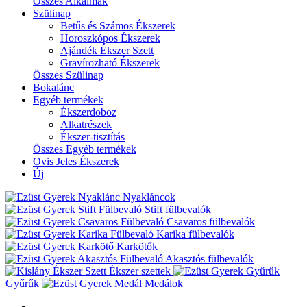
Összes Alkalmak
Szülinap
Betűs és Számos Ékszerek
Horoszkópos Ékszerek
Ajándék Ékszer Szett
Gravírozható Ékszerek
Összes Szülinap
Bokalánc
Egyéb termékek
Ékszerdoboz
Alkatrészek
Ékszer-tisztítás
Összes Egyéb termékek
Ovis Jeles Ékszerek
Új
Nyakláncok
Stift fülbevalók
Csavaros fülbevalók
Karika fülbevalók
Karkötők
Akasztós fülbevalók
Ékszer szettek
Gyűrűk
Medálok