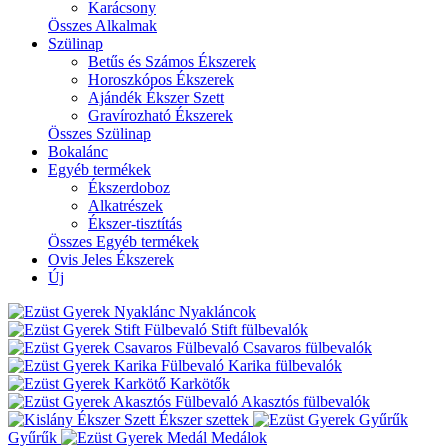
Karácsony
Összes Alkalmak
Szülinap
Betűs és Számos Ékszerek
Horoszkópos Ékszerek
Ajándék Ékszer Szett
Gravírozható Ékszerek
Összes Szülinap
Bokalánc
Egyéb termékek
Ékszerdoboz
Alkatrészek
Ékszer-tisztítás
Összes Egyéb termékek
Ovis Jeles Ékszerek
Új
Nyakláncok
Stift fülbevalók
Csavaros fülbevalók
Karika fülbevalók
Karkötők
Akasztós fülbevalók
Ékszer szettek
Gyűrűk
Medálok