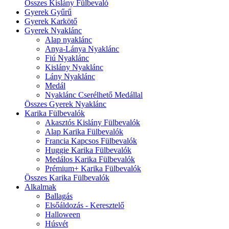
Összes Kislány Fülbevaló
Gyerek Gyűrű
Gyerek Karkötő
Gyerek Nyaklánc
Alap nyaklánc
Anya-Lánya Nyaklánc
Fiú Nyaklánc
Kislány Nyaklánc
Lány Nyaklánc
Medál
Nyaklánc Cserélhető Medállal
Összes Gyerek Nyaklánc
Karika Fülbevalók
Akasztós Kislány Fülbevalók
Alap Karika Fülbevalók
Francia Kapcsos Fülbevalók
Huggie Karika Fülbevalók
Medálos Karika Fülbevalók
Prémium+ Karika Fülbevalók
Összes Karika Fülbevalók
Alkalmak
Ballagás
Elsőáldozás - Keresztelő
Halloween
Húsvét