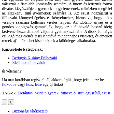
választás a fiatalabb korosztály számára. A finom és letisztult forma
divatos kiegészítője a gyermek megjelenésének, miközben megfelel
az érzékeny fülű gyermekek számára is. Az ezüst hozzájárul a
fülbevaló könnyedségéhez és kényelméhez, biztosítva, hogy a kis
viselője számára kellemes viselés legyen. Az időtálló anyag és a
gondos kidolgozás garantálják, hogy ez a fülbevaló hosszú ideig
kedvenc ékszerdarabbá váljon a gyermek számára. A diszkrét, mégis
csillogó megjelenés teszi lehetővé mindennapos viseletet, és emellett
remek ajándék lehet kisebbeknek a különleges alkalmakra.
Kapcsolódó kategóriák:
Bedugós Kislány Fülbevaló
Elefántos fülbevalók
új vélemény
Ha már korábban regisztráltál, akkor kérjük, hogy jelentkezz be a
fiókodba
vagy
hozz létre
egy új fiókot
TAG-ek:
Elefántos
,
oxidált
,
gyerek
,
fülbevaló
,
stift
,
egyszínű
,
ezüst
Biztonsági tájékoztató