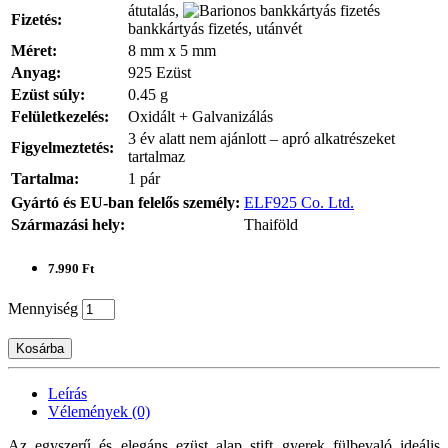
átutalás,
Fizetés:
bankkártyás fizetés, utánvét
Méret:
8 mm x 5 mm
Anyag:
925 Ezüst
Ezüst súly:
0.45 g
Felületkezelés:
Oxidált + Galvanizálás
3 év alatt nem ajánlott – apró alkatrészeket
Figyelmeztetés:
tartalmaz
Tartalma:
1 pár
Gyártó és EU-ban felelős személy:
ELF925 Co. Ltd.
Származási hely:
Thaiföld
7.990 Ft
Mennyiség
Kosárba
Leírás
Vélemények (0)
Az egyszerű és elegáns ezüst alap stift gyerek fülbevaló ideális