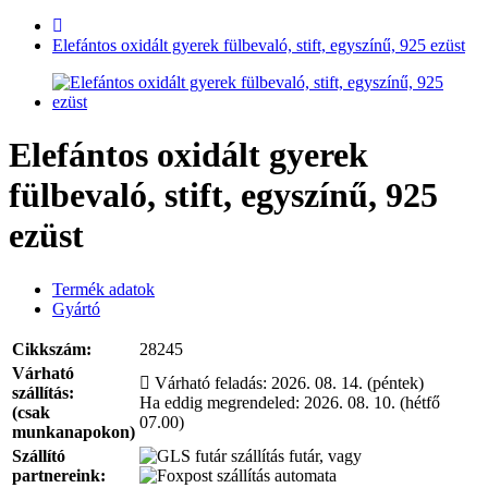
Elefántos oxidált gyerek fülbevaló, stift, egyszínű, 925 ezüst
Elefántos oxidált gyerek
fülbevaló, stift, egyszínű, 925
ezüst
Termék adatok
Gyártó
Cikkszám:
28245
Várható
Várható feladás:
2026. 08. 14. (péntek)
szállítás:
Ha eddig megrendeled:
2026. 08. 10. (hétfő
(csak
07.00)
munkanapokon)
Szállító
futár, vagy
partnereink:
automata