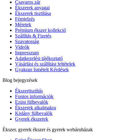
Csavaros zár
Ékszerek anyagai
Ékszerek tisztítása
Fémjelzés
Méretek
Prémium ékszer kollekció
Szállítás & Fizetés
Szavatosság
Videók
Impresszum
Adatkezelési tájékoztató
Vásárlási és szállítási feltételek
Gyakran Ismételt Kérdések
Blog bejegyzések
Ékszertisztítás
Fontos információk
Ezüst fülbevalók
Ékszerek alkalmakra
Kislány fülbevalók
Gyerek ékszerek
Ékszer, gyerek ékszer és gyerek webáruházak