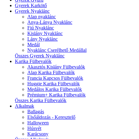
Gyerek Karkötő
Gyerek Nyaklánc
Alap nyaklánc
Anya-Lánya Nyaklánc
Fiú Nyaklánc
Kislány Nyaklánc
Lány Nyaklánc
Medál
Nyaklánc Cserélhető Medállal
Összes Gyerek Nyaklánc
Karika Fülbevalók
Akasztós Kislány Fülbevalók
Alap Karika Fülbevalók
Francia Kapcsos Fülbevalók
Huggie Karika Fülbevalók
Medálos Karika Fülbevalók
Prémium+ Karika Fülbevalók
Összes Karika Fülbevalók
Alkalmak
Ballagás
Elsőáldozás - Keresztelő
Halloween
Húsvét
Karácsony