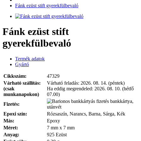
Fánk ezüst stift gyerekfülbevaló
Fánk ezüst stift
gyerekfülbevaló
Termék adatok
Gyártó
Cikkszám:
47329
Várható szállítás:
Várható feladás:
2026. 08. 14. (péntek)
(csak
Ha eddig megrendeled:
2026. 08. 10. (hétfő
munkanapokon)
07.00)
bankkártya,
Fizetés:
utánvét
Epoxi szín:
Rózsaszín, Narancs, Barna, Sárga, Kék
Más:
Epoxy
Méret:
7 mm x 7 mm
Anyag:
925 Ezüst