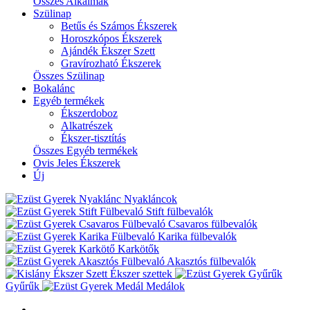
Összes Alkalmak
Szülinap
Betűs és Számos Ékszerek
Horoszkópos Ékszerek
Ajándék Ékszer Szett
Gravírozható Ékszerek
Összes Szülinap
Bokalánc
Egyéb termékek
Ékszerdoboz
Alkatrészek
Ékszer-tisztítás
Összes Egyéb termékek
Ovis Jeles Ékszerek
Új
Nyakláncok
Stift fülbevalók
Csavaros fülbevalók
Karika fülbevalók
Karkötők
Akasztós fülbevalók
Ékszer szettek
Gyűrűk
Medálok