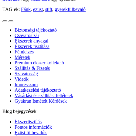
TAG-ek:
Fánk
,
ezüst
,
stift
,
gyerekfülbevaló
Biztonsági tájékoztató
Csavaros zár
Ékszerek anyagai
Ékszerek tisztítása
Fémjelzés
Méretek
Prémium ékszer kollekció
Szállítás & Fizetés
Szavatosság
Videók
Impresszum
Adatkezelési tájékoztató
Vásárlási és szállítási feltételek
Gyakran Ismételt Kérdések
Blog bejegyzések
Ékszertisztítás
Fontos információk
Ezüst fülbevalók