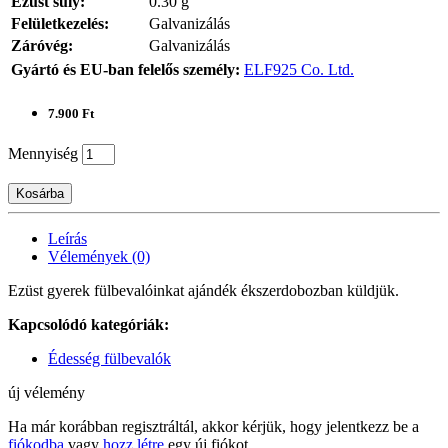
Ezüst súly:
0.30 g
Felületkezelés:
Galvanizálás
Záróvég:
Galvanizálás
Gyártó és EU-ban felelős személy:
ELF925 Co. Ltd.
7.900 Ft
Mennyiség
Kosárba
Leírás
Vélemények (0)
Ezüst gyerek fülbevalóinkat ajándék ékszerdobozban küldjük.
Kapcsolódó kategóriák:
Édesség fülbevalók
új vélemény
Ha már korábban regisztráltál, akkor kérjük, hogy jelentkezz be a
fiókodba
vagy
hozz létre
egy új fiókot