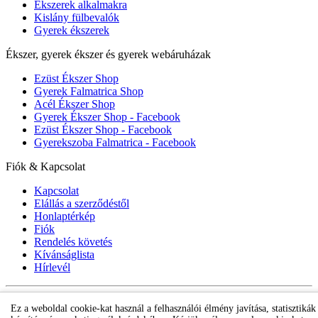
Ékszerek alkalmakra
Kislány fülbevalók
Gyerek ékszerek
Ékszer, gyerek ékszer és gyerek webáruházak
Ezüst Ékszer Shop
Gyerek Falmatrica Shop
Acél Ékszer Shop
Gyerek Ékszer Shop - Facebook
Ezüst Ékszer Shop - Facebook
Gyerekszoba Falmatrica - Facebook
Fiók & Kapcsolat
Kapcsolat
Elállás a szerződéstől
Honlaptérkép
Fiók
Rendelés követés
Kívánságlista
Hírlevél
Gyerek ékszer Shop © 2018 - ezüst gyerek ékszerek
Ez a weboldal cookie-kat használ a felhasználói élmény javítása, statisztikák