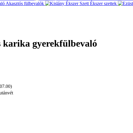
Akasztós fülbevalók
Ékszer szettek
s karika gyerekfülbevaló
 07.00)
utánvét