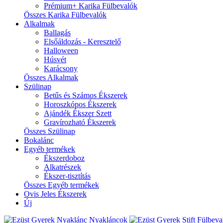
Prémium+ Karika Fülbevalók
Összes Karika Fülbevalók
Alkalmak
Ballagás
Elsőáldozás - Keresztelő
Halloween
Húsvét
Karácsony
Összes Alkalmak
Szülinap
Betűs és Számos Ékszerek
Horoszkópos Ékszerek
Ajándék Ékszer Szett
Gravírozható Ékszerek
Összes Szülinap
Bokalánc
Egyéb termékek
Ékszerdoboz
Alkatrészek
Ékszer-tisztítás
Összes Egyéb termékek
Ovis Jeles Ékszerek
Új
Nyakláncok