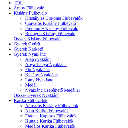
TOP
Arany Fülbevaló
Kislány Fülbevaló
Kristály és Cirkónia Fülbevalók
Csavaros Kislány Fülbevaló
Prémium+ Kislány Fülbevaló
Bedugós Kislány Fülbevaló
Összes Kislány Fülbevaló
Gyerek Gyűrű
Gyerek Karkötő
Gyerek Nyaklánc
Alap nyaklánc
Anya-Lánya Nyaklánc
Fiú Nyaklánc
Kislány Nyaklánc
Lány Nyaklánc
Medál
Nyaklánc Cserélhető Medállal
Összes Gyerek Nyaklánc
Karika Fülbevalók
Akasztós Kislány Fülbevalók
Alap Karika Fülbevalók
Francia Kapcsos Fülbevalók
Huggie Karika Fülbevalók
Medálos Karika Fülbevalók