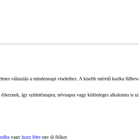
mes választás a mindennapi viselethez. A kisebb méretű karika fülbeval
érkeznek, így születésnapra, névnapra vagy különleges alkalomra is sz
kodba
vagy
hozz létre
egy új fiókot