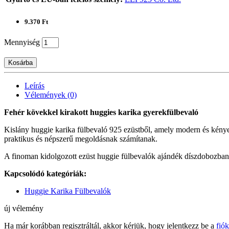
9.370 Ft
Mennyiség
Kosárba
Leírás
Vélemények (0)
Fehér kövekkel kirakott huggies karika gyerekfülbevaló
Kislány huggie karika fülbevaló 925 ezüstből, amely modern és kényel
praktikus és népszerű megoldásnak számítanak.
A finoman kidolgozott ezüst huggie fülbevalók ajándék díszdobozban 
Kapcsolódó kategóriák:
Huggie Karika Fülbevalók
új vélemény
Ha már korábban regisztráltál, akkor kérjük, hogy jelentkezz be a
fió