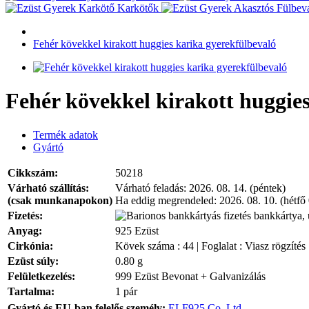
Karkötők
Fehér kövekkel kirakott huggies karika gyerekfülbevaló
Fehér kövekkel kirakott huggie
Termék adatok
Gyártó
Cikkszám:
50218
Várható szállítás:
Várható feladás:
2026. 08. 14. (péntek)
(csak munkanapokon)
Ha eddig megrendeled:
2026. 08. 10. (hétfő
Fizetés:
bankkártya, 
Anyag:
925 Ezüst
Cirkónia:
Kövek száma : 44 | Foglalat : Viasz rögzítés
Ezüst súly:
0.80 g
Felületkezelés:
999 Ezüst Bevonat + Galvanizálás
Tartalma:
1 pár
Gyártó és EU-ban felelős személy:
ELF925 Co. Ltd.