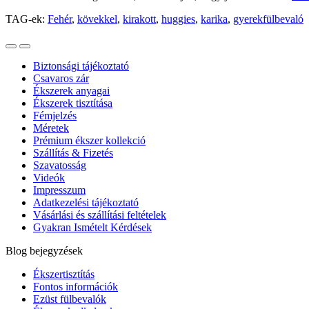
TAG-ek:
Fehér
,
kövekkel
,
kirakott
,
huggies
,
karika
,
gyerekfülbevaló
Biztonsági tájékoztató
Csavaros zár
Ékszerek anyagai
Ékszerek tisztítása
Fémjelzés
Méretek
Prémium ékszer kollekció
Szállítás & Fizetés
Szavatosság
Videók
Impresszum
Adatkezelési tájékoztató
Vásárlási és szállítási feltételek
Gyakran Ismételt Kérdések
Blog bejegyzések
Ékszertisztítás
Fontos információk
Ezüst fülbevalók