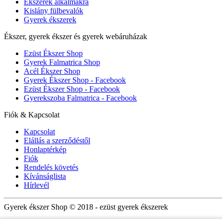
Ékszerek alkalmakra
Kislány fülbevalók
Gyerek ékszerek
Ékszer, gyerek ékszer és gyerek webáruházak
Ezüst Ékszer Shop
Gyerek Falmatrica Shop
Acél Ékszer Shop
Gyerek Ékszer Shop - Facebook
Ezüst Ékszer Shop - Facebook
Gyerekszoba Falmatrica - Facebook
Fiók & Kapcsolat
Kapcsolat
Elállás a szerződéstől
Honlaptérkép
Fiók
Rendelés követés
Kívánságlista
Hírlevél
Gyerek ékszer Shop © 2018 - ezüst gyerek ékszerek