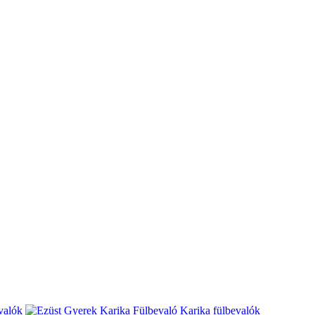
valók
Karika fülbevalók