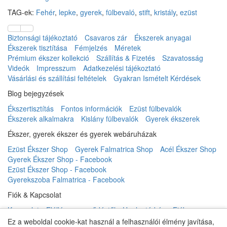
TAG-ek:
Fehér
,
lepke
,
gyerek
,
fülbevaló
,
stift
,
kristály
,
ezüst
Biztonsági tájékoztató
Csavaros zár
Ékszerek anyagai
Ékszerek tisztítása
Fémjelzés
Méretek
Prémium ékszer kollekció
Szállítás & Fizetés
Szavatosság
Videók
Impresszum
Adatkezelési tájékoztató
Vásárlási és szállítási feltételek
Gyakran Ismételt Kérdések
Blog bejegyzések
Ékszertisztítás
Fontos információk
Ezüst fülbevalók
Ékszerek alkalmakra
Kislány fülbevalók
Gyerek ékszerek
Ékszer, gyerek ékszer és gyerek webáruházak
Ezüst Ékszer Shop
Gyerek Falmatrica Shop
Acél Ékszer Shop
Gyerek Ékszer Shop - Facebook
Ezüst Ékszer Shop - Facebook
Gyerekszoba Falmatrica - Facebook
Fiók & Kapcsolat
Kapcsolat
Elállás a szerződéstől
Honlaptérkép
Fiók
Rendelés követés
Kívánságlista
Hírlevél
Ez a weboldal cookie-kat használ a felhasználói élmény javítása,