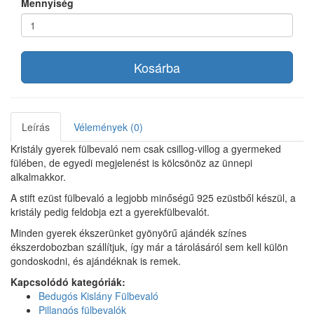
Mennyiség
Kosárba
Leírás
Vélemények (0)
Kristály gyerek fülbevaló nem csak csillog-villog a gyermeked
fülében, de egyedi megjelenést is kölcsönöz az ünnepi
alkalmakkor.
A stift ezüst fülbevaló a legjobb minőségű 925 ezüstből készül, a
kristály pedig feldobja ezt a gyerekfülbevalót.
Minden gyerek ékszerünket gyönyörű ajándék színes
ékszerdobozban szállítjuk, így már a tárolásáról sem kell külön
gondoskodni, és ajándéknak is remek.
Kapcsolódó kategóriák:
Bedugós Kislány Fülbevaló
Pillangós fülbevalók