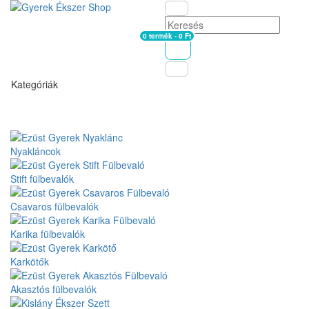
0 termék - 0 Ft
Kosár
Kategóriák
Nyakláncok
Stift fülbevalók
Csavaros fülbevalók
Karika fülbevalók
Karkötők
Akasztós fülbevalók