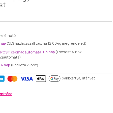
st
b
elérhető
 nap
(GLS házhozszállítás, ha 12.00-ig megrendeled)
1-3 nap
(Foxpost A-box
gautomata)
4 nap
(Packeta Z-box)
bankkártya, utánvét
enítése