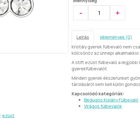
Mennyiség
-
+
Leírás
Vélemények (0)
Kristály gyerek fülbevaló nem cs
kölcsönöz az ünnepi alkalmakkor.
A stift ezüst fülbevaló a legjobb
gyerekfülbevalót.
Minden gyerek ékszerünket gyöny
tárolásáról sem kell külön gondo
Kapcsolódó kategóriák:
Bedugós Kislány Fülbevaló
Virágos fülbevalók
,
ezüst