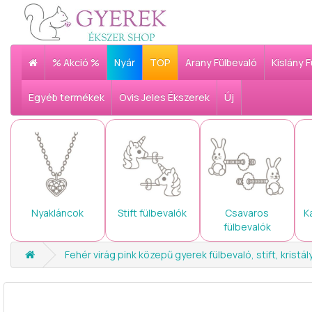
% Akció %
Nyár
TOP
Arany Fülbevaló
Kislány 
Egyéb termékek
Ovis Jeles Ékszerek
Új
Nyakláncok
Stift fülbevalók
Csavaros
K
fülbevalók
Fehér virág pink közepű gyerek fülbevaló, stift, kristál