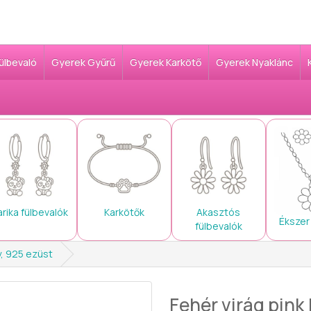
Fülbevaló
Gyerek Gyűrű
Gyerek Karkötő
Gyerek Nyaklánc
arika fülbevalók
Karkötők
Akasztós
Ékszer
fülbevalók
y, 925 ezüst
Fehér virág pink 