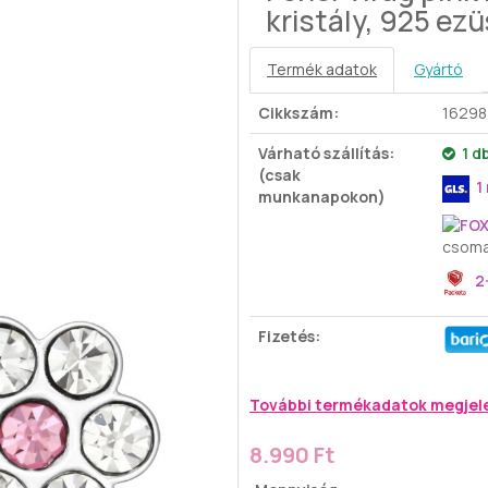
kristály, 925 ezü
Termék adatok
Gyártó
Cikkszám:
16298
Várható szállítás:
1 d
(csak
1
munkanapokon)
csoma
2-
Fizetés:
További termékadatok megjel
8.990 Ft