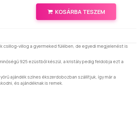
KOSÁRBA TESZEM
ak csillog-villog a gyermeked fülében, de egyedi megjelenést is
 minőségű 925 ezüstből készül, a kristály pedig feldobja ezt a
örű ajándék színes ékszerdobozban szállítjuk, így már a
skodni, és ajándéknak is remek.