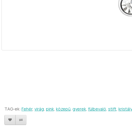
TAG-ek:
Fehér
,
virág
,
pink
,
közepű
,
gyerek
,
fülbevaló
,
stift
,
kristály