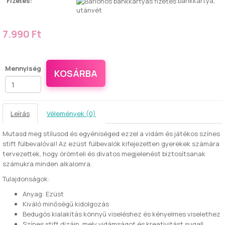
Fizetés:
bankkártya,
utánvét
7.990 Ft
Mennyiség
KOSÁRBA
Leírás
Vélemények (0)
Mutasd meg stílusod és egyéniséged ezzel a vidám és játékos színes
stift fülbevalóval! Az ezüst fülbevalók kifejezetten gyerekek számára
tervezettek, hogy örömteli és divatos megjelenést biztosítsanak
számukra minden alkalomra.
Tulajdonságok:
Anyag: Ezüst
Kiváló minőségű kidolgozás
Bedugós kialakítás könnyű viseléshez és kényelmes viselethez
Színes stift dizájn, mely vidámságot és kreativitást sugall