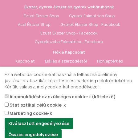
Ékszer, gyerek ékszer és gyerek webáruházak
Ezüst Ékszer Shop
Gyerek Falmatrica Shop
Acél Ékszer Shop
Gyerek Ékszer Shop - Facebook
Ezüst Ékszer Shop - Facebook
Gyerekszoba Falmatrica - Facebook
Fiók & Kapcsolat
Kapcsolat
Elállás a szerződéstől
Honlaptérkép
Fiók
Rendelés követés
Kívánságlista
Hírlevél
Ez a weboldal cookie-kat használ a felhasználói élmény
javítása, statisztikák készítése és marketing célok érdekében.
Gyerek ékszer Shop © 2018 - ezüst gyerek ékszerek
Kérjük, válassz, mely cookie-kat engedélyezel.
Alapműködéshez szükséges cookie-k (kötelező)
Statisztikai célú cookie-k
Marketing cookie-k
Kiválasztott engedélyezése
Összes engedélyezése