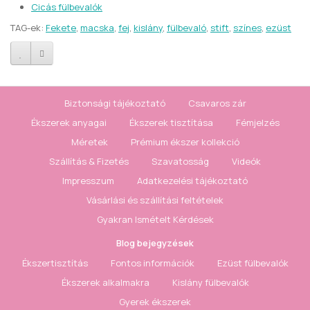
Cicás fülbevalók
TAG-ek:
Fekete
,
macska
,
fej
,
kislány
,
fülbevaló
,
stift
,
színes
,
ezüst
Biztonsági tájékoztató
Csavaros zár
Ékszerek anyagai
Ékszerek tisztítása
Fémjelzés
Méretek
Prémium ékszer kollekció
Szállítás & Fizetés
Szavatosság
Videók
Impresszum
Adatkezelési tájékoztató
Vásárlási és szállítási feltételek
Gyakran Ismételt Kérdések
Blog bejegyzések
Ékszertisztítás
Fontos információk
Ezüst fülbevalók
Ékszerek alkalmakra
Kislány fülbevalók
Gyerek ékszerek