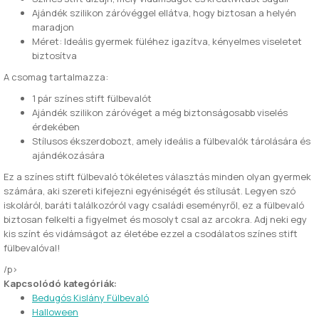
Ajándék szilikon záróvéggel ellátva, hogy biztosan a helyén
maradjon
Méret: Ideális gyermek füléhez igazítva, kényelmes viseletet
biztosítva
A csomag tartalmazza:
1 pár színes stift fülbevalót
Ajándék szilikon záróvéget a még biztonságosabb viselés
érdekében
Stílusos ékszerdobozt, amely ideális a fülbevalók tárolására és
ajándékozására
Ez a színes stift fülbevaló tökéletes választás minden olyan gyermek
számára, aki szereti kifejezni egyéniségét és stílusát. Legyen szó
iskoláról, baráti találkozóról vagy családi eseményről, ez a fülbevaló
biztosan felkelti a figyelmet és mosolyt csal az arcokra. Adj neki egy
kis színt és vidámságot az életébe ezzel a csodálatos színes stift
fülbevalóval!
/p>
Kapcsolódó kategóriák:
Bedugós Kislány Fülbevaló
Halloween