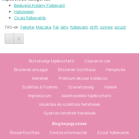
Bedugós Kislány Fülbevaló
Halloween
Cicás fülbevalók
TAG-ek:
Fekete
,
Macska
,
Fej
,
lány
,
fülbevaló
,
stift
,
színes
,
ezüst
Biztonsági tájékoztató
Csavaros zár
Ékszerek anyagai
Ékszerek tisztítása
Fémjelzés
Méretek
Prémium ékszer kollekció
Szállítás & Fizetés
Szavatosság
Videók
Impresszum
Adatkezelési tájékoztató
Vásárlási és szállítási feltételek
Gyakran Ismételt Kérdések
Blog bejegyzések
Ékszertisztítás
Fontos információk
Ezüst fülbevalók