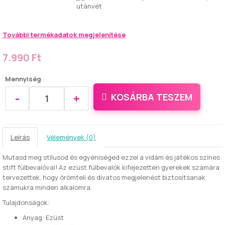
utánvét
További termékadatok megjelenítése
7.990 Ft
Mennyiség
-
+
KOSÁRBA TESZEM
Leírás
Vélemények (0)
Mutasd meg stílusod és egyéniséged ezzel a vidám és játékos színes
stift fülbevalóval! Az ezüst fülbevalók kifejezetten gyerekek számára
tervezettek, hogy örömteli és divatos megjelenést biztosítsanak
számukra minden alkalomra.
Tulajdonságok:
Anyag: Ezüst