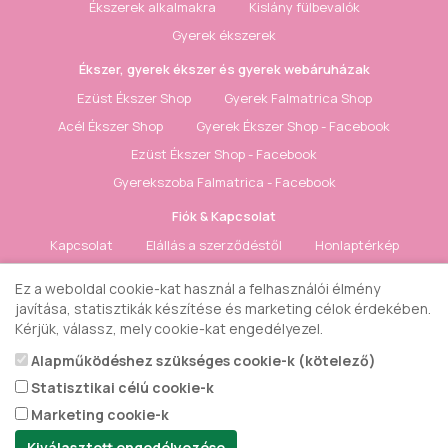
Ékszerek alkalmakra
Kislány fülbevalók
Gyerek ékszerek
Ékszer, gyerek ékszer és gyerek webáruházak
Ezüst Ékszer Shop
Gyerek Falmatrica Shop
Acél Ékszer Shop
Gyerek Ékszer Shop - Facebook
Ezüst Ékszer Shop - Facebook
Gyerekszoba Falmatrica - Facebook
Fiók & Kapcsolat
Kapcsolat
Elállás a szerződéstől
Honlaptérkép
Fiók
Rendelés követés
Kívánságlista
Hírlevél
Ez a weboldal cookie-kat használ a felhasználói élmény
javítása, statisztikák készítése és marketing célok érdekében.
Gyerek ékszer Shop © 2018 - ezüst gyerek ékszerek
Kérjük, válassz, mely cookie-kat engedélyezel.
Alapműködéshez szükséges cookie-k (kötelező)
Statisztikai célú cookie-k
Marketing cookie-k
Kiválasztott engedélyezése