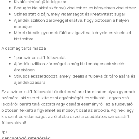
Kiváló minőségű kidolgozás
Bedugós kialakítás könnyű viseléshez és kényelmes viselethez
Színes stift dizájn, mely vidámságot és kreativitást sugall
Ajándék szilikon záróvéggel ellátva, hogy biztosan a helyén
maradjon
Méret: Ideális gyermek füléhez igazítva, kényelmes viseletet
biztosítva
A csomag tartalmazza:
1 pár színes stift fülbevalót
Ajándék szilikon záróvéget a még biztonságosabb viselés
érdekében
Stílusos ékszerdobozt, amely ideális a fülbevalók tárolására és
ajándékozására
Ez a színes stift fülbevaló tökéletes választás minden olyan gyermek
számára, aki szereti kifejezni egyéniségét és stílusát. Legyen szó
iskoláról, baráti találkozóról vagy családi eseményről, ez a fülbevaló
biztosan felkelti a figyelmet és mosolyt csal az arcokra. Adj neki egy
kis színt és vidámságot az életébe ezzel a csodálatos színes stift
fülbevalóval!
/p>
Kapcsolódó kategóriák: