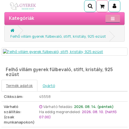
Kategóriák
Felhő villám gyerek fülbevaló, stift, kristály, 925 ezüst
Felhő villám gyerek fülbevaló, stift, kristály, 925
ezüst
Termék adatok
Gyártó
Cikkszám:
45558
Várható
Várható feladás:
2026. 08. 14. (péntek)
szállítás:
Ha eddig megrendeled:
2026. 08. 10. (hétfő
(csak
07.00)
munkanapokon)