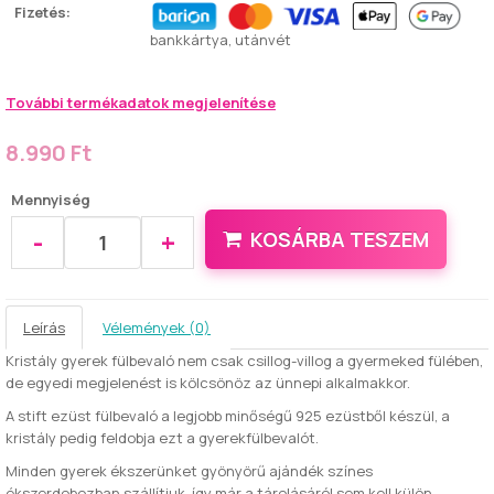
Fizetés:
bankkártya, utánvét
További termékadatok megjelenítése
8.990 Ft
Mennyiség
-
+
KOSÁRBA TESZEM
Leírás
Vélemények (0)
Kristály gyerek fülbevaló nem csak csillog-villog a gyermeked fülében,
de egyedi megjelenést is kölcsönöz az ünnepi alkalmakkor.
A stift ezüst fülbevaló a legjobb minőségű 925 ezüstből készül, a
kristály pedig feldobja ezt a gyerekfülbevalót.
Minden gyerek ékszerünket gyönyörű ajándék színes
ékszerdobozban szállítjuk, így már a tárolásáról sem kell külön