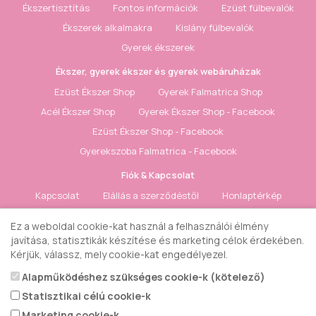
Ékszertisztítás
Fontos információk
Ezüst fülbevalók
Ékszerek alkalmakra
Kislány fülbevalók
Gyerek ékszerek
Ékszer, gyerek ékszer és gyerek webáruházak
Ezüst Ékszer Shop
Gyerek Falmatrica Shop
Acél Ékszer Shop
Gyerek Ékszer Shop - Facebook
Ezüst Ékszer Shop - Facebook
Gyerekszoba Falmatrica - Facebook
Fiók & Kapcsolat
Kapcsolat
Elállás a szerződéstől
Honlaptérkép
Fiók
Rendelés követés
Kívánságlista
Hírlevél
Ez a weboldal cookie-kat használ a felhasználói élmény
javítása, statisztikák készítése és marketing célok érdekében.
Gyerek ékszer Shop © 2018 - ezüst gyerek ékszerek
Kérjük, válassz, mely cookie-kat engedélyezel.
Alapműködéshez szükséges cookie-k (kötelező)
Statisztikai célú cookie-k
Marketing cookie-k