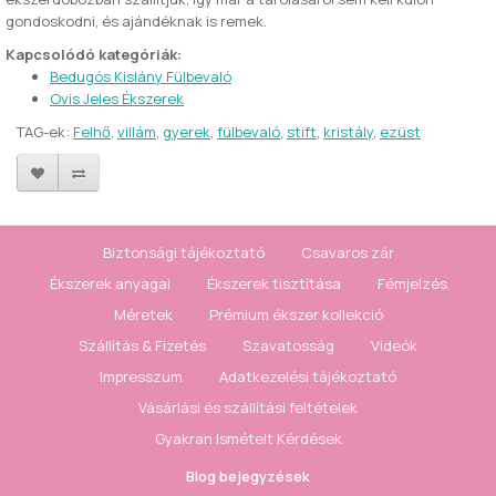
gondoskodni, és ajándéknak is remek.
Kapcsolódó kategóriák:
Bedugós Kislány Fülbevaló
Ovis Jeles Ékszerek
TAG-ek:
Felhő
,
villám
,
gyerek
,
fülbevaló
,
stift
,
kristály
,
ezüst
Biztonsági tájékoztató
Csavaros zár
Ékszerek anyagai
Ékszerek tisztítása
Fémjelzés
Méretek
Prémium ékszer kollekció
Szállítás & Fizetés
Szavatosság
Videók
Impresszum
Adatkezelési tájékoztató
Vásárlási és szállítási feltételek
Gyakran Ismételt Kérdések
Blog bejegyzések