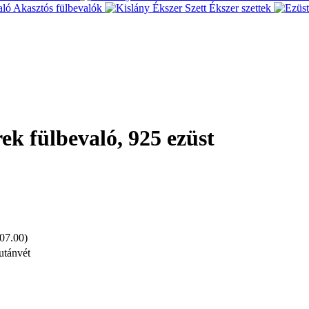
Akasztós fülbevalók
Ékszer szettek
rek fülbevaló, 925 ezüst
 07.00)
utánvét