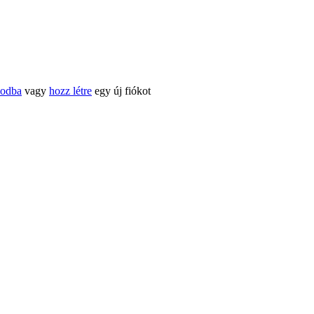
kodba
vagy
hozz létre
egy új fiókot