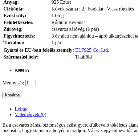
Anyag:
925 Ezüst
Cirkónia:
Kövek száma : 2 | Foglalat : Viasz rögzítés
Ezüst súly:
1.05 g
Felületkezelés:
Ródium Bevonat
Záróvég:
csavaros záróvég (1 pár)
Figyelmeztetés:
3 év alatt nem ajánlott – apró alkatrészeket t
Tartalma:
1 pár
Gyártó és EU-ban felelős személy:
ELF925 Co. Ltd.
Származási hely:
Thaiföld
9.990 Ft
Mennyiség
Kosárba
Leírás
Vélemények (0)
Ez a csavaros záras, biztonságos ezüst gyerekfülbevaló tökéletes aján
biztosítja, hogy stabilan a helyén maradjon. Válassz egy fülbevalót, 