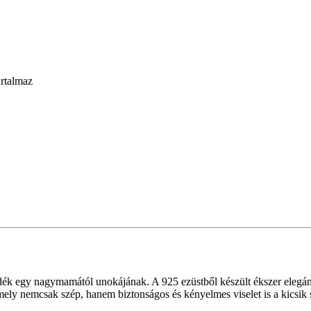
artalmaz
dék egy nagymamától unokájának. A 925 ezüstből készült ékszer elegáns 
amely nemcsak szép, hanem biztonságos és kényelmes viselet is a kicsik