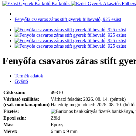
Karkötők
Fenyőfa csavaros záras stift gyerek fülbevaló, 925 ezüst
Fenyőfa csavaros záras stift gye
Termék adatok
Gyártó
Cikkszám:
49310
Várható szállítás:
Várható feladás:
2026. 08. 14. (péntek)
(csak munkanapokon)
Ha eddig megrendeled:
2026. 08. 10. (hétfő
Fizetés:
bankkártya, 
Epoxi szín:
Zöld
Más:
Epoxy
Méret:
6 mm x 9 mm