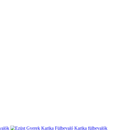
valók
Karika fülbevalók