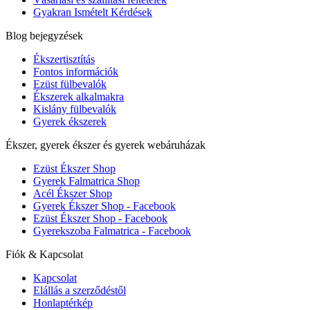
Gyakran Ismételt Kérdések
Blog bejegyzések
Ékszertisztítás
Fontos információk
Ezüst fülbevalók
Ékszerek alkalmakra
Kislány fülbevalók
Gyerek ékszerek
Ékszer, gyerek ékszer és gyerek webáruházak
Ezüst Ékszer Shop
Gyerek Falmatrica Shop
Acél Ékszer Shop
Gyerek Ékszer Shop - Facebook
Ezüst Ékszer Shop - Facebook
Gyerekszoba Falmatrica - Facebook
Fiók & Kapcsolat
Kapcsolat
Elállás a szerződéstől
Honlaptérkép