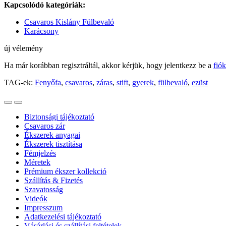
Kapcsolódó kategóriák:
Csavaros Kislány Fülbevaló
Karácsony
új vélemény
Ha már korábban regisztráltál, akkor kérjük, hogy jelentkezz be a
fió
TAG-ek:
Fenyőfa
,
csavaros
,
záras
,
stift
,
gyerek
,
fülbevaló
,
ezüst
Biztonsági tájékoztató
Csavaros zár
Ékszerek anyagai
Ékszerek tisztítása
Fémjelzés
Méretek
Prémium ékszer kollekció
Szállítás & Fizetés
Szavatosság
Videók
Impresszum
Adatkezelési tájékoztató
Vásárlási és szállítási feltételek