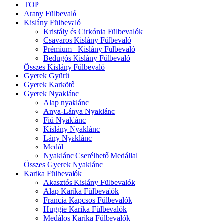
TOP
Arany Fülbevaló
Kislány Fülbevaló
Kristály és Cirkónia Fülbevalók
Csavaros Kislány Fülbevaló
Prémium+ Kislány Fülbevaló
Bedugós Kislány Fülbevaló
Összes Kislány Fülbevaló
Gyerek Gyűrű
Gyerek Karkötő
Gyerek Nyaklánc
Alap nyaklánc
Anya-Lánya Nyaklánc
Fiú Nyaklánc
Kislány Nyaklánc
Lány Nyaklánc
Medál
Nyaklánc Cserélhető Medállal
Összes Gyerek Nyaklánc
Karika Fülbevalók
Akasztós Kislány Fülbevalók
Alap Karika Fülbevalók
Francia Kapcsos Fülbevalók
Huggie Karika Fülbevalók
Medálos Karika Fülbevalók