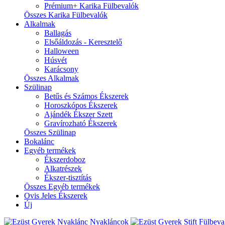
Prémium+ Karika Fülbevalók
Összes Karika Fülbevalók
Alkalmak
Ballagás
Elsőáldozás - Keresztelő
Halloween
Húsvét
Karácsony
Összes Alkalmak
Szülinap
Betűs és Számos Ékszerek
Horoszkópos Ékszerek
Ajándék Ékszer Szett
Gravírozható Ékszerek
Összes Szülinap
Bokalánc
Egyéb termékek
Ékszerdoboz
Alkatrészek
Ékszer-tisztítás
Összes Egyéb termékek
Ovis Jeles Ékszerek
Új
Nyakláncok