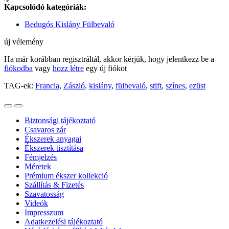
Kapcsolódó kategóriák:
Bedugós Kislány Fülbevaló
új vélemény
Ha már korábban regisztráltál, akkor kérjük, hogy jelentkezz be a
fiókodba
vagy
hozz létre
egy új fiókot
TAG-ek:
Francia
,
Zászló
,
kislány
,
fülbevaló
,
stift
,
színes
,
ezüst
Biztonsági tájékoztató
Csavaros zár
Ékszerek anyagai
Ékszerek tisztítása
Fémjelzés
Méretek
Prémium ékszer kollekció
Szállítás & Fizetés
Szavatosság
Videók
Impresszum
Adatkezelési tájékoztató