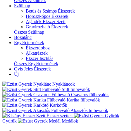
Összes Alkalmak
Szülinap
Betűs és Számos Ékszerek
Horoszkópos Ékszerek
Ajándék Ékszer Szett
Gravírozható Ékszerek
Összes Szülinap
Bokalánc
Egyéb termékek
Ékszerdoboz
Alkatrészek
Ékszer-tisztítás
Összes Egyéb termékek
Ovis Jeles Ékszerek
Új
Nyakláncok
Stift fülbevalók
Csavaros fülbevalók
Karika fülbevalók
Karkötők
Akasztós fülbevalók
Ékszer szettek
Gyűrűk
Medálok