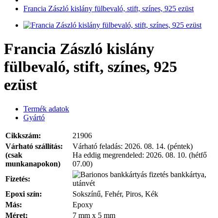
Francia Zászló kislány fülbevaló, stift, színes, 925 ezüst
Francia Zászló kislány
fülbevaló, stift, színes, 925
ezüst
Termék adatok
Gyártó
Cikkszám:
21906
Várható szállítás:
Várható feladás:
2026. 08. 14. (péntek)
(csak
Ha eddig megrendeled:
2026. 08. 10. (hétfő
munkanapokon)
07.00)
bankkártya,
Fizetés:
utánvét
Epoxi szín:
Sokszínű, Fehér, Piros, Kék
Más:
Epoxy
Méret:
7 mm x 5 mm