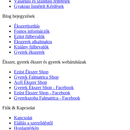
Vásárlási és szállítási feltételek
Gyakran Ismételt Kérdések
Blog bejegyzések
Ékszertisztítás
Fontos információk
Ezüst fülbevalók
Ékszerek alkalmakra
Kislány fülbevalók
Gyerek ékszerek
Ékszer, gyerek ékszer és gyerek webáruházak
Ezüst Ékszer Shop
Gyerek Falmatrica Shop
Acél Ékszer Shop
Gyerek Ékszer Shop - Facebook
Ezüst Ékszer Shop - Facebook
Gyerekszoba Falmatrica - Facebook
Fiók & Kapcsolat
Kapcsolat
Elállás a szerződéstől
Honlaptérkép