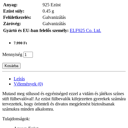
Anyag:
925 Ezüst
Ezüst súly:
0.45 g
Felületkezelés:
Galvanizálás
Záróvég:
Galvanizálás
Gyártó és EU-ban felelős személy:
ELF925 Co. Ltd.
7.990 Ft
Mennyiség
Kosárba
Leírás
Vélemények (0)
Mutasd meg stílusod és egyéniséged ezzel a vidám és játékos színes
stift fülbevalóval! Az ezüst fülbevalók kifejezetten gyerekek számára
tervezettek, hogy örömteli és divatos megjelenést biztosítsanak
számukra minden alkalomra.
Tulajdonságok: