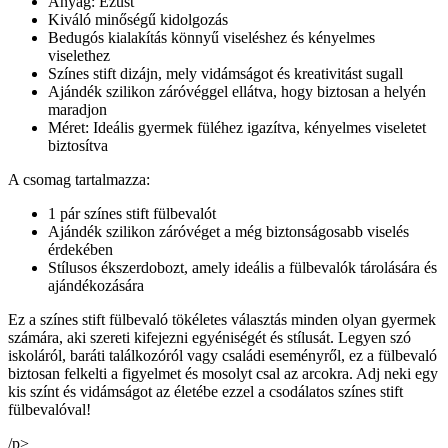
Anyag: Ezüst
Kiváló minőségű kidolgozás
Bedugós kialakítás könnyű viseléshez és kényelmes
viselethez
Színes stift dizájn, mely vidámságot és kreativitást sugall
Ajándék szilikon záróvéggel ellátva, hogy biztosan a helyén
maradjon
Méret: Ideális gyermek füléhez igazítva, kényelmes viseletet
biztosítva
A csomag tartalmazza:
1 pár színes stift fülbevalót
Ajándék szilikon záróvéget a még biztonságosabb viselés
érdekében
Stílusos ékszerdobozt, amely ideális a fülbevalók tárolására és
ajándékozására
Ez a színes stift fülbevaló tökéletes választás minden olyan gyermek
számára, aki szereti kifejezni egyéniségét és stílusát. Legyen szó
iskoláról, baráti találkozóról vagy családi eseményről, ez a fülbevaló
biztosan felkelti a figyelmet és mosolyt csal az arcokra. Adj neki egy
kis színt és vidámságot az életébe ezzel a csodálatos színes stift
fülbevalóval!
/p>