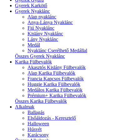
Gyerek Karkötő
Gyerek Nyaklánc
Alap nyaklánc
Anya-Lánya Nyaklánc
Fiú Nyaklánc
Kislány Nyaklánc
Lány Nyaklánc
Medál
Nyaklánc Cserélhető Medállal
Összes Gyerek Nyaklánc
Karika Fülbevalók
Akasztós Kislány Fülbevalók
Alap Karika Fülbevalók
Francia Kapcsos Fülbevalók
Huggie Karika Fülbevalók
Medálos Karika Fülbevalók
Prémium+ Karika Fülbevalók
Összes Karika Fülbevalók
Alkalmak
Ballagás
Elsőáldozás - Keresztelő
Halloween
Húsvét
Karácsony