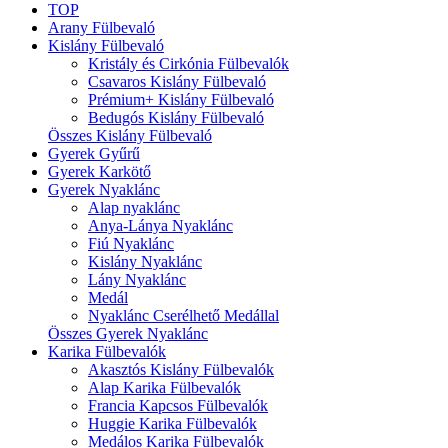
TOP
Arany Fülbevaló
Kislány Fülbevaló
Kristály és Cirkónia Fülbevalók
Csavaros Kislány Fülbevaló
Prémium+ Kislány Fülbevaló
Bedugós Kislány Fülbevaló
Összes Kislány Fülbevaló
Gyerek Gyűrű
Gyerek Karkötő
Gyerek Nyaklánc
Alap nyaklánc
Anya-Lánya Nyaklánc
Fiú Nyaklánc
Kislány Nyaklánc
Lány Nyaklánc
Medál
Nyaklánc Cserélhető Medállal
Összes Gyerek Nyaklánc
Karika Fülbevalók
Akasztós Kislány Fülbevalók
Alap Karika Fülbevalók
Francia Kapcsos Fülbevalók
Huggie Karika Fülbevalók
Medálos Karika Fülbevalók