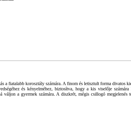
sztás a fiatalabb korosztály számára. A finom és letisztult forma divato
edségéhez és kényelméhez, biztosítva, hogy a kis viselője számára 
á váljon a gyermek számára. A diszkrét, mégis csillogó megjelenés te