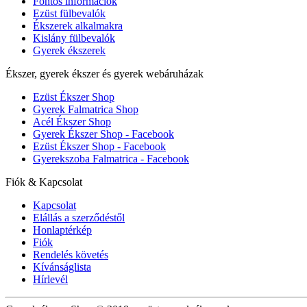
Fontos információk
Ezüst fülbevalók
Ékszerek alkalmakra
Kislány fülbevalók
Gyerek ékszerek
Ékszer, gyerek ékszer és gyerek webáruházak
Ezüst Ékszer Shop
Gyerek Falmatrica Shop
Acél Ékszer Shop
Gyerek Ékszer Shop - Facebook
Ezüst Ékszer Shop - Facebook
Gyerekszoba Falmatrica - Facebook
Fiók & Kapcsolat
Kapcsolat
Elállás a szerződéstől
Honlaptérkép
Fiók
Rendelés követés
Kívánságlista
Hírlevél