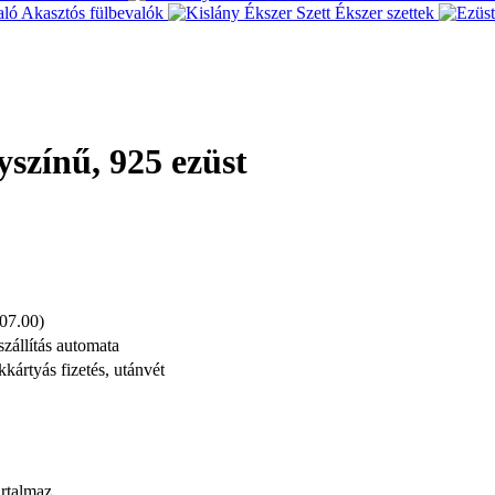
Akasztós fülbevalók
Ékszer szettek
yszínű, 925 ezüst
 07.00)
automata
kártyás fizetés, utánvét
artalmaz