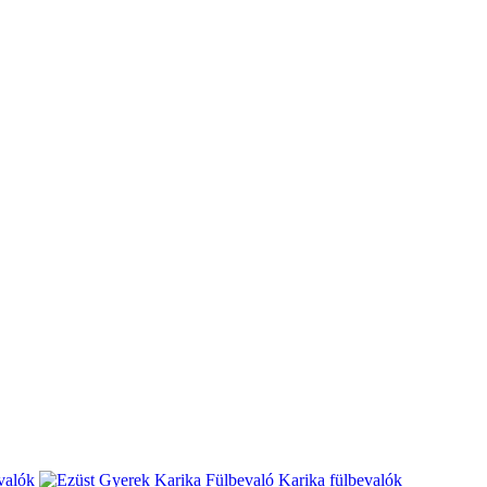
valók
Karika fülbevalók