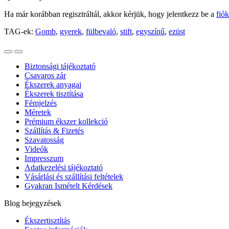
Ha már korábban regisztráltál, akkor kérjük, hogy jelentkezz be a
fió
TAG-ek:
Gomb
,
gyerek
,
fülbevaló
,
stift
,
egyszínű
,
ezüst
Biztonsági tájékoztató
Csavaros zár
Ékszerek anyagai
Ékszerek tisztítása
Fémjelzés
Méretek
Prémium ékszer kollekció
Szállítás & Fizetés
Szavatosság
Videók
Impresszum
Adatkezelési tájékoztató
Vásárlási és szállítási feltételek
Gyakran Ismételt Kérdések
Blog bejegyzések
Ékszertisztítás