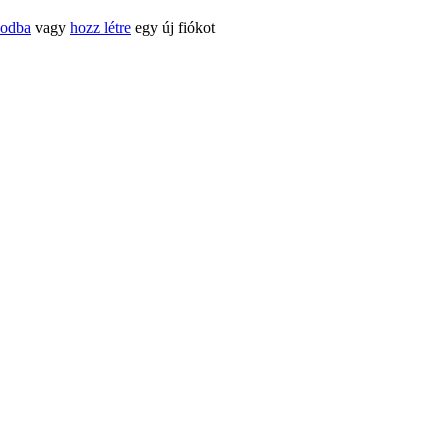
kodba
vagy
hozz létre
egy új fiókot