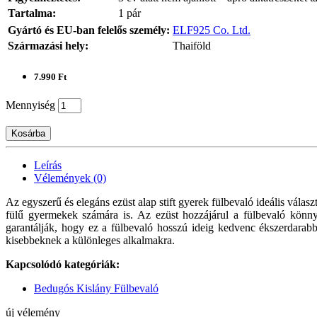
Tartalma:
1 pár
Gyártó és EU-ban felelős személy:
ELF925 Co. Ltd.
Származási hely:
Thaiföld
7.990 Ft
Mennyiség
Kosárba
Leírás
Vélemények (0)
Az egyszerű és elegáns ezüst alap stift gyerek fülbevaló ideális vála
fülű gyermekek számára is. Az ezüst hozzájárul a fülbevaló könny
garantálják, hogy ez a fülbevaló hosszú ideig kedvenc ékszerdarabb
kisebbeknek a különleges alkalmakra.
Kapcsolódó kategóriák:
Bedugós Kislány Fülbevaló
új vélemény