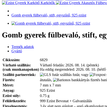
Karkötők
Gomb gyerek fülbevaló, stift, egyszínű, 925 ezüst
Gomb gyerek fülbevaló, stift, eg
Termék adatok
Gyártó
Cikkszám:
6829
Várható szállítás:
Várható feladás:
2026. 08. 14. (péntek)
(csak munkanapokon)
Ha eddig megrendeled:
2026. 08. 10. (hétfő
Szállító partnereink:
futár, vagy
Fizetés:
átutalás,
bank
Méret:
7 mm x 7 mm
Anyag:
925 Ezüst
Ezüst súly:
0.75 g
Felületkezelés:
999 Ezüst Bevonat + Galvanizálás
Figyelmeztetés:
3 év alatt nem ajánlott – apró alkatrészeket t