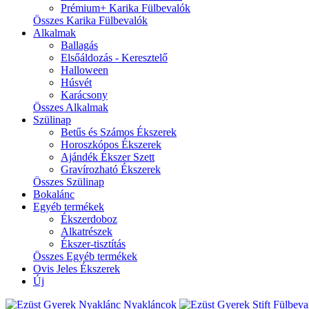
Prémium+ Karika Fülbevalók
Összes Karika Fülbevalók
Alkalmak
Ballagás
Elsőáldozás - Keresztelő
Halloween
Húsvét
Karácsony
Összes Alkalmak
Szülinap
Betűs és Számos Ékszerek
Horoszkópos Ékszerek
Ajándék Ékszer Szett
Gravírozható Ékszerek
Összes Szülinap
Bokalánc
Egyéb termékek
Ékszerdoboz
Alkatrészek
Ékszer-tisztítás
Összes Egyéb termékek
Ovis Jeles Ékszerek
Új
Nyakláncok