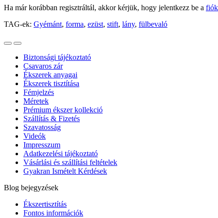
Ha már korábban regisztráltál, akkor kérjük, hogy jelentkezz be a
fió
TAG-ek:
Gyémánt
,
forma
,
ezüst
,
stift
,
lány
,
fülbevaló
Biztonsági tájékoztató
Csavaros zár
Ékszerek anyagai
Ékszerek tisztítása
Fémjelzés
Méretek
Prémium ékszer kollekció
Szállítás & Fizetés
Szavatosság
Videók
Impresszum
Adatkezelési tájékoztató
Vásárlási és szállítási feltételek
Gyakran Ismételt Kérdések
Blog bejegyzések
Ékszertisztítás
Fontos információk