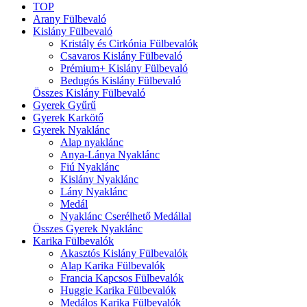
TOP
Arany Fülbevaló
Kislány Fülbevaló
Kristály és Cirkónia Fülbevalók
Csavaros Kislány Fülbevaló
Prémium+ Kislány Fülbevaló
Bedugós Kislány Fülbevaló
Összes Kislány Fülbevaló
Gyerek Gyűrű
Gyerek Karkötő
Gyerek Nyaklánc
Alap nyaklánc
Anya-Lánya Nyaklánc
Fiú Nyaklánc
Kislány Nyaklánc
Lány Nyaklánc
Medál
Nyaklánc Cserélhető Medállal
Összes Gyerek Nyaklánc
Karika Fülbevalók
Akasztós Kislány Fülbevalók
Alap Karika Fülbevalók
Francia Kapcsos Fülbevalók
Huggie Karika Fülbevalók
Medálos Karika Fülbevalók