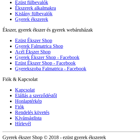
Ezüst fülbevalók
Ékszerek alkalmakra
Kislány fülbevalók
Gyerek ékszerek
Ékszer, gyerek ékszer és gyerek webáruházak
Ezüst Ékszer Shop
Gyerek Falmatrica Shop
Acél Ékszer Shop
Gyerek Ékszer Shop - Facebook
Ezüst Ékszer Shop - Facebook
Gyerekszoba Falmatrica - Facebook
Fiók & Kapcsolat
Kapcsolat
Elállás a szerződéstől
Honlaptérkép
Fiók
Rendelés követés
Kívánságlista
Hírlevél
Gyerek ékszer Shop © 2018 - ezüst gyerek ékszerek