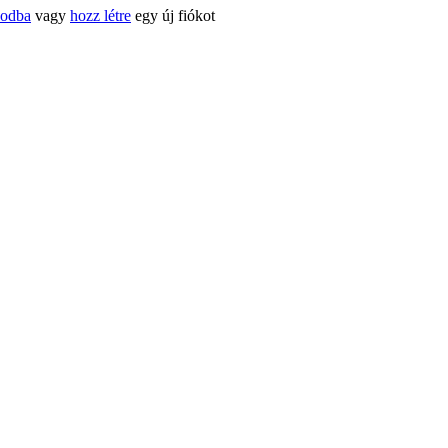
kodba
vagy
hozz létre
egy új fiókot