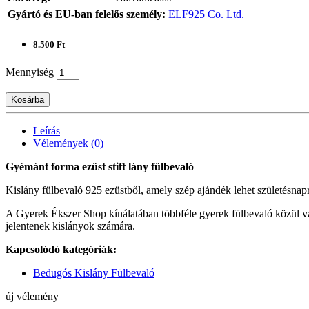
Gyártó és EU-ban felelős személy:
ELF925 Co. Ltd.
8.500 Ft
Mennyiség
Kosárba
Leírás
Vélemények (0)
Gyémánt forma ezüst stift lány fülbevaló
Kislány fülbevaló 925 ezüstből, amely szép ajándék lehet születésnap
A Gyerek Ékszer Shop kínálatában többféle gyerek fülbevaló közül vá
jelentenek kislányok számára.
Kapcsolódó kategóriák:
Bedugós Kislány Fülbevaló
új vélemény