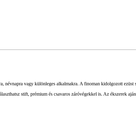
ra, névnapra vagy különleges alkalmakra. A finoman kidolgozott ezüst s
laszthatsz stift, prémium és csavaros záróvégekkel is. Az ékszerek aj