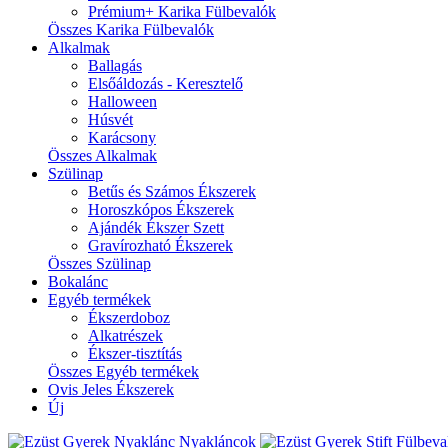
Prémium+ Karika Fülbevalók
Összes Karika Fülbevalók
Alkalmak
Ballagás
Elsőáldozás - Keresztelő
Halloween
Húsvét
Karácsony
Összes Alkalmak
Szülinap
Betűs és Számos Ékszerek
Horoszkópos Ékszerek
Ajándék Ékszer Szett
Gravírozható Ékszerek
Összes Szülinap
Bokalánc
Egyéb termékek
Ékszerdoboz
Alkatrészek
Ékszer-tisztítás
Összes Egyéb termékek
Ovis Jeles Ékszerek
Új
Nyakláncok