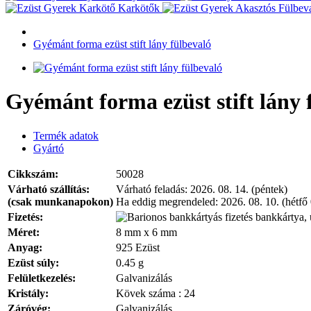
Karkötők
Gyémánt forma ezüst stift lány fülbevaló
Gyémánt forma ezüst stift lány 
Termék adatok
Gyártó
Cikkszám:
50028
Várható szállítás:
Várható feladás:
2026. 08. 14. (péntek)
(csak munkanapokon)
Ha eddig megrendeled:
2026. 08. 10. (hétfő
Fizetés:
bankkártya, 
Méret:
8 mm x 6 mm
Anyag:
925 Ezüst
Ezüst súly:
0.45 g
Felületkezelés:
Galvanizálás
Kristály:
Kövek száma : 24
Záróvég:
Galvanizálás