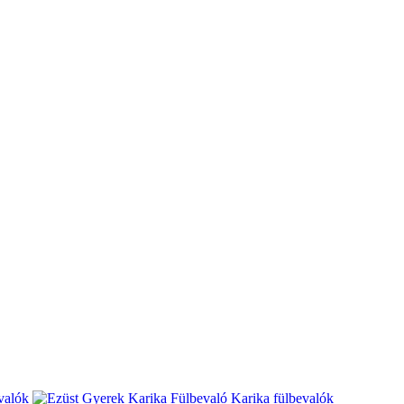
valók
Karika fülbevalók