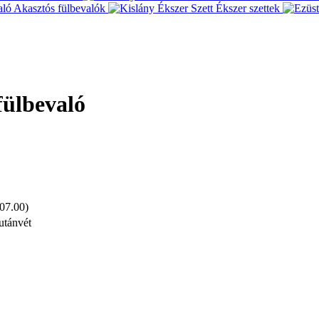
Akasztós fülbevalók
Ékszer szettek
fülbevaló
 07.00)
utánvét