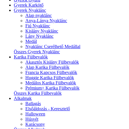
Gyerek Karkötő
Gyerek Nyaklánc
Alap nyaklánc
Anya-Lánya Nyaklánc
Fiú Nyaklánc
Kislány Nyaklánc
Lány Nyaklánc
Medál
Nyaklánc Cserélhető Medállal
Összes Gyerek Nyaklánc
Karika Fülbevalók
Akasztós Kislány Fülbevalók
Alap Karika Fülbevalók
Francia Kapcsos Fülbevalók
Huggie Karika Fülbevalók
Medálos Karika Fülbevalók
Prémium+ Karika Fülbevalók
Összes Karika Fülbevalók
Alkalmak
Ballagás
Elsőáldozás - Keresztelő
Halloween
Húsvét
Karácsony