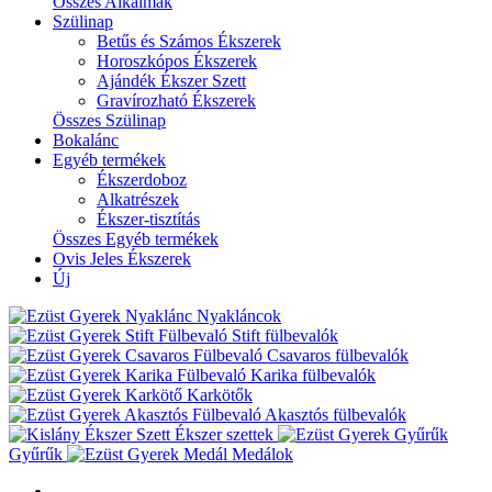
Összes Alkalmak
Szülinap
Betűs és Számos Ékszerek
Horoszkópos Ékszerek
Ajándék Ékszer Szett
Gravírozható Ékszerek
Összes Szülinap
Bokalánc
Egyéb termékek
Ékszerdoboz
Alkatrészek
Ékszer-tisztítás
Összes Egyéb termékek
Ovis Jeles Ékszerek
Új
Nyakláncok
Stift fülbevalók
Csavaros fülbevalók
Karika fülbevalók
Karkötők
Akasztós fülbevalók
Ékszer szettek
Gyűrűk
Medálok