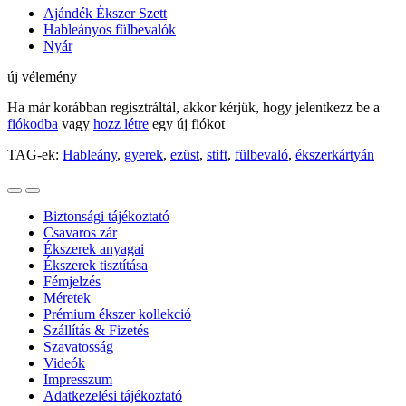
Ajándék Ékszer Szett
Hableányos fülbevalók
Nyár
új vélemény
Ha már korábban regisztráltál, akkor kérjük, hogy jelentkezz be a
fiókodba
vagy
hozz létre
egy új fiókot
TAG-ek:
Hableány
,
gyerek
,
ezüst
,
stift
,
fülbevaló
,
ékszerkártyán
Biztonsági tájékoztató
Csavaros zár
Ékszerek anyagai
Ékszerek tisztítása
Fémjelzés
Méretek
Prémium ékszer kollekció
Szállítás & Fizetés
Szavatosság
Videók
Impresszum
Adatkezelési tájékoztató