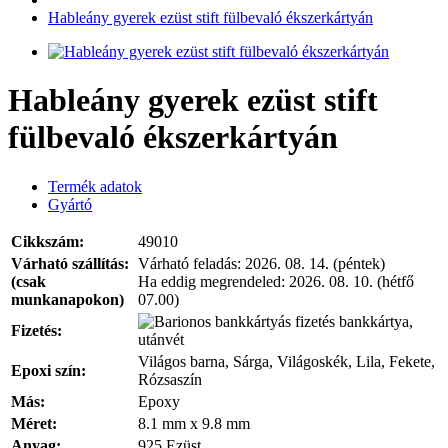
Hableány gyerek ezüst stift fülbevaló ékszerkártyán
Hableány gyerek ezüst stift
fülbevaló ékszerkártyán
Termék adatok
Gyártó
Cikkszám:
49010
Várható szállítás:
Várható feladás:
2026. 08. 14. (péntek)
(csak
Ha eddig megrendeled:
2026. 08. 10. (hétfő
munkanapokon)
07.00)
bankkártya,
Fizetés:
utánvét
Világos barna, Sárga, Világoskék, Lila, Fekete,
Epoxi szín:
Rózsaszín
Más:
Epoxy
Méret:
8.1 mm x 9.8 mm
Anyag:
925 Ezüst