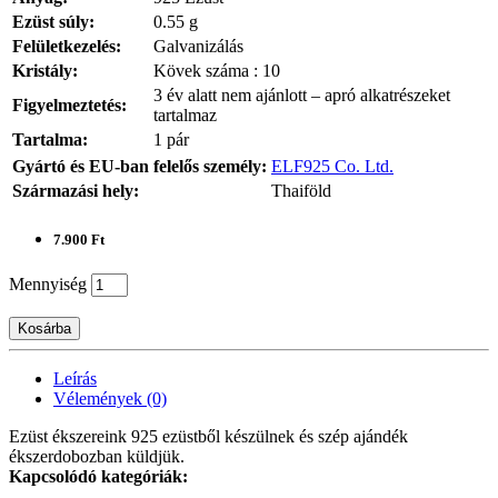
Ezüst súly:
0.55 g
Felületkezelés:
Galvanizálás
Kristály:
Kövek száma : 10
3 év alatt nem ajánlott – apró alkatrészeket
Figyelmeztetés:
tartalmaz
Tartalma:
1 pár
Gyártó és EU-ban felelős személy:
ELF925 Co. Ltd.
Származási hely:
Thaiföld
7.900 Ft
Mennyiség
Kosárba
Leírás
Vélemények (0)
Ezüst ékszereink 925 ezüstből készülnek és szép ajándék
ékszerdobozban küldjük.
Kapcsolódó kategóriák: