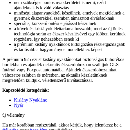
nem szükséges pontos nyakkerületet ismerni, ezért
ajándéknak is kiváló választás
minőségi alapanyagokból készülnek, amelyek megfelelnek a
gyermek ékszerekkel szemben támasztott elvárásoknak
speciális, korszerű öntési eljárással készülnek
a kövek és kristályok élettartama hosszabb, mert az új öntési
technológia során az ékszer készítésével egy időben kerülnek
rögzítésre, így nehezebben esnek ki
a prémium kislány nyakláncok kidolgozása részletgazdagabb
és tartósabb a hagyományos modellekhez képest
A prémium 925 ezüst kislány nyakláncokat biztonságos buborékos
borítékban és ajándék dekoratív ékszerdobozban szállítjuk GLS
futárral vagy Foxpost automatába. Ajándék ékszerdobozainkat
változatos színben és méretben, az aktuális készletünknek
megfelelően küldjük, véletlenszerű kiválasztással.
Kapcsolódó kategóriák:
Kislány Nyaklánc
Nyár
új vélemény
Ha már korábban regisztráltál, akkor kérjük, hogy jelentkezz be a