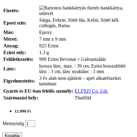
bankkártya,
Fizetés:
utánvét
Sárga, Fekete, Sötét lila, Krém, Sötét kék
Epoxi szín:
csillogás, Barna
Más:
Epoxy
Méret:
7 mm x 9 mm
Anyag:
925 Ezüst
Ezüst súly:
1.3 g
Felületkezelés:
999 Ezüst Bevonat + Galvanizálás
hossza lánc, max. : 39 cm, Ezüst hosszabbító
Lánc:
lánc : 3 cm, lánc nyaklánc : 1 mm
3 év alatt nem ajánlott – apró alkatrészeket
Figyelmeztetés:
tartalmaz
Gyártó és EU-ban felelős személy:
ELF925 Co. Ltd.
Származási hely:
Thaiföld
12.990 Ft
Mennyiség
Kosárba