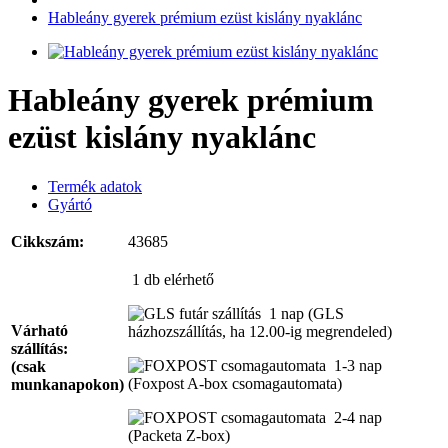
Hableány gyerek prémium ezüst kislány nyaklánc
Hableány gyerek prémium
ezüst kislány nyaklánc
Termék adatok
Gyártó
Cikkszám:
43685
1 db
elérhető
1 nap
(GLS
Várható
házhozszállítás, ha 12.00-ig megrendeled)
szállítás:
1-3 nap
(csak
(Foxpost A-box csomagautomata)
munkanapokon)
2-4 nap
(Packeta Z-box)