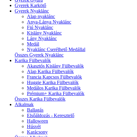
Gyerek Karkötő
Gyerek Nyaklánc
Alap nyaklánc
Anya-Lánya Nyaklánc
Fiú Nyaklánc
Kislány Nyaklánc
Lány Nyaklánc
Medál
Nyaklánc Cserélhető Medállal
Összes Gyerek Nyaklánc
Karika Fülbevalók
Akasztós Kislány Fülbevalók
Alap Karika Fülbevalók
Francia Kapcsos Fülbevalók
Huggie Karika Fülbevalók
Medálos Karika Fülbevalók
Prémium+ Karika Fülbevalók
Összes Karika Fülbevalók
Alkalmak
Ballagás
Elsőáldozás - Keresztelő
Halloween
Húsvét
Karácsony