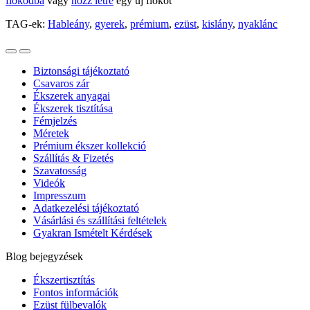
fiókodba
vagy
hozz létre
egy új fiókot
TAG-ek:
Hableány
,
gyerek
,
prémium
,
ezüst
,
kislány
,
nyaklánc
Biztonsági tájékoztató
Csavaros zár
Ékszerek anyagai
Ékszerek tisztítása
Fémjelzés
Méretek
Prémium ékszer kollekció
Szállítás & Fizetés
Szavatosság
Videók
Impresszum
Adatkezelési tájékoztató
Vásárlási és szállítási feltételek
Gyakran Ismételt Kérdések
Blog bejegyzések
Ékszertisztítás
Fontos információk
Ezüst fülbevalók