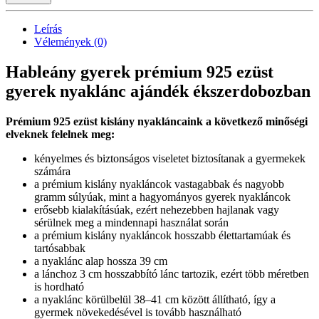
Leírás
Vélemények (0)
Hableány gyerek prémium 925 ezüst
gyerek nyaklánc ajándék ékszerdobozban
Prémium 925 ezüst kislány nyakláncaink a következő minőségi
elveknek felelnek meg:
kényelmes és biztonságos viseletet biztosítanak a gyermekek
számára
a prémium kislány nyakláncok vastagabbak és nagyobb
gramm súlyúak, mint a hagyományos gyerek nyakláncok
erősebb kialakításúak, ezért nehezebben hajlanak vagy
sérülnek meg a mindennapi használat során
a prémium kislány nyakláncok hosszabb élettartamúak és
tartósabbak
a nyaklánc alap hossza 39 cm
a lánchoz 3 cm hosszabbító lánc tartozik, ezért több méretben
is hordható
a nyaklánc körülbelül 38–41 cm között állítható, így a
gyermek növekedésével is tovább használható