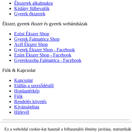
Ékszerek alkalmakra
Kislány fülbevalók
Gyerek ékszerek
Ékszer, gyerek ékszer és gyerek webáruházak
Ezüst Ékszer Shop
Gyerek Falmatrica Shop
Acél Ékszer Shop
Gyerek Ékszer Shop - Facebook
Ezüst Ékszer Shop - Facebook
Gyerekszoba Falmatrica - Facebook
Fiók & Kapcsolat
Kapcsolat
Elállás a szerződéstől
Honlaptérkép
Fiók
Rendelés követés
Kívánságlista
Hírlevél
Gyerek ékszer Shop © 2018 - ezüst gyerek ékszerek
Ez a weboldal cookie-kat használ a felhasználói élmény javítása, statisztikák