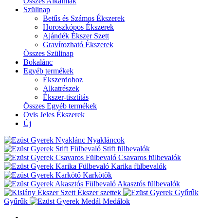
Összes Alkalmak
Szülinap
Betűs és Számos Ékszerek
Horoszkópos Ékszerek
Ajándék Ékszer Szett
Gravírozható Ékszerek
Összes Szülinap
Bokalánc
Egyéb termékek
Ékszerdoboz
Alkatrészek
Ékszer-tisztítás
Összes Egyéb termékek
Ovis Jeles Ékszerek
Új
Nyakláncok
Stift fülbevalók
Csavaros fülbevalók
Karika fülbevalók
Karkötők
Akasztós fülbevalók
Ékszer szettek
Gyűrűk
Medálok