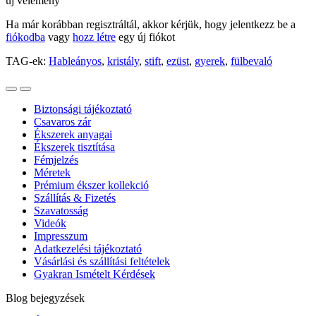
új vélemény
Ha már korábban regisztráltál, akkor kérjük, hogy jelentkezz be a
fiókodba
vagy
hozz létre
egy új fiókot
TAG-ek:
Hableányos
,
kristály
,
stift
,
ezüst
,
gyerek
,
fülbevaló
Biztonsági tájékoztató
Csavaros zár
Ékszerek anyagai
Ékszerek tisztítása
Fémjelzés
Méretek
Prémium ékszer kollekció
Szállítás & Fizetés
Szavatosság
Videók
Impresszum
Adatkezelési tájékoztató
Vásárlási és szállítási feltételek
Gyakran Ismételt Kérdések
Blog bejegyzések