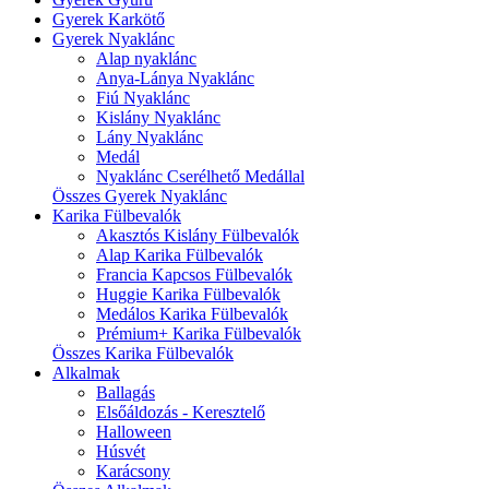
Gyerek Karkötő
Gyerek Nyaklánc
Alap nyaklánc
Anya-Lánya Nyaklánc
Fiú Nyaklánc
Kislány Nyaklánc
Lány Nyaklánc
Medál
Nyaklánc Cserélhető Medállal
Összes Gyerek Nyaklánc
Karika Fülbevalók
Akasztós Kislány Fülbevalók
Alap Karika Fülbevalók
Francia Kapcsos Fülbevalók
Huggie Karika Fülbevalók
Medálos Karika Fülbevalók
Prémium+ Karika Fülbevalók
Összes Karika Fülbevalók
Alkalmak
Ballagás
Elsőáldozás - Keresztelő
Halloween
Húsvét
Karácsony