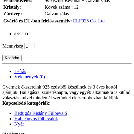
Felületkezelés:
999 Ezüst Bevonat + Galvanizálás
Kristály:
Kövek száma : 12
Záróvég:
Galvanizálás
Gyártó és EU-ban felelős személy:
ELF925 Co. Ltd.
8.990 Ft
Mennyiség
Kosárba
Leírás
Vélemények (0)
Gyermek ékszereink 925 ezüstből készülnek és 3 éves kortól
ajánljuk. Ballagásra, születésnapra, vagy egyéb alkalmakra is kitűnő
választás, mivel minden ékszerünket ékszerdobozban küldjük.
Kapcsolódó kategóriák:
Bedugós Kislány Fülbevaló
Hableányos fülbevalók
Nyár