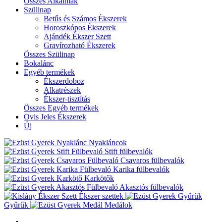
Összes Alkalmak
Szülinap
Betűs és Számos Ékszerek
Horoszkópos Ékszerek
Ajándék Ékszer Szett
Gravírozható Ékszerek
Összes Szülinap
Bokalánc
Egyéb termékek
Ékszerdoboz
Alkatrészek
Ékszer-tisztítás
Összes Egyéb termékek
Ovis Jeles Ékszerek
Új
Nyakláncok
Stift fülbevalók
Csavaros fülbevalók
Karika fülbevalók
Karkötők
Akasztós fülbevalók
Ékszer szettek
Gyűrűk
Medálok