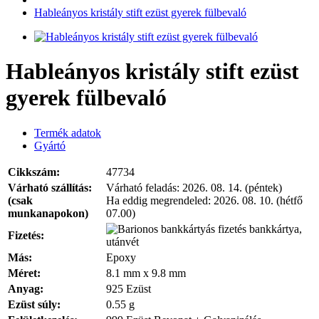
Hableányos kristály stift ezüst gyerek fülbevaló
Hableányos kristály stift ezüst
gyerek fülbevaló
Termék adatok
Gyártó
Cikkszám:
47734
Várható szállítás:
Várható feladás:
2026. 08. 14. (péntek)
(csak
Ha eddig megrendeled:
2026. 08. 10. (hétfő
munkanapokon)
07.00)
bankkártya,
Fizetés:
utánvét
Más:
Epoxy
Méret:
8.1 mm x 9.8 mm
Anyag:
925 Ezüst
Ezüst súly:
0.55 g