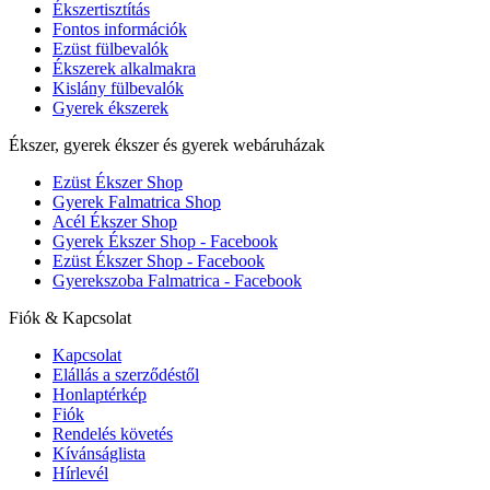
Ékszertisztítás
Fontos információk
Ezüst fülbevalók
Ékszerek alkalmakra
Kislány fülbevalók
Gyerek ékszerek
Ékszer, gyerek ékszer és gyerek webáruházak
Ezüst Ékszer Shop
Gyerek Falmatrica Shop
Acél Ékszer Shop
Gyerek Ékszer Shop - Facebook
Ezüst Ékszer Shop - Facebook
Gyerekszoba Falmatrica - Facebook
Fiók & Kapcsolat
Kapcsolat
Elállás a szerződéstől
Honlaptérkép
Fiók
Rendelés követés
Kívánságlista
Hírlevél