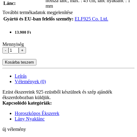
hossza lánc, max. : 45 cm, lánc nyaklánc : 1
Lánc:
mm
További termékadatok megjelenítése
Gyártó és EU-ban felelős személy:
ELF925 Co. Ltd.
13.900 Ft
Mennyiség
-
+
Kosárba teszem
Leírás
Vélemények (0)
Ezüst ékszereink 925 ezüstből készülnek és szép ajándék
ékszerdobozban küldjük.
Kapcsolódó kategóriák:
Horoszkópos Ékszerek
Lány Nyaklánc
új vélemény