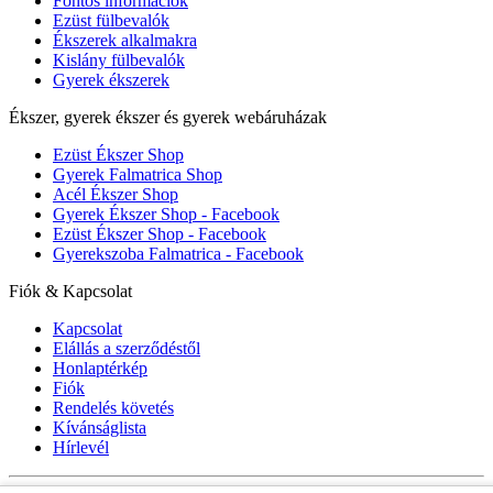
Fontos információk
Ezüst fülbevalók
Ékszerek alkalmakra
Kislány fülbevalók
Gyerek ékszerek
Ékszer, gyerek ékszer és gyerek webáruházak
Ezüst Ékszer Shop
Gyerek Falmatrica Shop
Acél Ékszer Shop
Gyerek Ékszer Shop - Facebook
Ezüst Ékszer Shop - Facebook
Gyerekszoba Falmatrica - Facebook
Fiók & Kapcsolat
Kapcsolat
Elállás a szerződéstől
Honlaptérkép
Fiók
Rendelés követés
Kívánságlista
Hírlevél