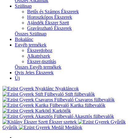
Összes Alkalmak
Szülinap
Betűs és Számos Ékszerek
Horoszkópos Ékszerek
Ajándék Ékszer Szett
Gravírozható Ékszerek
Összes Szülinap
Bokalánc
Egyéb termékek
Ékszerdoboz
Alkatrészek
Ékszer-tisztítás
Összes Egyéb termékek
Ovis Jeles Ékszerek
Új
Nyakláncok
Stift fülbevalók
Csavaros fülbevalók
Karika fülbevalók
Karkötők
Akasztós fülbevalók
Ékszer szettek
Gyűrűk
Medálok