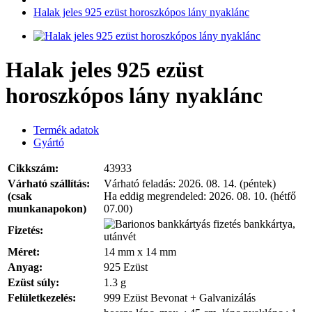
Halak jeles 925 ezüst horoszkópos lány nyaklánc
Halak jeles 925 ezüst
horoszkópos lány nyaklánc
Termék adatok
Gyártó
Cikkszám:
43933
Várható szállítás:
Várható feladás:
2026. 08. 14. (péntek)
(csak
Ha eddig megrendeled:
2026. 08. 10. (hétfő
munkanapokon)
07.00)
bankkártya,
Fizetés:
utánvét
Méret:
14 mm x 14 mm
Anyag:
925 Ezüst
Ezüst súly:
1.3 g
Felületkezelés:
999 Ezüst Bevonat + Galvanizálás