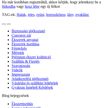
Ha már korábban regisztráltál, akkor kérjük, hogy jelentkezz be a
fiókodba
vagy
hozz létre
egy új fiókot
TAG-ek:
Halak
,
jeles
,
ezüst
,
horoszkópos
,
lány
,
nyaklánc
Biztonsági tájékoztató
Csavaros zár
Ékszerek anyagai
Ékszerek tisztítása
Fémjelzés
Méretek
Prémium ékszer kollekció
Szállítás & Fizetés
Szavatosság
Videók
Impresszum
Adatkezelési tájékoztató
Vásárlási és szállítási feltételek
Gyakran Ismételt Kérdések
Blog bejegyzések
Ékszertisztítás