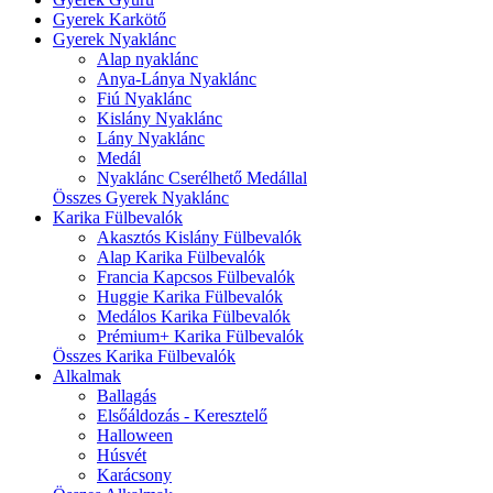
Gyerek Karkötő
Gyerek Nyaklánc
Alap nyaklánc
Anya-Lánya Nyaklánc
Fiú Nyaklánc
Kislány Nyaklánc
Lány Nyaklánc
Medál
Nyaklánc Cserélhető Medállal
Összes Gyerek Nyaklánc
Karika Fülbevalók
Akasztós Kislány Fülbevalók
Alap Karika Fülbevalók
Francia Kapcsos Fülbevalók
Huggie Karika Fülbevalók
Medálos Karika Fülbevalók
Prémium+ Karika Fülbevalók
Összes Karika Fülbevalók
Alkalmak
Ballagás
Elsőáldozás - Keresztelő
Halloween
Húsvét
Karácsony