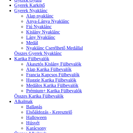
Gyerek Karkötő
Gyerek Nyaklánc
Alap nyaklánc
Anya-Lánya Nyaklánc
Fiú Nyaklánc
Kislány Nyaklánc
Lány Nyaklánc
Medál
Nyaklánc Cserélhető Medállal
Összes Gyerek Nyaklánc
Karika Fülbevalók
Akasztós Kislány Fülbevalók
Alap Karika Fülbevalók
Francia Kapcsos Fülbevalók
Huggie Karika Fülbevalók
Medálos Karika Fülbevalók
Prémium+ Karika Fülbevalók
Összes Karika Fülbevalók
Alkalmak
Ballagás
Elsőáldozás - Keresztelő
Halloween
Húsvét
Karácsony