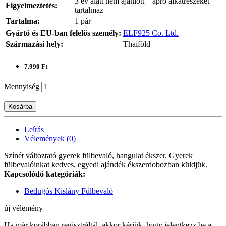
3 év alatt nem ajánlott – apró alkatrészeket
Figyelmeztetés:
tartalmaz
Tartalma:
1 pár
Gyártó és EU-ban felelős személy:
ELF925 Co. Ltd.
Származási hely:
Thaiföld
7.990 Ft
Mennyiség
Kosárba
Leírás
Vélemények (0)
Színét változtató gyerek fülbevaló, hangulat ékszer. Gyerek
fülbevalóinkat kedves, egyedi ajándék ékszerdobozban küldjük.
Kapcsolódó kategóriák:
Bedugós Kislány Fülbevaló
új vélemény
Ha már korábban regisztráltál, akkor kérjük, hogy jelentkezz be a