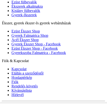
Ezüst fülbevalók
Ékszerek alkalmakra
Kislány fülbevalók
Gyerek ékszerek
Ékszer, gyerek ékszer és gyerek webáruházak
Ezüst Ékszer Shop
Gyerek Falmatrica Shop
Acél Ékszer Shop
Gyerek Ékszer Shop - Facebook
Ezüst Ékszer Shop - Facebook
Gyerekszoba Falmatrica - Facebook
Fiók & Kapcsolat
Kapcsolat
Elállás a szerződéstől
Honlaptérkép
Fiók
Rendelés követés
Kívánságlista
Hírlevél
Gyerek ékszer Shop © 2018 - ezüst gyerek ékszerek