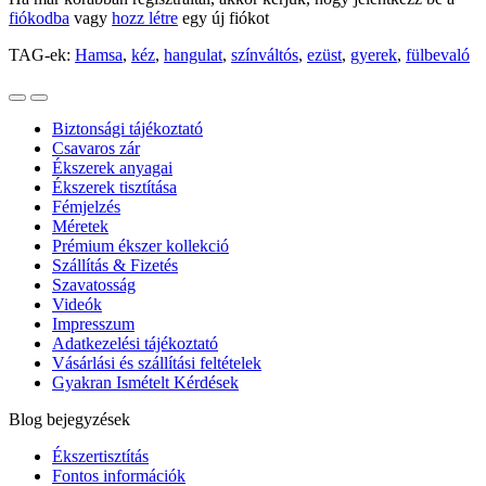
fiókodba
vagy
hozz létre
egy új fiókot
TAG-ek:
Hamsa
,
kéz
,
hangulat
,
színváltós
,
ezüst
,
gyerek
,
fülbevaló
Biztonsági tájékoztató
Csavaros zár
Ékszerek anyagai
Ékszerek tisztítása
Fémjelzés
Méretek
Prémium ékszer kollekció
Szállítás & Fizetés
Szavatosság
Videók
Impresszum
Adatkezelési tájékoztató
Vásárlási és szállítási feltételek
Gyakran Ismételt Kérdések
Blog bejegyzések
Ékszertisztítás
Fontos információk