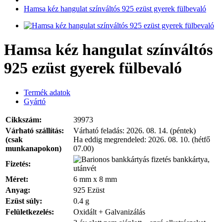
Hamsa kéz hangulat színváltós 925 ezüst gyerek fülbevaló
Hamsa kéz hangulat színváltós
925 ezüst gyerek fülbevaló
Termék adatok
Gyártó
Cikkszám:
39973
Várható szállítás:
Várható feladás:
2026. 08. 14. (péntek)
(csak
Ha eddig megrendeled:
2026. 08. 10. (hétfő
munkanapokon)
07.00)
bankkártya,
Fizetés:
utánvét
Méret:
6 mm x 8 mm
Anyag:
925 Ezüst
Ezüst súly:
0.4 g
Felületkezelés:
Oxidált + Galvanizálás