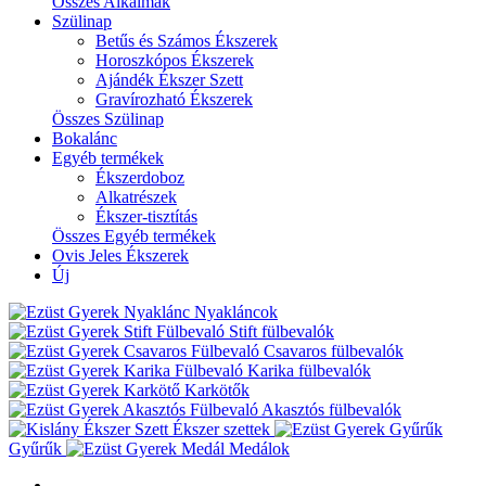
Összes Alkalmak
Szülinap
Betűs és Számos Ékszerek
Horoszkópos Ékszerek
Ajándék Ékszer Szett
Gravírozható Ékszerek
Összes Szülinap
Bokalánc
Egyéb termékek
Ékszerdoboz
Alkatrészek
Ékszer-tisztítás
Összes Egyéb termékek
Ovis Jeles Ékszerek
Új
Nyakláncok
Stift fülbevalók
Csavaros fülbevalók
Karika fülbevalók
Karkötők
Akasztós fülbevalók
Ékszer szettek
Gyűrűk
Medálok