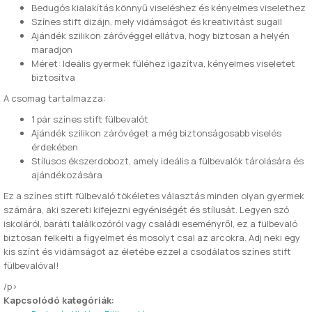
Bedugós kialakítás könnyű viseléshez és kényelmes viselethez
Színes stift dizájn, mely vidámságot és kreativitást sugall
Ajándék szilikon záróvéggel ellátva, hogy biztosan a helyén
maradjon
Méret: Ideális gyermek füléhez igazítva, kényelmes viseletet
biztosítva
A csomag tartalmazza:
1 pár színes stift fülbevalót
Ajándék szilikon záróvéget a még biztonságosabb viselés
érdekében
Stílusos ékszerdobozt, amely ideális a fülbevalók tárolására és
ajándékozására
Ez a színes stift fülbevaló tökéletes választás minden olyan gyermek
számára, aki szereti kifejezni egyéniségét és stílusát. Legyen szó
iskoláról, baráti találkozóról vagy családi eseményről, ez a fülbevaló
biztosan felkelti a figyelmet és mosolyt csal az arcokra. Adj neki egy
kis színt és vidámságot az életébe ezzel a csodálatos színes stift
fülbevalóval!
/p>
Kapcsolódó kategóriák: