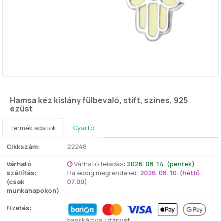
Hamsa kéz kislány fülbevaló, stift, színes, 925
ezüst
Termék adatok
Gyártó
Cikkszám:
22248
Várható
Várható feladás:
2026. 08. 14. (péntek)
szállítás:
Ha eddig megrendeled:
2026. 08. 10. (hétfő
(csak
07.00)
munkanapokon)
Fizetés:
bankkártya, utánvét