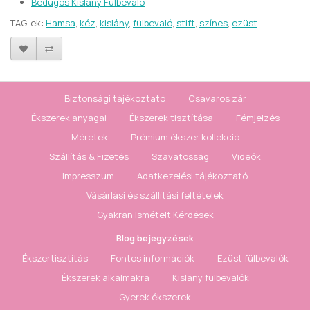
Bedugós Kislány Fülbevaló
TAG-ek:
Hamsa
,
kéz
,
kislány
,
fülbevaló
,
stift
,
színes
,
ezüst
Biztonsági tájékoztató
Csavaros zár
Ékszerek anyagai
Ékszerek tisztítása
Fémjelzés
Méretek
Prémium ékszer kollekció
Szállítás & Fizetés
Szavatosság
Videók
Impresszum
Adatkezelési tájékoztató
Vásárlási és szállítási feltételek
Gyakran Ismételt Kérdések
Blog bejegyzések
Ékszertisztítás
Fontos információk
Ezüst fülbevalók
Ékszerek alkalmakra
Kislány fülbevalók
Gyerek ékszerek