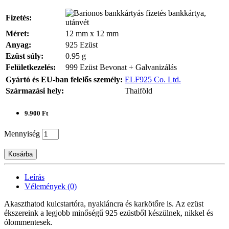
bankkártya,
Fizetés:
utánvét
Méret:
12 mm x 12 mm
Anyag:
925 Ezüst
Ezüst súly:
0.95 g
Felületkezelés:
999 Ezüst Bevonat + Galvanizálás
Gyártó és EU-ban felelős személy:
ELF925 Co. Ltd.
Származási hely:
Thaiföld
9.900 Ft
Mennyiség
Kosárba
Leírás
Vélemények (0)
Akaszthatod kulcstartóra, nyakláncra és karkötőre is. Az ezüst
ékszereink a legjobb minőségű 925 ezüstből készülnek, nikkel és
ólommentesek.