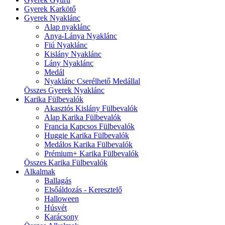
Gyerek Karkötő
Gyerek Nyaklánc
Alap nyaklánc
Anya-Lánya Nyaklánc
Fiú Nyaklánc
Kislány Nyaklánc
Lány Nyaklánc
Medál
Nyaklánc Cserélhető Medállal
Összes Gyerek Nyaklánc
Karika Fülbevalók
Akasztós Kislány Fülbevalók
Alap Karika Fülbevalók
Francia Kapcsos Fülbevalók
Huggie Karika Fülbevalók
Medálos Karika Fülbevalók
Prémium+ Karika Fülbevalók
Összes Karika Fülbevalók
Alkalmak
Ballagás
Elsőáldozás - Keresztelő
Halloween
Húsvét
Karácsony