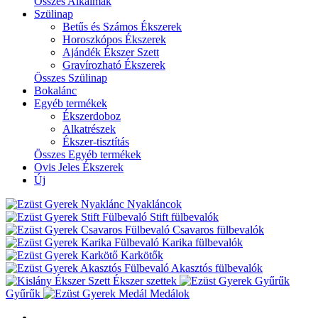
Összes Alkalmak
Szülinap
Betűs és Számos Ékszerek
Horoszkópos Ékszerek
Ajándék Ékszer Szett
Gravírozható Ékszerek
Összes Szülinap
Bokalánc
Egyéb termékek
Ékszerdoboz
Alkatrészek
Ékszer-tisztítás
Összes Egyéb termékek
Ovis Jeles Ékszerek
Új
Nyakláncok
Stift fülbevalók
Csavaros fülbevalók
Karika fülbevalók
Karkötők
Akasztós fülbevalók
Ékszer szettek
Gyűrűk
Medálok