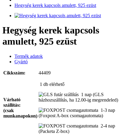
Hegység kerek kapcsols amulett, 925 ezüst
Hegység kerek kapcsols
amulett, 925 ezüst
Termék adatok
Gyártó
Cikkszám:
44409
1 db
elérhető
1 nap
(GLS
Várható
házhozszállítás, ha 12.00-ig megrendeled)
szállítás:
1-3 nap
(csak
(Foxpost A-box csomagautomata)
munkanapokon)
2-4 nap
(Packeta Z-box)