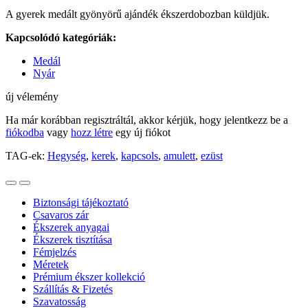
A gyerek medált gyönyörű ajándék ékszerdobozban küldjük.
Kapcsolódó kategóriák:
Medál
Nyár
új vélemény
Ha már korábban regisztráltál, akkor kérjük, hogy jelentkezz be a
fiókodba
vagy
hozz létre
egy új fiókot
TAG-ek:
Hegység
,
kerek
,
kapcsols
,
amulett
,
ezüst
Biztonsági tájékoztató
Csavaros zár
Ékszerek anyagai
Ékszerek tisztítása
Fémjelzés
Méretek
Prémium ékszer kollekció
Szállítás & Fizetés
Szavatosság