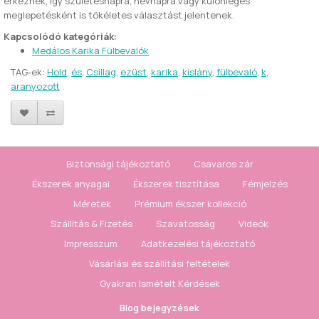
érkeznek, így születésnapra, névnapra vagy különleges
meglepetésként is tökéletes választást jelentenek.
Kapcsolódó kategóriák:
Medálos Karika Fülbevalók
TAG-ek:
Hold
,
és
,
Csillag
,
ezüst
,
karika
,
kislány
,
fülbevaló
,
k
,
aranyozott
Biztonsági tájékoztató
Csavaros zár
Ékszerek anyagai
Ékszerek tisztítása
Fémjelzés
Méretek
Prémium ékszer kollekció
Szállítás & Fizetés
Szavatosság
Videók
Impresszum
Adatkezelési tájékoztató
Vásárlási és szállítási feltételek
Gyakran Ismételt Kérdések
Blog bejegyzések