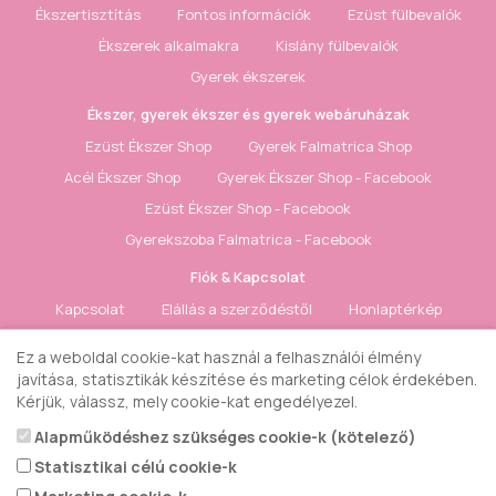
Ékszertisztítás
Fontos információk
Ezüst fülbevalók
Ékszerek alkalmakra
Kislány fülbevalók
Gyerek ékszerek
Ékszer, gyerek ékszer és gyerek webáruházak
Ezüst Ékszer Shop
Gyerek Falmatrica Shop
Acél Ékszer Shop
Gyerek Ékszer Shop - Facebook
Ezüst Ékszer Shop - Facebook
Gyerekszoba Falmatrica - Facebook
Fiók & Kapcsolat
Kapcsolat
Elállás a szerződéstől
Honlaptérkép
Fiók
Rendelés követés
Kívánságlista
Hírlevél
Ez a weboldal cookie-kat használ a felhasználói élmény
javítása, statisztikák készítése és marketing célok érdekében.
Gyerek ékszer Shop © 2018 - ezüst gyerek ékszerek
Kérjük, válassz, mely cookie-kat engedélyezel.
Alapműködéshez szükséges cookie-k (kötelező)
Statisztikai célú cookie-k