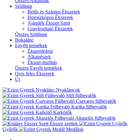
Összes Alkalmak
Szülinap
Betűs és Számos Ékszerek
Horoszkópos Ékszerek
Ajándék Ékszer Szett
Gravírozható Ékszerek
Összes Szülinap
Bokalánc
Egyéb termékek
Ékszerdoboz
Alkatrészek
Ékszer-tisztítás
Összes Egyéb termékek
Ovis Jeles Ékszerek
Új
Nyakláncok
Stift fülbevalók
Csavaros fülbevalók
Karika fülbevalók
Karkötők
Akasztós fülbevalók
Ékszer szettek
Gyűrűk
Medálok