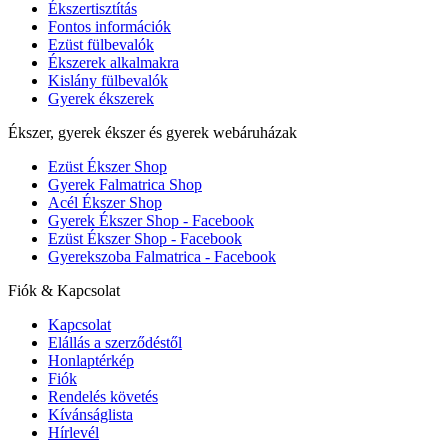
Ékszertisztítás
Fontos információk
Ezüst fülbevalók
Ékszerek alkalmakra
Kislány fülbevalók
Gyerek ékszerek
Ékszer, gyerek ékszer és gyerek webáruházak
Ezüst Ékszer Shop
Gyerek Falmatrica Shop
Acél Ékszer Shop
Gyerek Ékszer Shop - Facebook
Ezüst Ékszer Shop - Facebook
Gyerekszoba Falmatrica - Facebook
Fiók & Kapcsolat
Kapcsolat
Elállás a szerződéstől
Honlaptérkép
Fiók
Rendelés követés
Kívánságlista
Hírlevél