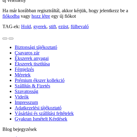
új vélemény
Ha már korábban regisztráltál, akkor kérjük, hogy jelentkezz be a
fiókodba
vagy
hozz létre
egy új fiókot
TAG-ek:
Hold
,
gyerek
,
stift
,
ezüst
,
fülbevaló
Biztonsági tájékoztató
Csavaros zár
Ékszerek anyagai
Ékszerek tisztítása
Fémjelzés
Méretek
Prémium ékszer kollekció
Szállítás & Fizetés
Szavatosság
Videók
Impresszum
Adatkezelési tájékoztató
Vásárlási és szállítási feltételek
Gyakran Ismételt Kérdések
Blog bejegyzések