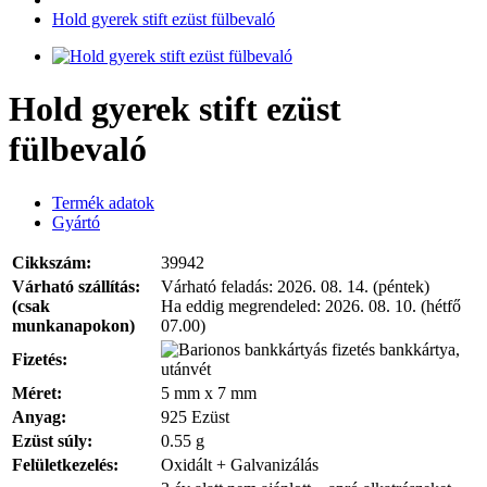
Hold gyerek stift ezüst fülbevaló
Hold gyerek stift ezüst
fülbevaló
Termék adatok
Gyártó
Cikkszám:
39942
Várható szállítás:
Várható feladás:
2026. 08. 14. (péntek)
(csak
Ha eddig megrendeled:
2026. 08. 10. (hétfő
munkanapokon)
07.00)
bankkártya,
Fizetés:
utánvét
Méret:
5 mm x 7 mm
Anyag:
925 Ezüst
Ezüst súly:
0.55 g
Felületkezelés:
Oxidált + Galvanizálás