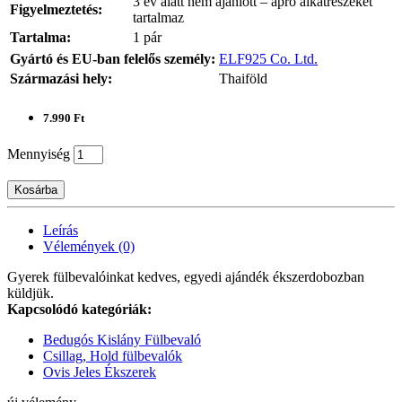
3 év alatt nem ajánlott – apró alkatrészeket
Figyelmeztetés:
tartalmaz
Tartalma:
1 pár
Gyártó és EU-ban felelős személy:
ELF925 Co. Ltd.
Származási hely:
Thaiföld
7.990 Ft
Mennyiség
Kosárba
Leírás
Vélemények (0)
Gyerek fülbevalóinkat kedves, egyedi ajándék ékszerdobozban
küldjük.
Kapcsolódó kategóriák:
Bedugós Kislány Fülbevaló
Csillag, Hold fülbevalók
Ovis Jeles Ékszerek