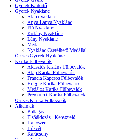
Gyerek Karkötő
Gyerek Nyaklánc
Alap nyaklánc
Anya-Lánya Nyaklánc
Fiú Nyaklánc
Kislány Nyaklánc
Lány Nyaklánc
Medál
Nyaklánc Cserélhető Medállal
Összes Gyerek Nyaklánc
Karika Fülbevalók
Akasztós Kislány Fülbevalók
Alap Karika Fülbevalók
Francia Kapcsos Fülbevalók
Huggie Karika Fülbevalók
Medálos Karika Fülbevalók
Prémium+ Karika Fülbevalók
Összes Karika Fülbevalók
Alkalmak
Ballagás
Elsőáldozás - Keresztelő
Halloween
Húsvét
Karácsony