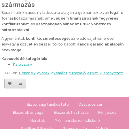
származás
Beszállítóink írásos nyilatkozata alapján a gyémántok olyan
legális
forrásból
származnak, amelyek
nem finanszíroznak fegyveres
konfliktusokat
, és
összhangban állnak az ENSZ vonatkozó
határozataival
.
A gyémántok
konfliktusmentességét
az eladó saját ismeretei
és/vagy a közvetlen beszállítóktól kapott
írásos garanciák alapján
szavatolja
.
Kapcsolódó kategóriák:
Karácsony
TAG-ek:
Hópehely
,
gyerek
,
gyémánt
,
fülbevaló
,
ezüst
,
k
,
aranyozott
Biztonsági tájékoztató
Csavaros zár
Ékszerek anyagai
Ékszerek tisztítása
Fémjelzés
Méretek
Prémium ékszer kollekció
Szállítás & Fizetés
Szavatosság
Videók