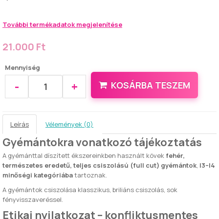
További termékadatok megjelenítése
21.000 Ft
Mennyiség
-
+
KOSÁRBA TESZEM
Leírás
Vélemények (0)
Gyémántokra vonatkozó tájékoztatás
A gyémánttal díszített ékszereinkben használt kövek
fehér,
természetes eredetű, teljes csiszolású (full cut) gyémántok
,
I3–I4
minőségi kategóriába
tartoznak.
A gyémántok csiszolása klasszikus, briliáns csiszolás, sok
fényvisszaveréssel.
Etikai nyilatkozat – konfliktusmentes