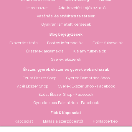
Impresszum
Adatkezelési tájékoztató
Vásárlási és szállítási feltételek
Gyakran Ismételt Kérdések
Blog bejegyzések
Ékszertisztítás
Fontos információk
Ezüst fülbevalók
Ékszerek alkalmakra
Kislány fülbevalók
Gyerek ékszerek
Ékszer, gyerek ékszer és gyerek webáruházak
Ezüst Ékszer Shop
Gyerek Falmatrica Shop
Acél Ékszer Shop
Gyerek Ékszer Shop - Facebook
Ezüst Ékszer Shop - Facebook
Gyerekszoba Falmatrica - Facebook
Fiók & Kapcsolat
Kapcsolat
Elállás a szerződéstől
Honlaptérkép
Fiók
Rendelés követés
Kívánságlista
Hírlevél