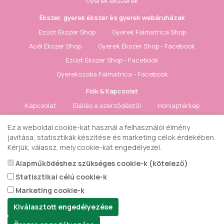
Gyerek ékszerek
Ékszer, gyerek ékszer és gyerek webáruházak
Ezüst Ékszer Shop
Gyerek Falmatrica Shop
Acél Ékszer Shop
Gyerek Ékszer Shop - Facebook
Ezüst Ékszer Shop - Facebook
Gyerekszoba Falmatrica - Facebook
Fiók & Kapcsolat
Kapcsolat
Elállás a szerződéstől
Honlaptérkép
Fiók
Rendelés követés
Kívánságlista
Hírlevél
Ez a weboldal cookie-kat használ a felhasználói élmény
javítása, statisztikák készítése és marketing célok érdekében.
Gyerek ékszer Shop © 2018 - ezüst gyerek ékszerek
Kérjük, válassz, mely cookie-kat engedélyezel.
Alapműködéshez szükséges cookie-k (kötelező)
Statisztikai célú cookie-k
Marketing cookie-k
Kiválasztott engedélyezése