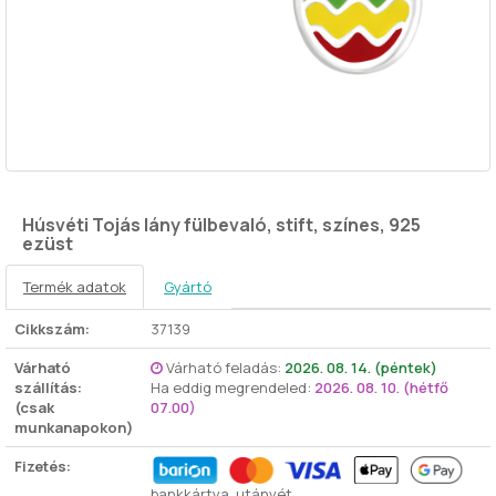
Húsvéti Tojás lány fülbevaló, stift, színes, 925
ezüst
Termék adatok
Gyártó
Cikkszám:
37139
Várható
Várható feladás:
2026. 08. 14. (péntek)
szállítás:
Ha eddig megrendeled:
2026. 08. 10. (hétfő
(csak
07.00)
munkanapokon)
Fizetés:
bankkártya, utánvét