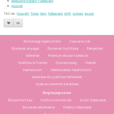
Bedugós Kislány Fülbevaló
Húsvét
TAG-ek:
Húsvéti
,
Tojás
,
lány
,
fülbevaló
,
stift
,
színes
,
ezüst
Biztonsági tájékoztató
Csavaros zár
Ékszerek anyagai
Ékszerek tisztítása
Fémjelzés
Méretek
Prémium ékszer kollekció
Szállítás & Fizetés
Szavatosság
Videók
Impresszum
Adatkezelési tájékoztató
Vásárlási és szállítási feltételek
Gyakran Ismételt Kérdések
Blog bejegyzések
Ékszertisztítás
Fontos információk
Ezüst fülbevalók
Ékszerek alkalmakra
Kislány fülbevalók