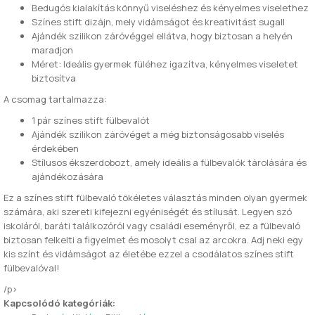
Bedugós kialakítás könnyű viseléshez és kényelmes viselethez
Színes stift dizájn, mely vidámságot és kreativitást sugall
Ajándék szilikon záróvéggel ellátva, hogy biztosan a helyén
maradjon
Méret: Ideális gyermek füléhez igazítva, kényelmes viseletet
biztosítva
A csomag tartalmazza:
1 pár színes stift fülbevalót
Ajándék szilikon záróvéget a még biztonságosabb viselés
érdekében
Stílusos ékszerdobozt, amely ideális a fülbevalók tárolására és
ajándékozására
Ez a színes stift fülbevaló tökéletes választás minden olyan gyermek
számára, aki szereti kifejezni egyéniségét és stílusát. Legyen szó
iskoláról, baráti találkozóról vagy családi eseményről, ez a fülbevaló
biztosan felkelti a figyelmet és mosolyt csal az arcokra. Adj neki egy
kis színt és vidámságot az életébe ezzel a csodálatos színes stift
fülbevalóval!
/p>
Kapcsolódó kategóriák: