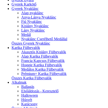
Gyerek Karkötő
Gyerek Nyaklánc
Alap nyaklánc
Anya-Lánya Nyaklánc
Fiú Nyaklánc
Kislány Nyaklánc
Lány Nyaklánc
Medál
Nyaklánc Cserélhető Medállal
Összes Gyerek Nyaklánc
Karika Fülbevalók
Akasztós Kislány Fülbevalók
Alap Karika Fülbevalók
Francia Kapcsos Fülbevalók
Huggie Karika Fülbevalók
Medálos Karika Fülbevalók
Prémium+ Karika Fülbevalók
Összes Karika Fülbevalók
Alkalmak
Ballagás
Elsőáldozás - Keresztelő
Halloween
Húsvét
Karácsony