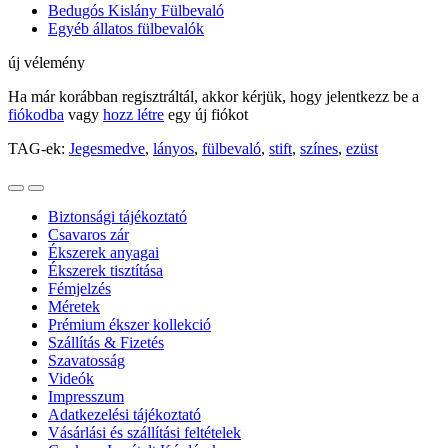
Bedugós Kislány Fülbevaló
Egyéb állatos fülbevalók
új vélemény
Ha már korábban regisztráltál, akkor kérjük, hogy jelentkezz be a
fiókodba
vagy
hozz létre
egy új fiókot
TAG-ek:
Jegesmedve
,
lányos
,
fülbevaló
,
stift
,
színes
,
ezüst
Biztonsági tájékoztató
Csavaros zár
Ékszerek anyagai
Ékszerek tisztítása
Fémjelzés
Méretek
Prémium ékszer kollekció
Szállítás & Fizetés
Szavatosság
Videók
Impresszum
Adatkezelési tájékoztató
Vásárlási és szállítási feltételek