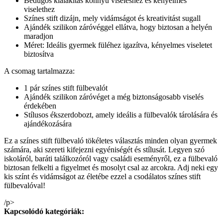
Bedugós kialakítás könnyű viseléshez és kényelmes
viselethez
Színes stift dizájn, mely vidámságot és kreativitást sugall
Ajándék szilikon záróvéggel ellátva, hogy biztosan a helyén
maradjon
Méret: Ideális gyermek füléhez igazítva, kényelmes viseletet
biztosítva
A csomag tartalmazza:
1 pár színes stift fülbevalót
Ajándék szilikon záróvéget a még biztonságosabb viselés
érdekében
Stílusos ékszerdobozt, amely ideális a fülbevalók tárolására és
ajándékozására
Ez a színes stift fülbevaló tökéletes választás minden olyan gyermek
számára, aki szereti kifejezni egyéniségét és stílusát. Legyen szó
iskoláról, baráti találkozóról vagy családi eseményről, ez a fülbevaló
biztosan felkelti a figyelmet és mosolyt csal az arcokra. Adj neki egy
kis színt és vidámságot az életébe ezzel a csodálatos színes stift
fülbevalóval!
/p>
Kapcsolódó kategóriák: