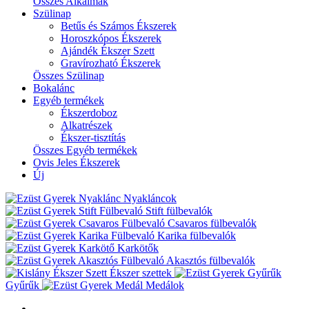
Összes Alkalmak
Szülinap
Betűs és Számos Ékszerek
Horoszkópos Ékszerek
Ajándék Ékszer Szett
Gravírozható Ékszerek
Összes Szülinap
Bokalánc
Egyéb termékek
Ékszerdoboz
Alkatrészek
Ékszer-tisztítás
Összes Egyéb termékek
Ovis Jeles Ékszerek
Új
Nyakláncok
Stift fülbevalók
Csavaros fülbevalók
Karika fülbevalók
Karkötők
Akasztós fülbevalók
Ékszer szettek
Gyűrűk
Medálok