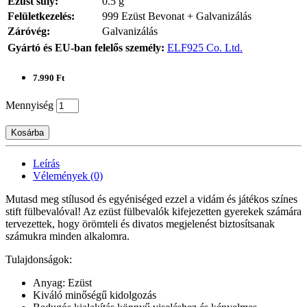
Ezüst súly:
0.5 g
Felületkezelés:
999 Ezüst Bevonat + Galvanizálás
Záróvég:
Galvanizálás
Gyártó és EU-ban felelős személy:
ELF925 Co. Ltd.
7.990 Ft
Mennyiség
Kosárba
Leírás
Vélemények (0)
Mutasd meg stílusod és egyéniséged ezzel a vidám és játékos színes
stift fülbevalóval! Az ezüst fülbevalók kifejezetten gyerekek számára
tervezettek, hogy örömteli és divatos megjelenést biztosítsanak
számukra minden alkalomra.
Tulajdonságok:
Anyag: Ezüst
Kiváló minőségű kidolgozás