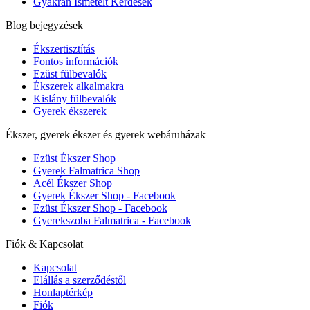
Gyakran Ismételt Kérdések
Blog bejegyzések
Ékszertisztítás
Fontos információk
Ezüst fülbevalók
Ékszerek alkalmakra
Kislány fülbevalók
Gyerek ékszerek
Ékszer, gyerek ékszer és gyerek webáruházak
Ezüst Ékszer Shop
Gyerek Falmatrica Shop
Acél Ékszer Shop
Gyerek Ékszer Shop - Facebook
Ezüst Ékszer Shop - Facebook
Gyerekszoba Falmatrica - Facebook
Fiók & Kapcsolat
Kapcsolat
Elállás a szerződéstől
Honlaptérkép
Fiók