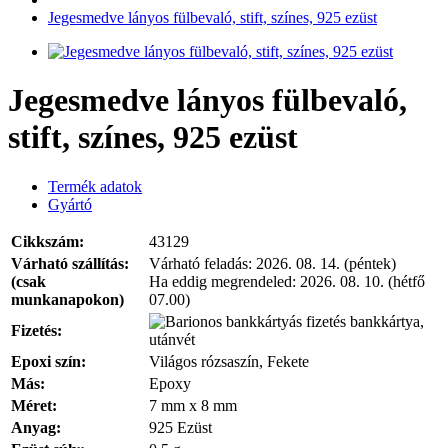
Jegesmedve lányos fülbevaló, stift, színes, 925 ezüst
Jegesmedve lányos fülbevaló,
stift, színes, 925 ezüst
Termék adatok
Gyártó
Cikkszám:
43129
Várható szállítás:
Várható feladás:
2026. 08. 14. (péntek)
(csak
Ha eddig megrendeled:
2026. 08. 10. (hétfő
munkanapokon)
07.00)
bankkártya,
Fizetés:
utánvét
Epoxi szín:
Világos rózsaszín, Fekete
Más:
Epoxy
Méret:
7 mm x 8 mm
Anyag:
925 Ezüst