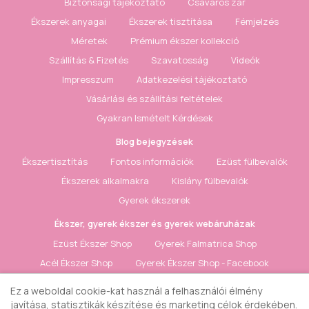
Biztonsági tájékoztató
Csavaros zár
Ékszerek anyagai
Ékszerek tisztítása
Fémjelzés
Méretek
Prémium ékszer kollekció
Szállítás & Fizetés
Szavatosság
Videók
Impresszum
Adatkezelési tájékoztató
Vásárlási és szállítási feltételek
Gyakran Ismételt Kérdések
Blog bejegyzések
Ékszertisztítás
Fontos információk
Ezüst fülbevalók
Ékszerek alkalmakra
Kislány fülbevalók
Gyerek ékszerek
Ékszer, gyerek ékszer és gyerek webáruházak
Ezüst Ékszer Shop
Gyerek Falmatrica Shop
Acél Ékszer Shop
Gyerek Ékszer Shop - Facebook
Ezüst Ékszer Shop - Facebook
Ez a weboldal cookie-kat használ a felhasználói élmény
Gyerekszoba Falmatrica - Facebook
javítása, statisztikák készítése és marketing célok érdekében.