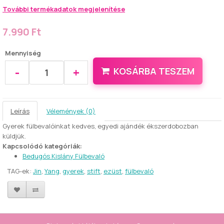
További termékadatok megjelenítése
7.990 Ft
Mennyiség
-
+
KOSÁRBA TESZEM
Leírás
Vélemények (0)
Gyerek fülbevalóinkat kedves, egyedi ajándék ékszerdobozban
küldjük.
Kapcsolódó kategóriák:
Bedugós Kislány Fülbevaló
TAG-ek:
Jin
,
Yang
,
gyerek
,
stift
,
ezüst
,
fülbevaló