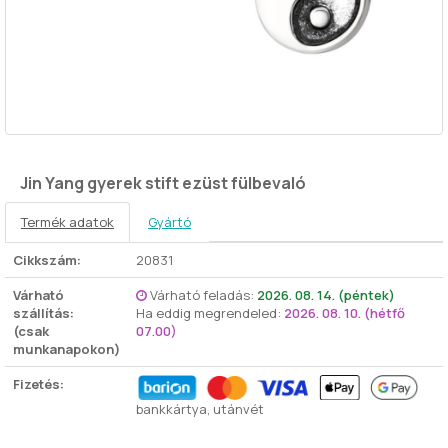
Jin Yang gyerek stift ezüst fülbevaló
Termék adatok
Gyártó
Cikkszám:
20831
Várható
Várható feladás:
2026. 08. 14. (péntek)
szállítás:
Ha eddig megrendeled:
2026. 08. 10. (hétfő
(csak
07.00)
munkanapokon)
Fizetés:
bankkártya, utánvét