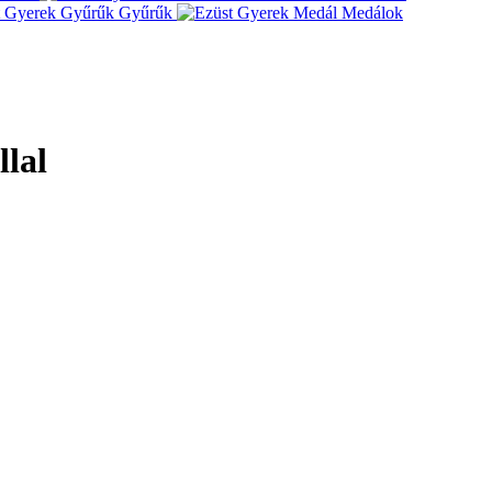
Gyűrűk
Medálok
llal