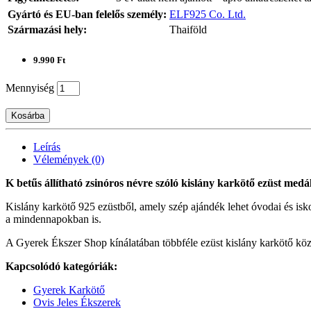
Gyártó és EU-ban felelős személy:
ELF925 Co. Ltd.
Származási hely:
Thaiföld
9.990 Ft
Mennyiség
Kosárba
Leírás
Vélemények (0)
K betűs állítható zsinóros névre szóló kislány karkötő ezüst medál
Kislány karkötő 925 ezüstből, amely szép ajándék lehet óvodai és isk
a mindennapokban is.
A Gyerek Ékszer Shop kínálatában többféle ezüst kislány karkötő köz
Kapcsolódó kategóriák:
Gyerek Karkötő
Ovis Jeles Ékszerek