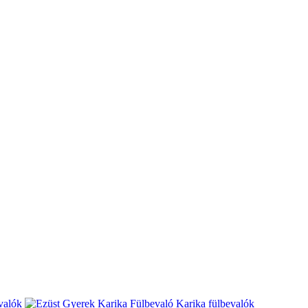
valók
Karika fülbevalók