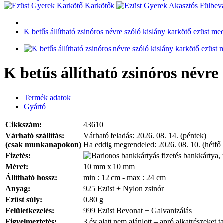
Karkötők
K betűs állítható zsinóros névre szóló kislány karkötő ezüst med
K betűs állítható zsinóros névre
Termék adatok
Gyártó
Cikkszám:
43610
Várható szállítás:
Várható feladás:
2026. 08. 14. (péntek)
(csak munkanapokon)
Ha eddig megrendeled:
2026. 08. 10. (hétfő
Fizetés:
bankkártya, 
Méret:
10 mm x 10 mm
Állítható hossz:
min : 12 cm - max : 24 cm
Anyag:
925 Ezüst + Nylon zsinór
Ezüst súly:
0.80 g
Felületkezelés:
999 Ezüst Bevonat + Galvanizálás
Figyelmeztetés:
3 év alatt nem ajánlott – apró alkatrészeket t