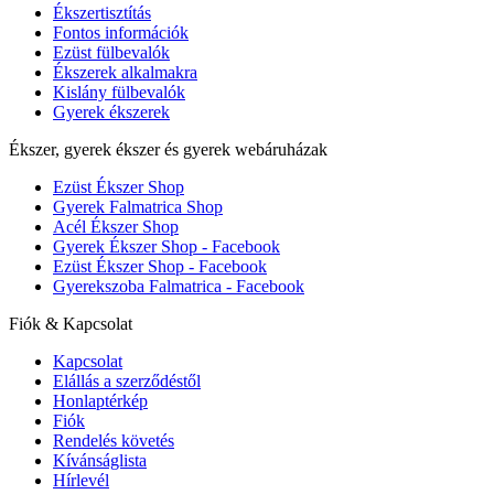
Ékszertisztítás
Fontos információk
Ezüst fülbevalók
Ékszerek alkalmakra
Kislány fülbevalók
Gyerek ékszerek
Ékszer, gyerek ékszer és gyerek webáruházak
Ezüst Ékszer Shop
Gyerek Falmatrica Shop
Acél Ékszer Shop
Gyerek Ékszer Shop - Facebook
Ezüst Ékszer Shop - Facebook
Gyerekszoba Falmatrica - Facebook
Fiók & Kapcsolat
Kapcsolat
Elállás a szerződéstől
Honlaptérkép
Fiók
Rendelés követés
Kívánságlista
Hírlevél