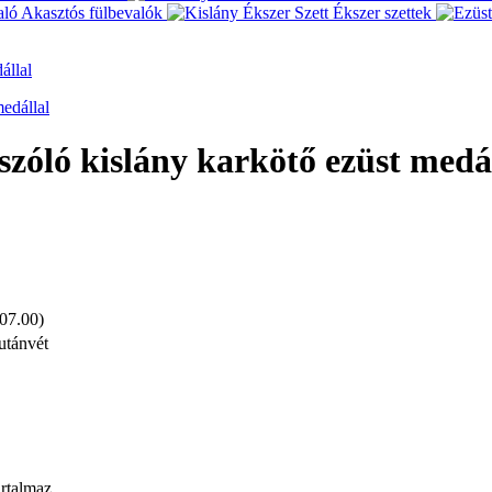
Akasztós fülbevalók
Ékszer szettek
állal
 szóló kislány karkötő ezüst medá
 07.00)
utánvét
artalmaz