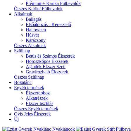
Prémium+ Karika Fülbevalók
Összes Karika Fülbevalók
Alkalmak
Ballagás
Elsőáldozás - Keresztelő
Halloween
Húsvét
Karácsony
Összes Alkalmak
Szülinap
Betűs és Számos Ékszerek
Horoszkópos Ékszerek
Ajándék Ékszer Szett
Gravírozható Ékszerek
Összes Szülinap
Bokalánc
Egyéb termékek
Ékszerdoboz
Alkatrészek
Ékszer-tisztítás
Összes Egyéb termékek
Ovis Jeles Ékszerek
Új
Nyakláncok