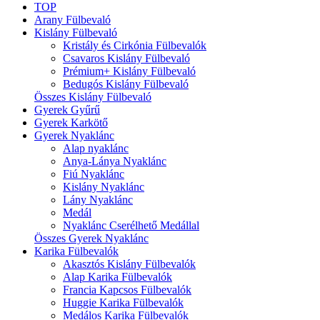
TOP
Arany Fülbevaló
Kislány Fülbevaló
Kristály és Cirkónia Fülbevalók
Csavaros Kislány Fülbevaló
Prémium+ Kislány Fülbevaló
Bedugós Kislány Fülbevaló
Összes Kislány Fülbevaló
Gyerek Gyűrű
Gyerek Karkötő
Gyerek Nyaklánc
Alap nyaklánc
Anya-Lánya Nyaklánc
Fiú Nyaklánc
Kislány Nyaklánc
Lány Nyaklánc
Medál
Nyaklánc Cserélhető Medállal
Összes Gyerek Nyaklánc
Karika Fülbevalók
Akasztós Kislány Fülbevalók
Alap Karika Fülbevalók
Francia Kapcsos Fülbevalók
Huggie Karika Fülbevalók
Medálos Karika Fülbevalók