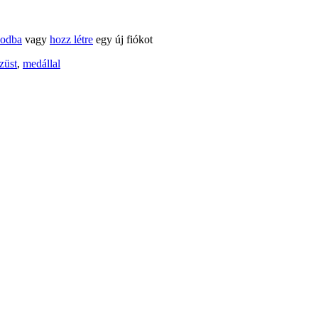
kodba
vagy
hozz létre
egy új fiókot
züst
,
medállal