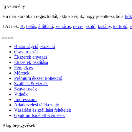
új vélemény
Ha már korábban regisztráltál, akkor kérjük, hogy jelentkezz be a
fió
TAG-ek:
K
,
betűs
,
állítható
,
zsinóros
,
névre
,
szóló
,
kislány
,
karkötő
,
e
Biztonsági tájékoztató
Csavaros zár
Ékszerek anyagai
Ékszerek tisztítása
Fémjelzés
Méretek
Prémium ékszer kollekció
Szállítás & Fizetés
Szavatosság
Videók
Impresszum
Adatkezelési tájékoztató
Vásárlási és szállítási feltételek
Gyakran Ismételt Kérdések
Blog bejegyzések