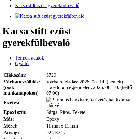
Kacsa stift ezüst gyerekfülbevaló
Kacsa stift ezüst
gyerekfülbevaló
Termék adatok
Gyártó
Cikkszám:
3729
Várható szállítás:
Várható feladás:
2026. 08. 14. (péntek)
(csak
Ha eddig megrendeled:
2026. 08. 10. (hétfő
munkanapokon)
07.00)
bankkártya,
Fizetés:
utánvét
Epoxi szín:
Sárga, Piros, Fekete
Más:
Epoxy
Méret:
11 mm x 11 mm
Anyag:
925 Ezüst