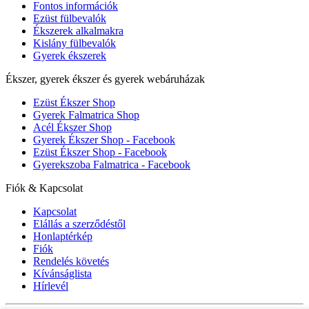
Fontos információk
Ezüst fülbevalók
Ékszerek alkalmakra
Kislány fülbevalók
Gyerek ékszerek
Ékszer, gyerek ékszer és gyerek webáruházak
Ezüst Ékszer Shop
Gyerek Falmatrica Shop
Acél Ékszer Shop
Gyerek Ékszer Shop - Facebook
Ezüst Ékszer Shop - Facebook
Gyerekszoba Falmatrica - Facebook
Fiók & Kapcsolat
Kapcsolat
Elállás a szerződéstől
Honlaptérkép
Fiók
Rendelés követés
Kívánságlista
Hírlevél