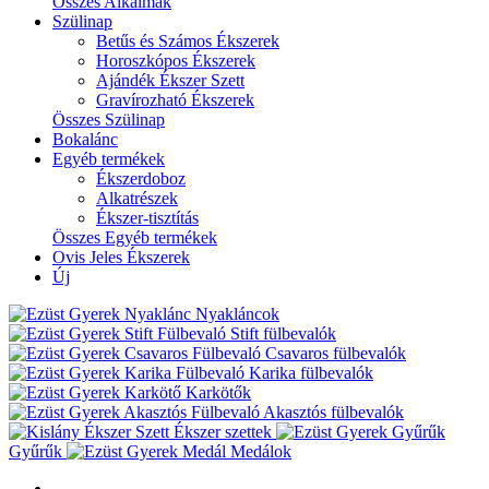
Összes Alkalmak
Szülinap
Betűs és Számos Ékszerek
Horoszkópos Ékszerek
Ajándék Ékszer Szett
Gravírozható Ékszerek
Összes Szülinap
Bokalánc
Egyéb termékek
Ékszerdoboz
Alkatrészek
Ékszer-tisztítás
Összes Egyéb termékek
Ovis Jeles Ékszerek
Új
Nyakláncok
Stift fülbevalók
Csavaros fülbevalók
Karika fülbevalók
Karkötők
Akasztós fülbevalók
Ékszer szettek
Gyűrűk
Medálok