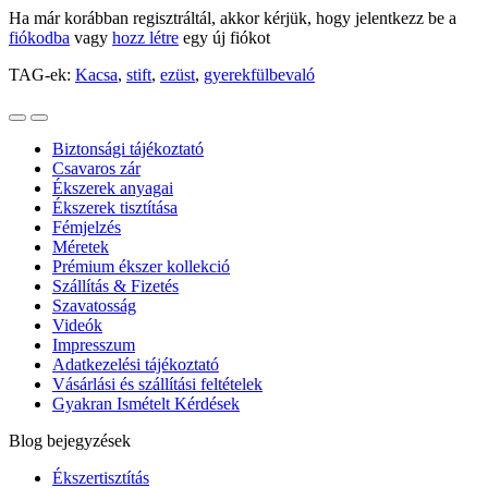
Ha már korábban regisztráltál, akkor kérjük, hogy jelentkezz be a
fiókodba
vagy
hozz létre
egy új fiókot
TAG-ek:
Kacsa
,
stift
,
ezüst
,
gyerekfülbevaló
Biztonsági tájékoztató
Csavaros zár
Ékszerek anyagai
Ékszerek tisztítása
Fémjelzés
Méretek
Prémium ékszer kollekció
Szállítás & Fizetés
Szavatosság
Videók
Impresszum
Adatkezelési tájékoztató
Vásárlási és szállítási feltételek
Gyakran Ismételt Kérdések
Blog bejegyzések
Ékszertisztítás