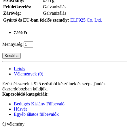
Ezüst súly:
0.65 g
Felületkezelés:
Galvanizálás
Záróvég:
Galvanizálás
Gyártó és EU-ban felelős személy:
ELF925 Co. Ltd.
7.990 Ft
Mennyiség
Kosárba
Leírás
Vélemények (0)
Ezüst ékszereink 925 ezüstből készülnek és szép ajándék
ékszerdobozban küldjük.
Kapcsolódó kategóriák:
Bedugós Kislány Fülbevaló
Húsvét
Egyéb állatos fülbevalók
új vélemény