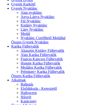
Gyerek Karkötő
Gyerek Nyaklánc
Alap nyaklánc
Anya-Lánya Nyaklánc
Fiú Nyaklánc
Kislány Nyaklánc
Lány Nyaklánc
Medál
Nyaklánc Cserélhető Medállal
Összes Gyerek Nyaklánc
Karika Fülbevalók
Akasztós Kislány Fülbevalók
Alap Karika Fülbevalók
Francia Kapcsos Fülbevalók
Huggie Karika Fülbevalók
Medálos Karika Fülbevalók
Prémium+ Karika Fülbevalók
Összes Karika Fülbevalók
Alkalmak
Ballagás
Elsőáldozás - Keresztelő
Halloween
Húsvét
Karácsony