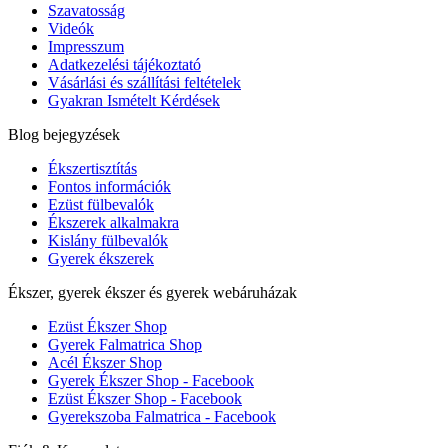
Szavatosság
Videók
Impresszum
Adatkezelési tájékoztató
Vásárlási és szállítási feltételek
Gyakran Ismételt Kérdések
Blog bejegyzések
Ékszertisztítás
Fontos információk
Ezüst fülbevalók
Ékszerek alkalmakra
Kislány fülbevalók
Gyerek ékszerek
Ékszer, gyerek ékszer és gyerek webáruházak
Ezüst Ékszer Shop
Gyerek Falmatrica Shop
Acél Ékszer Shop
Gyerek Ékszer Shop - Facebook
Ezüst Ékszer Shop - Facebook
Gyerekszoba Falmatrica - Facebook