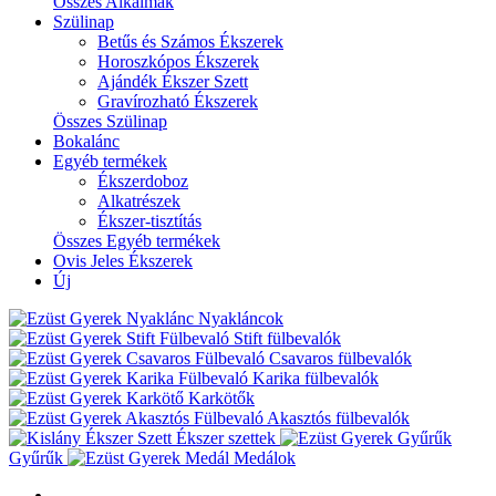
Összes Alkalmak
Szülinap
Betűs és Számos Ékszerek
Horoszkópos Ékszerek
Ajándék Ékszer Szett
Gravírozható Ékszerek
Összes Szülinap
Bokalánc
Egyéb termékek
Ékszerdoboz
Alkatrészek
Ékszer-tisztítás
Összes Egyéb termékek
Ovis Jeles Ékszerek
Új
Nyakláncok
Stift fülbevalók
Csavaros fülbevalók
Karika fülbevalók
Karkötők
Akasztós fülbevalók
Ékszer szettek
Gyűrűk
Medálok