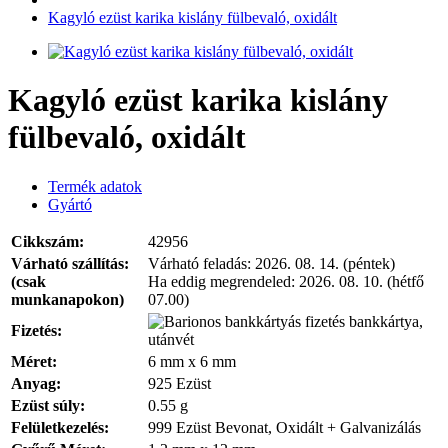
Kagyló ezüst karika kislány fülbevaló, oxidált
Kagyló ezüst karika kislány
fülbevaló, oxidált
Termék adatok
Gyártó
Cikkszám:
42956
Várható szállítás:
Várható feladás:
2026. 08. 14. (péntek)
(csak
Ha eddig megrendeled:
2026. 08. 10. (hétfő
munkanapokon)
07.00)
bankkártya,
Fizetés:
utánvét
Méret:
6 mm x 6 mm
Anyag:
925 Ezüst
Ezüst súly:
0.55 g
Felületkezelés:
999 Ezüst Bevonat, Oxidált + Galvanizálás