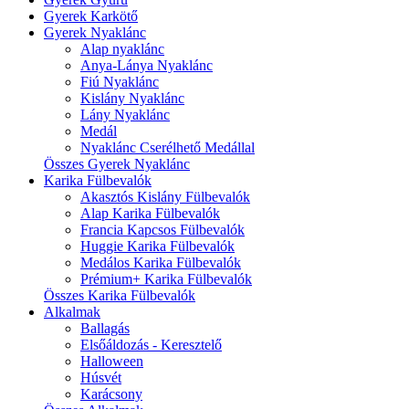
Gyerek Karkötő
Gyerek Nyaklánc
Alap nyaklánc
Anya-Lánya Nyaklánc
Fiú Nyaklánc
Kislány Nyaklánc
Lány Nyaklánc
Medál
Nyaklánc Cserélhető Medállal
Összes Gyerek Nyaklánc
Karika Fülbevalók
Akasztós Kislány Fülbevalók
Alap Karika Fülbevalók
Francia Kapcsos Fülbevalók
Huggie Karika Fülbevalók
Medálos Karika Fülbevalók
Prémium+ Karika Fülbevalók
Összes Karika Fülbevalók
Alkalmak
Ballagás
Elsőáldozás - Keresztelő
Halloween
Húsvét
Karácsony