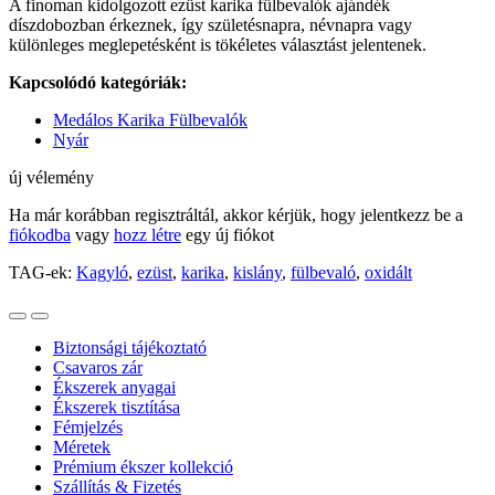
A finoman kidolgozott ezüst karika fülbevalók ajándék
díszdobozban érkeznek, így születésnapra, névnapra vagy
különleges meglepetésként is tökéletes választást jelentenek.
Kapcsolódó kategóriák:
Medálos Karika Fülbevalók
Nyár
új vélemény
Ha már korábban regisztráltál, akkor kérjük, hogy jelentkezz be a
fiókodba
vagy
hozz létre
egy új fiókot
TAG-ek:
Kagyló
,
ezüst
,
karika
,
kislány
,
fülbevaló
,
oxidált
Biztonsági tájékoztató
Csavaros zár
Ékszerek anyagai
Ékszerek tisztítása
Fémjelzés
Méretek
Prémium ékszer kollekció
Szállítás & Fizetés