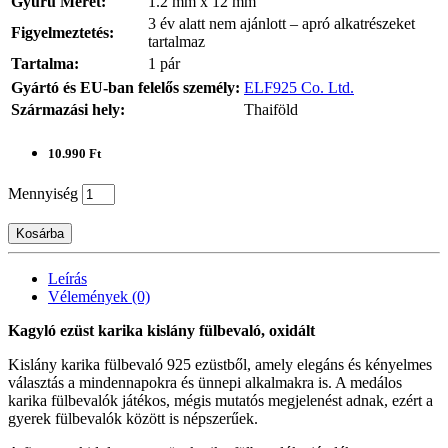
Gyűrű Méret:
1.2 mm x 12 mm
3 év alatt nem ajánlott – apró alkatrészeket
Figyelmeztetés:
tartalmaz
Tartalma:
1 pár
Gyártó és EU-ban felelős személy:
ELF925 Co. Ltd.
Származási hely:
Thaiföld
10.990 Ft
Mennyiség
Kosárba
Leírás
Vélemények (0)
Kagyló ezüst karika kislány fülbevaló, oxidált
Kislány karika fülbevaló 925 ezüstből, amely elegáns és kényelmes
választás a mindennapokra és ünnepi alkalmakra is. A medálos
karika fülbevalók játékos, mégis mutatós megjelenést adnak, ezért a
gyerek fülbevalók között is népszerűek.