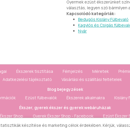
Gyermek ezüst ékszerünket színe
választás, legyen szó bármilyen a
Kapcsolódó kategóriák:
Bedugós Kislány Fülbevaló
Kagylós és Csigás fülbeval
Nyár
agai
Ékszerek tisztítása
Fémjelzés
Méretek
Prémi
Adatkezelési tájékoztató
Vásárlási és szállítási feltételek
Blog bejegyzések
ormációk
Ezüst fülbevalók
Ékszerek alkalmakra
Kislány 
Ékszer, gyerek ékszer és gyerek webáruházak
 Ékszer Shop
Gyerek Ékszer Shop - Facebook
Ezüst Ékszer 
 statisztikák készítése és marketing célok érdekében. Kérjük, válas
Fiók & Kapcsolat