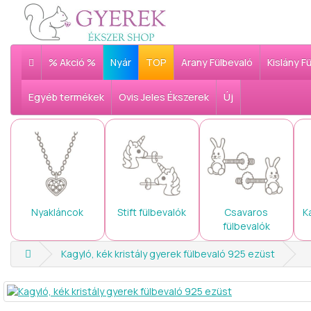
% Akció %
Nyár
TOP
Arany Fülbevaló
Kislány F
Egyéb termékek
Ovis Jeles Ékszerek
Új
Nyakláncok
Stift fülbevalók
Csavaros
K
fülbevalók
Kagyló, kék kristály gyerek fülbevaló 925 ezüst