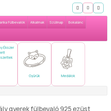
arika Fülbevalók
Alkalmak
Szülinap
Bokalánc
 szettek
Gyűrűk
Medálok
tály gyerek fülbevaló 925 ezüst