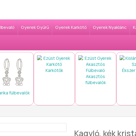
ülbevaló
Gyerek Gyűrű
Gyerek Karkötő
Gyerek Nyaklánc
K
Karkötők
Ékszer
Akasztós
fülbevalók
arika fülbevalók
Kagyló, kék kris