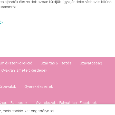
s ajándék ékszerdobozban küldjük, így ajándékozáshoz is kitűnő
lkalomról.
ók
um ékszer kollekció
Szállítás & Fizetés
Szavatosság
Gyakran Ismételt Kérdések
fülbevalók
Gyerek ékszerek
Shop - Facebook
Gyerekszoba Falmatrica - Facebook
sz, mely cookie-kat engedélyezel.