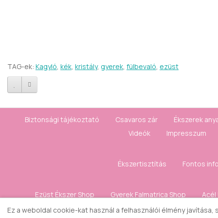
TAG-ek:
Kagyló
,
kék
,
kristály
,
gyerek
,
fülbevaló
,
ezüst
Biztonsági tájékoztató
Csavaros zár
Ékszerek any
Videók
Impresszum
Ékszertisztítás
Fontos inf
Ezüst Ékszer Shop
Gyerek Falmatrica Shop
Acél
Ez a weboldal cookie-kat használ a felhasználói élmény javítása,