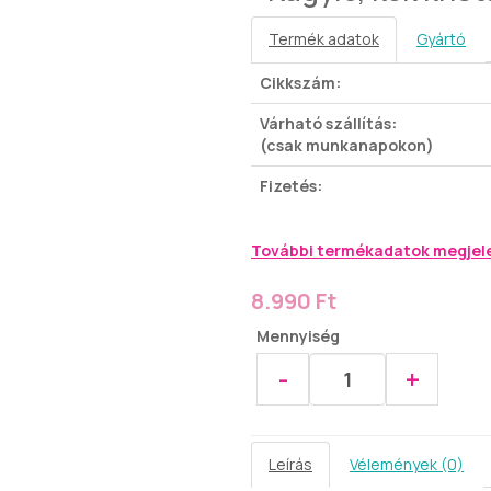
Termék adatok
Gyártó
Cikkszám:
Várható szállítás:
(csak munkanapokon)
Fizetés:
További termékadatok megjel
8.990 Ft
Mennyiség
-
+
Leírás
Vélemények (0)