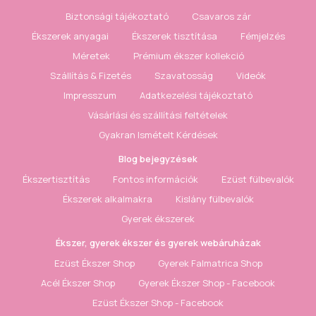
Biztonsági tájékoztató
Csavaros zár
Ékszerek anyagai
Ékszerek tisztítása
Fémjelzés
Méretek
Prémium ékszer kollekció
Szállítás & Fizetés
Szavatosság
Videók
Impresszum
Adatkezelési tájékoztató
Vásárlási és szállítási feltételek
Gyakran Ismételt Kérdések
Blog bejegyzések
Ékszertisztítás
Fontos információk
Ezüst fülbevalók
Ékszerek alkalmakra
Kislány fülbevalók
Gyerek ékszerek
Ékszer, gyerek ékszer és gyerek webáruházak
Ezüst Ékszer Shop
Gyerek Falmatrica Shop
Acél Ékszer Shop
Gyerek Ékszer Shop - Facebook
Ezüst Ékszer Shop - Facebook