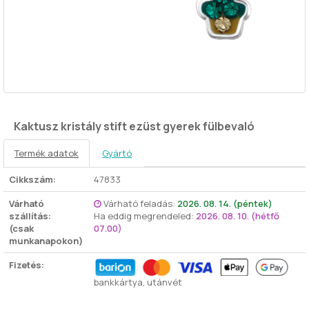
Kaktusz kristály stift ezüst gyerek fülbevaló
Termék adatok
Gyártó
Cikkszám:
47833
Várható
Várható feladás:
2026. 08. 14. (péntek)
szállítás:
Ha eddig megrendeled:
2026. 08. 10. (hétfő
(csak
07.00)
munkanapokon)
Fizetés:
bankkártya, utánvét