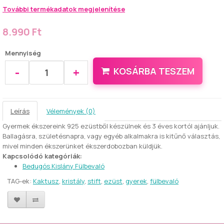
További termékadatok megjelenítése
8.990 Ft
Mennyiség
-
+
KOSÁRBA TESZEM
Leírás
Vélemények (0)
Gyermek ékszereink 925 ezüstből készülnek és 3 éves kortól ajánljuk.
Ballagásra, születésnapra, vagy egyéb alkalmakra is kitűnő választás,
mivel minden ékszerünket ékszerdobozban küldjük.
Kapcsolódó kategóriák:
Bedugós Kislány Fülbevaló
TAG-ek:
Kaktusz
,
kristály
,
stift
,
ezüst
,
gyerek
,
fülbevaló