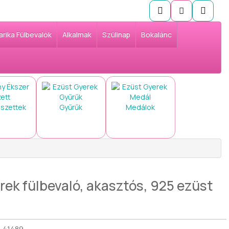
arika Fülbevalók
Alkalmak
Szülinap
Bokalánc
 szettek
Gyűrűk
Medálok
ek fülbevaló, akasztós, 925 ezüst
41489