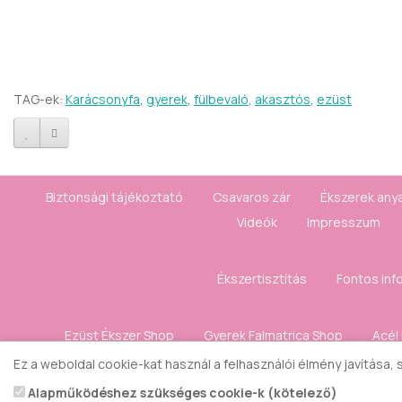
TAG-ek:
Karácsonyfa
,
gyerek
,
fülbevaló
,
akasztós
,
ezüst
Biztonsági tájékoztató
Csavaros zár
Ékszerek any
Videók
Impresszum
Ékszertisztítás
Fontos inf
Ezüst Ékszer Shop
Gyerek Falmatrica Shop
Acél
Ez a weboldal cookie-kat használ a felhasználói élmény javítása,
Kapcsolat
Elállás a 
Alapműködéshez szükséges cookie-k (kötelező)