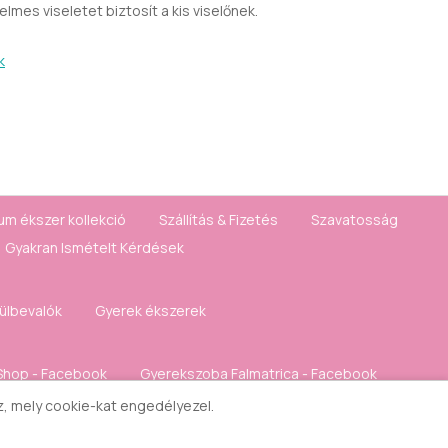
mes viseletet biztosít a kis viselőnek.
k
um ékszer kollekció
Szállítás & Fizetés
Szavatosság
Gyakran Ismételt Kérdések
fülbevalók
Gyerek ékszerek
Shop - Facebook
Gyerekszoba Falmatrica - Facebook
sz, mely cookie-kat engedélyezel.
Kívánságlista
Hírlevél