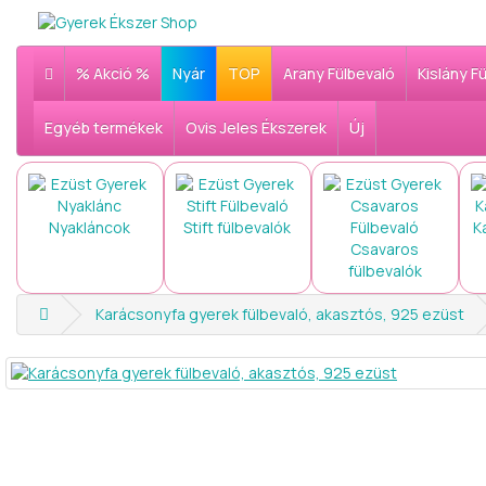
% Akció %
Nyár
TOP
Arany Fülbevaló
Kislány F
Egyéb termékek
Ovis Jeles Ékszerek
Új
Nyakláncok
Stift fülbevalók
K
Csavaros
fülbevalók
Karácsonyfa gyerek fülbevaló, akasztós, 925 ezüst