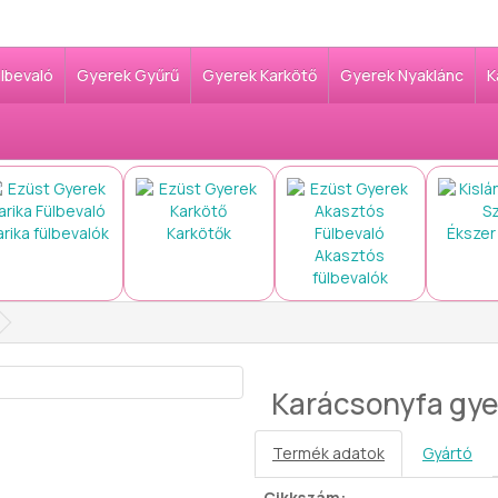
ülbevaló
Gyerek Gyűrű
Gyerek Karkötő
Gyerek Nyaklánc
K
arika fülbevalók
Karkötők
Ékszer
Akasztós
fülbevalók
Karácsonyfa gyer
Termék adatok
Gyártó
Cikkszám: