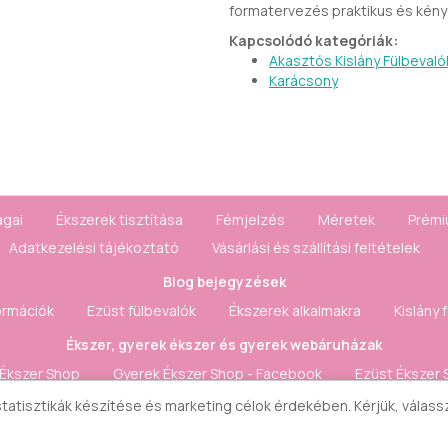
formatervezés praktikus és kényel
Kapcsolódó kategóriák:
Akasztós Kislány Fülbevaló
Karácsony
agai
Ékszerek tisztítása
Fémjelzés
Méretek
Prémi
Adatkezelési tájékoztató
Vásárlási és szállítási feltételek
Blog bejegyzések
ormációk
Ezüst fülbevalók
Ékszerek alkalmakra
Kislány 
Ékszer, gyerek ékszer és gyerek webáruházak
 Ékszer Shop
Gyerek Ékszer Shop - Facebook
Ezüst Ékszer 
 statisztikák készítése és marketing célok érdekében. Kérjük, válas
Fiók & Kapcsolat
szerződéstől
Honlaptérkép
Fiók
Rendelés követés