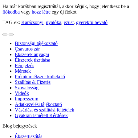
Ha már korábban regisztráltál, akkor kérjük, hogy jelentkezz be a
fiókodba
vagy
hozz létre
egy új fiókot
TAG-ek:
Karácsonyi
,
nyalóka
,
ezüst
,
gyerekfülbevaló
Biztonsági tájékoztató
Csavaros zár
Ékszerek anyagai
Ékszerek tisztítása
Fémjelzés
Méretek
Prémium ékszer kollekció
Szállítás & Fizetés
Szavatosság
Videók
Impresszum
Adatkezelési tájékoztató
Vásárlási és szállítási feltételek
Gyakran Ismételt Kérdések
Blog bejegyzések
Ékszertisztítás