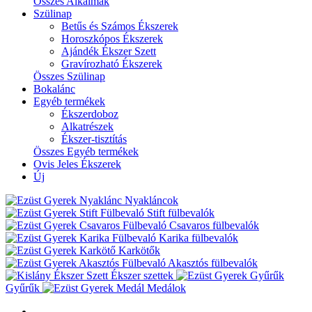
Összes Alkalmak
Szülinap
Betűs és Számos Ékszerek
Horoszkópos Ékszerek
Ajándék Ékszer Szett
Gravírozható Ékszerek
Összes Szülinap
Bokalánc
Egyéb termékek
Ékszerdoboz
Alkatrészek
Ékszer-tisztítás
Összes Egyéb termékek
Ovis Jeles Ékszerek
Új
Nyakláncok
Stift fülbevalók
Csavaros fülbevalók
Karika fülbevalók
Karkötők
Akasztós fülbevalók
Ékszer szettek
Gyűrűk
Medálok