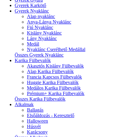
Gyerek Karkötő
Gyerek Nyaklánc
Alap nyaklánc
Anya-Lánya Nyaklánc
Fiú Nyaklánc
Kislány Nyaklánc
Lány Nyaklánc
Medál
Nyaklánc Cserélhető Medállal
Összes Gyerek Nyaklánc
Karika Fülbevalók
Akasztós Kislány Fülbevalók
Alap Karika Fülbevalók
Francia Kapcsos Fülbevalók
Huggie Karika Fülbevalók
Medálos Karika Fülbevalók
Prémium+ Karika Fülbevalók
Összes Karika Fülbevalók
Alkalmak
Ballagás
Elsőáldozás - Keresztelő
Halloween
Húsvét
Karácsony