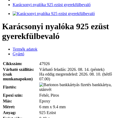
Karácsonyi nyalóka 925 ezüst gyerekfülbevaló
Karácsonyi nyalóka 925 ezüst
gyerekfülbevaló
Termék adatok
Gyártó
Cikkszám:
47926
Várható szállítás:
Várható feladás:
2026. 08. 14. (péntek)
(csak
Ha eddig megrendeled:
2026. 08. 10. (hétfő
munkanapokon)
07.00)
bankkártya,
Fizetés:
utánvét
Epoxi szín:
Fehér, Piros
Más:
Epoxy
Méret:
6 mm x 9.4 mm
Anyag:
925 Ezüst