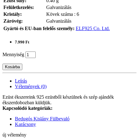
Ezüst súly:
0.40 g
Felületkezelés:
Galvanizálás
Kristály:
Kövek száma : 6
Záróvég:
Galvanizálás
Gyártó és EU-ban felelős személy:
ELF925 Co. Ltd.
7.990 Ft
Mennyiség
Kosárba
Leírás
Vélemények (0)
Ezüst ékszereink 925 ezüstből készülnek és szép ajándék
ékszerdobozban küldjük.
Kapcsolódó kategóriák:
Bedugós Kislány Fülbevaló
Karácsony
új vélemény