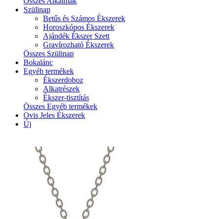
Összes Alkalmak
Szülinap
Betűs és Számos Ékszerek
Horoszkópos Ékszerek
Ajándék Ékszer Szett
Gravírozható Ékszerek
Összes Szülinap
Bokalánc
Egyéb termékek
Ékszerdoboz
Alkatrészek
Ékszer-tisztítás
Összes Egyéb termékek
Ovis Jeles Ékszerek
Új