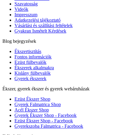
Szavatosság
Videók
Impresszum
Adatkezelési tájékoztató
Vásárlási és szállítási feltételek
Gyakran Ismételt Kérdések
Blog bejegyzések
Ékszertisztítás
Fontos információk
Ezüst fülbevalók
Ékszerek alkalmakra
Kislány fülbevalók
Gyerek ékszerek
Ékszer, gyerek ékszer és gyerek webáruházak
Ezüst Ékszer Shop
Gyerek Falmatrica Shop
Acél Ékszer Shop
Gyerek Ékszer Shop - Facebook
Ezüst Ékszer Shop - Facebook
Gyerekszoba Falmatrica - Facebook