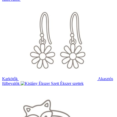
Karkötők
Akasztós
fülbevalók
Ékszer szettek