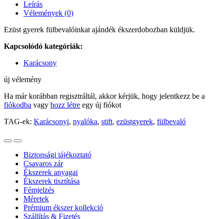
Leírás
Vélemények (0)
Ezüst gyerek fülbevalóinkat ajándék ékszerdobozban küldjük.
Kapcsolódó kategóriák:
Karácsony
új vélemény
Ha már korábban regisztráltál, akkor kérjük, hogy jelentkezz be a
fiókodba
vagy
hozz létre
egy új fiókot
TAG-ek:
Karácsonyi
,
nyalóka
,
stift
,
ezüstgyerek
,
fülbevaló
Biztonsági tájékoztató
Csavaros zár
Ékszerek anyagai
Ékszerek tisztítása
Fémjelzés
Méretek
Prémium ékszer kollekció
Szállítás & Fizetés