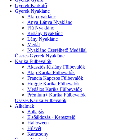
Gyerek Karkötő
Gyerek Nyaklánc
Alap nyaklánc
Anya-Lánya Nyaklánc
Fiú Nyaklánc
Kislány Nyaklánc
Lány Nyaklánc
Medál
Nyaklánc Cserélhető Medállal
Összes Gyerek Nyaklánc
Karika Fülbevalók
Akasztós Kislány Fülbevalók
Alap Karika Fülbevalók
Francia Kapcsos Fülbevalók
Huggie Karika Fülbevalók
Medálos Karika Fülbevalók
Prémium+ Karika Fülbevalók
Összes Karika Fülbevalók
Alkalmak
Ballagás
Elsőáldozás - Keresztelő
Halloween
Húsvét
Karácsony