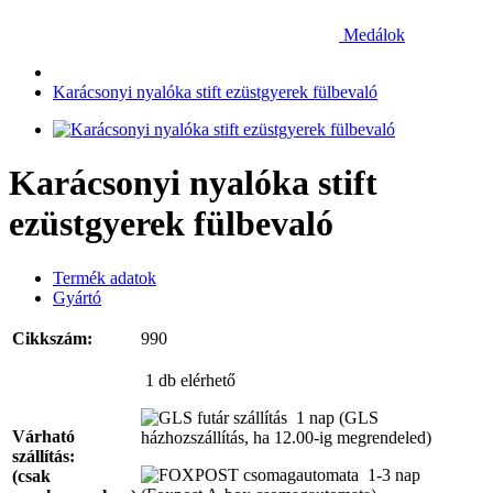
Medálok
Karácsonyi nyalóka stift ezüstgyerek fülbevaló
Karácsonyi nyalóka stift
ezüstgyerek fülbevaló
Termék adatok
Gyártó
Cikkszám:
990
1 db
elérhető
1 nap
(GLS
Várható
házhozszállítás, ha 12.00-ig megrendeled)
szállítás:
1-3 nap
(csak