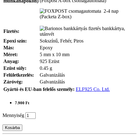
(Foxpost A-box csomagautomata)
munkanapokon)
2-4 nap
(Packeta Z-box)
bankkártya,
Fizetés:
utánvét
Epoxi szín:
Sokszínű, Fehér, Piros
Más:
Epoxy
Méret:
5 mm x 10 mm
Anyag:
925 Ezüst
Ezüst súly:
0.45 g
Felületkezelés:
Galvanizálás
Záróvég:
Galvanizálás
Gyártó és EU-ban felelős személy:
ELF925 Co. Ltd.
7.900 Ft
Mennyiség
Kosárba