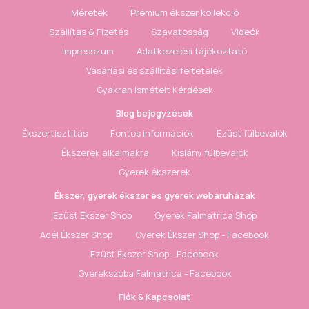
Méretek
Prémium ékszer kollekció
Szállítás & Fizetés
Szavatosság
Videók
Impresszum
Adatkezelési tájékoztató
Vásárlási és szállítási feltételek
Gyakran Ismételt Kérdések
Blog bejegyzések
Ékszertisztítás
Fontos információk
Ezüst fülbevalók
Ékszerek alkalmakra
Kislány fülbevalók
Gyerek ékszerek
Ékszer, gyerek ékszer és gyerek webáruházak
Ezüst Ékszer Shop
Gyerek Falmatrica Shop
Acél Ékszer Shop
Gyerek Ékszer Shop - Facebook
Ezüst Ékszer Shop - Facebook
Gyerekszoba Falmatrica - Facebook
Fiók & Kapcsolat