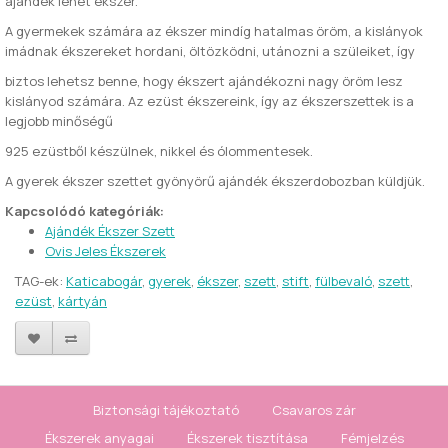
ajándék lehet ékszer.
A gyermekek számára az ékszer mindíg hatalmas öröm, a kislányok
imádnak ékszereket hordani, öltözködni, utánozni a szüleiket, így
biztos lehetsz benne, hogy ékszert ajándékozni nagy öröm lesz
kislányod számára. Az ezüst ékszereink, így az ékszerszettek is a
legjobb minőségű
925 ezüstből készülnek, nikkel és ólommentesek.
A gyerek ékszer szettet gyönyörű ajándék ékszerdobozban küldjük.
Kapcsolódó kategóriák:
Ajándék Ékszer Szett
Ovis Jeles Ékszerek
TAG-ek:
Katicabogár
,
gyerek
,
ékszer
,
szett
,
stift
,
fülbevaló
,
szett
,
ezüst
,
kártyán
Biztonsági tájékoztató
Csavaros zár
Ékszerek anyagai
Ékszerek tisztítása
Fémjelzés