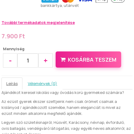
bankkártya, utánvét
További termékadatok megjelenítése
7.900 Ft
Mennyiség
-
+
KOSÁRBA TESZEM
Leírás
Vélemények (0)
Ajándékot keresel iskolás vagy óvodás korú gyermeked számára?
Az ezüst gyerek ékszer szettjeink nem csak örömet csalnak a
kislányod / ajándékozott szemébe, hanem eleganciát is mivel az
ezüst minden alkalomra megfelelő ajándék.
Legyen szó születésnapról, Húsvét, Karácsony, névnap, évforduló,
ovis ballagás, vendégváró látogatás, vagy egyéb neves alkalomról, az