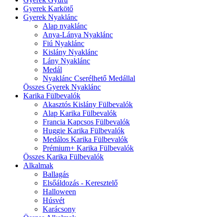
Gyerek Karkötő
Gyerek Nyaklánc
Alap nyaklánc
Anya-Lánya Nyaklánc
Fiú Nyaklánc
Kislány Nyaklánc
Lány Nyaklánc
Medál
Nyaklánc Cserélhető Medállal
Összes Gyerek Nyaklánc
Karika Fülbevalók
Akasztós Kislány Fülbevalók
Alap Karika Fülbevalók
Francia Kapcsos Fülbevalók
Huggie Karika Fülbevalók
Medálos Karika Fülbevalók
Prémium+ Karika Fülbevalók
Összes Karika Fülbevalók
Alkalmak
Ballagás
Elsőáldozás - Keresztelő
Halloween
Húsvét
Karácsony