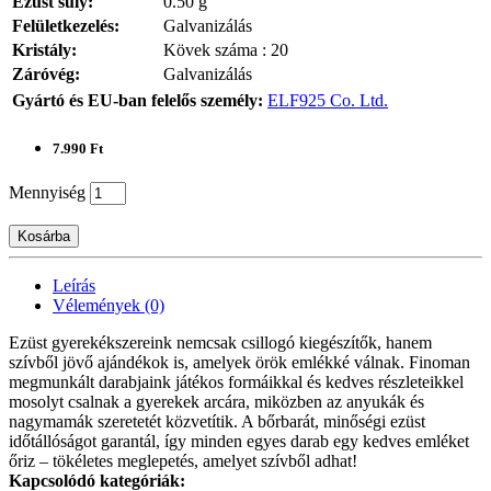
Ezüst súly:
0.50 g
Felületkezelés:
Galvanizálás
Kristály:
Kövek száma : 20
Záróvég:
Galvanizálás
Gyártó és EU-ban felelős személy:
ELF925 Co. Ltd.
7.990 Ft
Mennyiség
Kosárba
Leírás
Vélemények (0)
Ezüst gyerekékszereink nemcsak csillogó kiegészítők, hanem
szívből jövő ajándékok is, amelyek örök emlékké válnak. Finoman
megmunkált darabjaink játékos formáikkal és kedves részleteikkel
mosolyt csalnak a gyerekek arcára, miközben az anyukák és
nagymamák szeretetét közvetítik. A bőrbarát, minőségi ezüst
időtállóságot garantál, így minden egyes darab egy kedves emléket
őriz – tökéletes meglepetés, amelyet szívből adhat!
Kapcsolódó kategóriák: