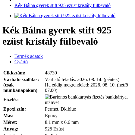
Kék Bálna gyerek stift 925 ezüst kristály fülbevaló
Kék Bálna gyerek stift 925
ezüst kristály fülbevaló
Termék adatok
Gyártó
Cikkszám:
48730
Várható szállítás:
Várható feladás:
2026. 08. 14. (péntek)
(csak
Ha eddig megrendeled:
2026. 08. 10. (hétfő
munkanapokon)
07.00)
bankkártya,
Fizetés:
utánvét
Epoxi szín:
Permet, Dk.blue
Más:
Epoxy
Méret:
8.1 mm x 6.6 mm
Anyag:
925 Ezüst