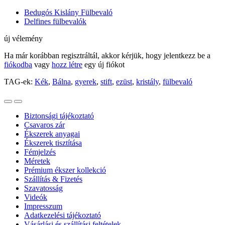
Bedugós Kislány Fülbevaló
Delfines fülbevalók
új vélemény
Ha már korábban regisztráltál, akkor kérjük, hogy jelentkezz be a
fiókodba
vagy
hozz létre
egy új fiókot
TAG-ek:
Kék
,
Bálna
,
gyerek
,
stift
,
ezüst
,
kristály
,
fülbevaló
Biztonsági tájékoztató
Csavaros zár
Ékszerek anyagai
Ékszerek tisztítása
Fémjelzés
Méretek
Prémium ékszer kollekció
Szállítás & Fizetés
Szavatosság
Videók
Impresszum
Adatkezelési tájékoztató
Vásárlási és szállítási feltételek