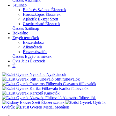
Összes Alkalmak
Szülinap
Betűs és Számos Ékszerek
Horoszkópos Ékszerek
Ajándék Ékszer Szett
Gravírozható Ékszerek
Összes Szülinap
Bokalánc
Egyéb termékek
Ékszerdoboz
Alkatrészek
Ékszer-tisztítás
Összes Egyéb termékek
Ovis Jeles Ékszerek
Új
Nyakláncok
Stift fülbevalók
Csavaros fülbevalók
Karika fülbevalók
Karkötők
Akasztós fülbevalók
Ékszer szettek
Gyűrűk
Medálok