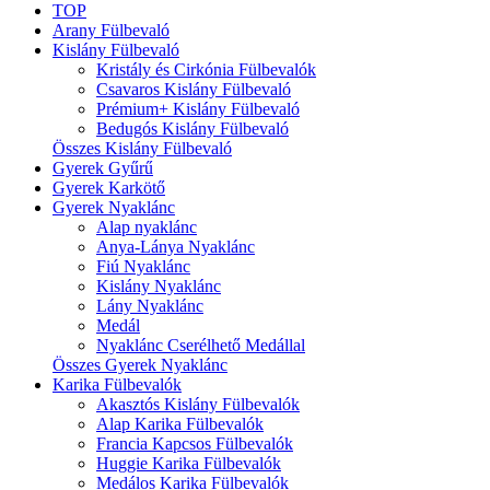
TOP
Arany Fülbevaló
Kislány Fülbevaló
Kristály és Cirkónia Fülbevalók
Csavaros Kislány Fülbevaló
Prémium+ Kislány Fülbevaló
Bedugós Kislány Fülbevaló
Összes Kislány Fülbevaló
Gyerek Gyűrű
Gyerek Karkötő
Gyerek Nyaklánc
Alap nyaklánc
Anya-Lánya Nyaklánc
Fiú Nyaklánc
Kislány Nyaklánc
Lány Nyaklánc
Medál
Nyaklánc Cserélhető Medállal
Összes Gyerek Nyaklánc
Karika Fülbevalók
Akasztós Kislány Fülbevalók
Alap Karika Fülbevalók
Francia Kapcsos Fülbevalók
Huggie Karika Fülbevalók
Medálos Karika Fülbevalók