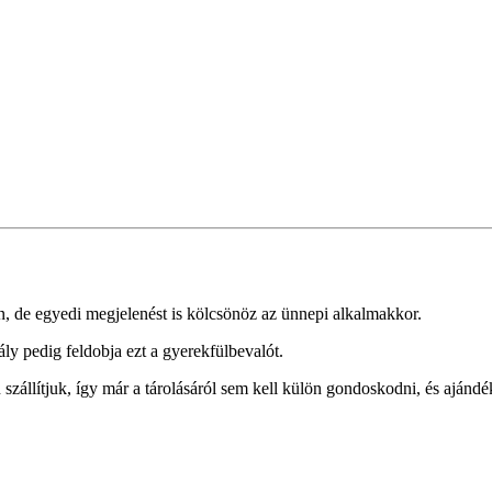
n, de egyedi megjelenést is kölcsönöz az ünnepi alkalmakkor.
ály pedig feldobja ezt a gyerekfülbevalót.
állítjuk, így már a tárolásáról sem kell külön gondoskodni, és ajándé