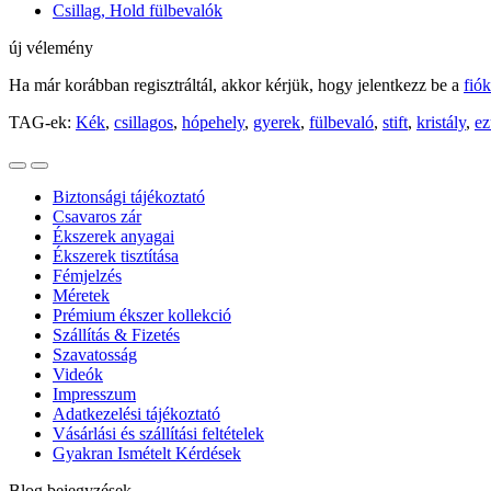
Csillag, Hold fülbevalók
új vélemény
Ha már korábban regisztráltál, akkor kérjük, hogy jelentkezz be a
fió
TAG-ek:
Kék
,
csillagos
,
hópehely
,
gyerek
,
fülbevaló
,
stift
,
kristály
,
ez
Biztonsági tájékoztató
Csavaros zár
Ékszerek anyagai
Ékszerek tisztítása
Fémjelzés
Méretek
Prémium ékszer kollekció
Szállítás & Fizetés
Szavatosság
Videók
Impresszum
Adatkezelési tájékoztató
Vásárlási és szállítási feltételek
Gyakran Ismételt Kérdések
Blog bejegyzések