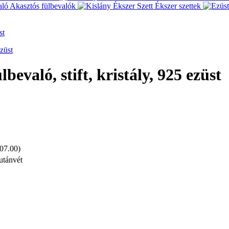
Akasztós fülbevalók
Ékszer szettek
st
bevaló, stift, kristály, 925 ezüst
 07.00)
utánvét