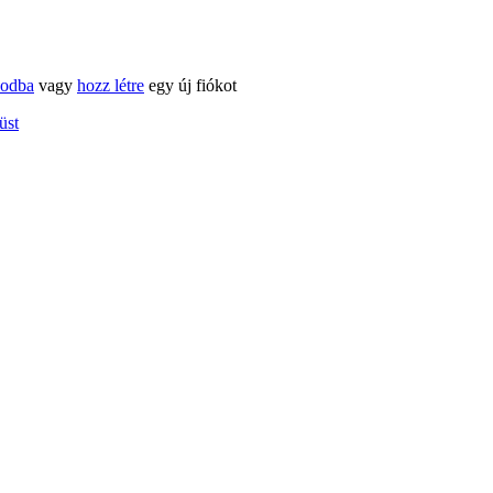
kodba
vagy
hozz létre
egy új fiókot
üst