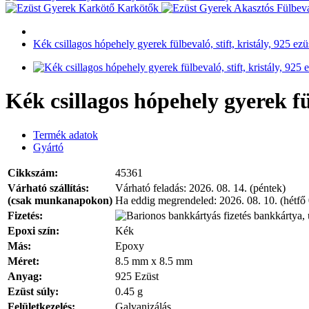
Karkötők
Kék csillagos hópehely gyerek fülbevaló, stift, kristály, 925 ezü
Kék csillagos hópehely gyerek fül
Termék adatok
Gyártó
Cikkszám:
45361
Várható szállítás:
Várható feladás:
2026. 08. 14. (péntek)
(csak munkanapokon)
Ha eddig megrendeled:
2026. 08. 10. (hétfő
Fizetés:
bankkártya, 
Epoxi szín:
Kék
Más:
Epoxy
Méret:
8.5 mm x 8.5 mm
Anyag:
925 Ezüst
Ezüst súly:
0.45 g
Felületkezelés:
Galvanizálás