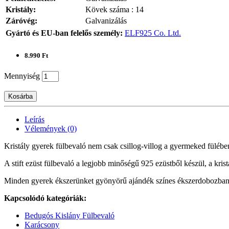
Kristály:
Kövek száma : 14
Záróvég:
Galvanizálás
Gyártó és EU-ban felelős személy:
ELF925 Co. Ltd.
8.990 Ft
Mennyiség
Kosárba
Leírás
Vélemények (0)
Kristály gyerek fülbevaló nem csak csillog-villog a gyermeked fülébe
A stift ezüst fülbevaló a legjobb minőségű 925 ezüstből készül, a krist
Minden gyerek ékszerünket gyönyörű ajándék színes ékszerdobozban sz
Kapcsolódó kategóriák:
Bedugós Kislány Fülbevaló
Karácsony