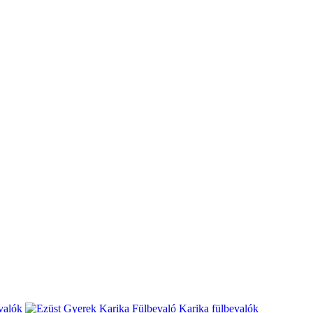
valók
Karika fülbevalók