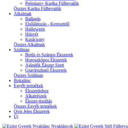
Prémium+ Karika Fülbevalók
Összes Karika Fülbevalók
Alkalmak
Ballagás
Elsőáldozás - Keresztelő
Halloween
Húsvét
Karácsony
Összes Alkalmak
Szülinap
Betűs és Számos Ékszerek
Horoszkópos Ékszerek
Ajándék Ékszer Szett
Gravírozható Ékszerek
Összes Szülinap
Bokalánc
Egyéb termékek
Ékszerdoboz
Alkatrészek
Ékszer-tisztítás
Összes Egyéb termékek
Ovis Jeles Ékszerek
Új
Nyakláncok