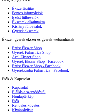
Ékszertisztítás
Fontos információk
Ezüst fülbevalók
Ékszerek alkalmakra
Kislány fülbevalók
Gyerek ékszerek
Ékszer, gyerek ékszer és gyerek webáruházak
Ezüst Ékszer Shop
Gyerek Falmatrica Shop
Acél Ékszer Shop
Gyerek Ékszer Shop - Facebook
Ezüst Ékszer Shop - Facebook
Gyerekszoba Falmatrica - Facebook
Fiók & Kapcsolat
Kapcsolat
Elállás a szerződéstől
Honlaptérkép
Fiók
Rendelés követés
Kívánságlista