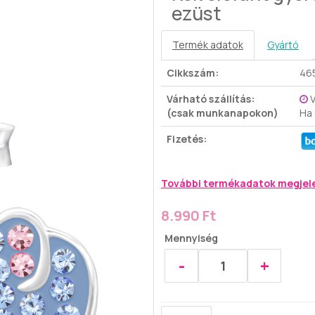
ezüst
Termék adatok
Gyártó
Cikkszám:
46
Várható szállítás:
V
(csak munkanapokon)
Ha
Fizetés:
További termékadatok megjel
8.990 Ft
Mennyiség
-
+