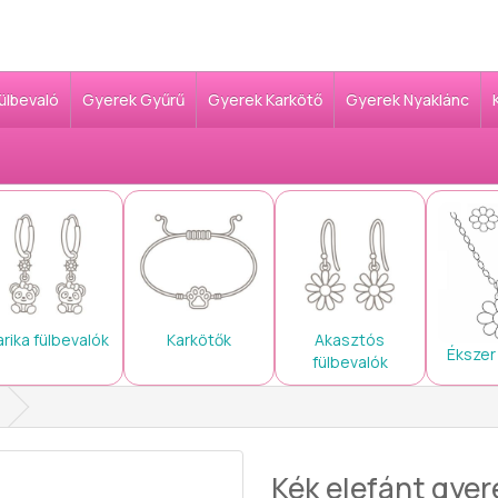
Fülbevaló
Gyerek Gyűrű
Gyerek Karkötő
Gyerek Nyaklánc
arika fülbevalók
Karkötők
Akasztós
Ékszer
fülbevalók
Kék elefánt gyere