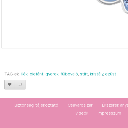
TAG-ek:
Kék
,
elefánt
,
gyerek
,
fülbevaló
,
stift
,
kristály
,
ezüst
Biztonsági tájékoztató
Csavaros zár
Ékszerek any
Videók
Impresszum