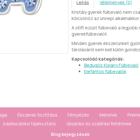
Leírás
Vélemények (0)
Kristály gyerek fülbevaló nem cs
kölcsönöz az ünnepi alkalmakkor.
A stift ezüst fülbevaló a legjobb
gyerekfülbevalót.
Minden gyerek ékszerünket gyöny
tárolásáról sem kell külön gondo
Kapcsolódó kategóriák:
Bedugós Kislány Fülbevaló
Elefántos fülbevalók
agai
Ékszerek tisztítása
Fémjelzés
Méretek
Prémi
Adatkezelési tájékoztató
Vásárlási és szállítási feltételek
Blog bejegyzések