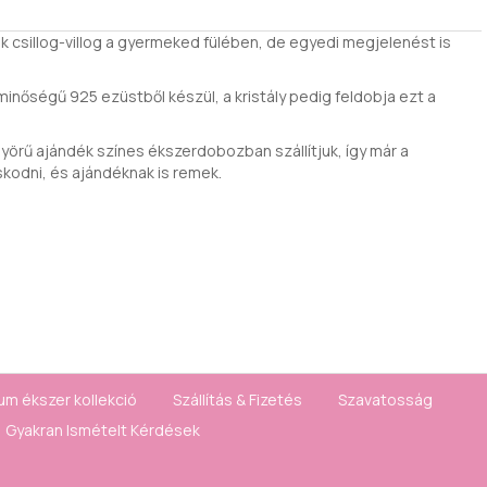
ak csillog-villog a gyermeked fülében, de egyedi megjelenést is
 minőségű 925 ezüstből készül, a kristály pedig feldobja ezt a
örű ajándék színes ékszerdobozban szállítjuk, így már a
skodni, és ajándéknak is remek.
um ékszer kollekció
Szállítás & Fizetés
Szavatosság
Gyakran Ismételt Kérdések