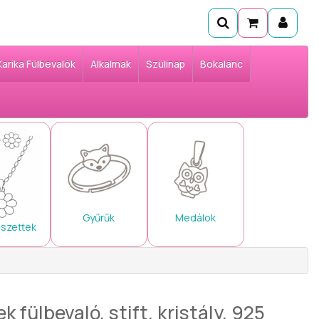
Karika Fülbevalók
Alkalmak
Szülinap
Bokalánc
Gyűrűk
Medálok
 szettek
k fülbevaló, stift, kristály, 925