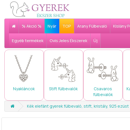
% Akció %
Nyár
TOP
Arany Fülbevaló
Kislány 
Egyéb termékek
Ovis Jeles Ékszerek
Új
Nyakláncok
Stift fülbevalók
Csavaros
K
fülbevalók
Kék elefánt gyerek fülbevaló, stift, kristály, 925 ezüst