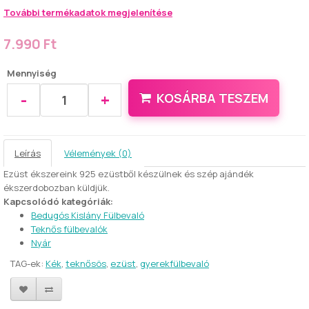
További termékadatok megjelenítése
7.990 Ft
Mennyiség
-
+
KOSÁRBA TESZEM
Leírás
Vélemények (0)
Ezüst ékszereink 925 ezüstből készülnek és szép ajándék
ékszerdobozban küldjük.
Kapcsolódó kategóriák:
Bedugós Kislány Fülbevaló
Teknős fülbevalók
Nyár
TAG-ek:
Kék
,
teknősös
,
ezüst
,
gyerekfülbevaló