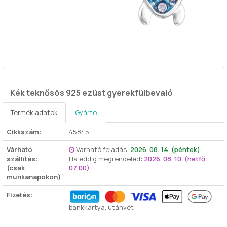
Kék teknősös 925 ezüst gyerekfülbevaló
Termék adatok
Gyártó
Cikkszám:
45845
Várható
Várható feladás:
2026. 08. 14. (péntek)
szállítás:
Ha eddig megrendeled:
2026. 08. 10. (hétfő
(csak
07.00)
munkanapokon)
Fizetés:
bankkártya, utánvét