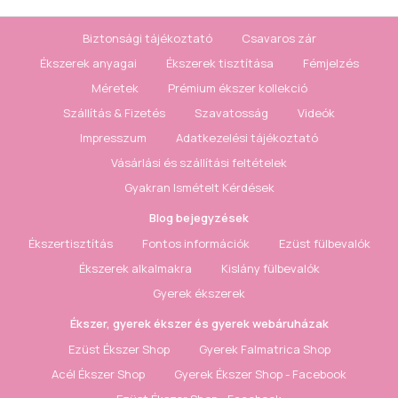
Biztonsági tájékoztató
Csavaros zár
Ékszerek anyagai
Ékszerek tisztítása
Fémjelzés
Méretek
Prémium ékszer kollekció
Szállítás & Fizetés
Szavatosság
Videók
Impresszum
Adatkezelési tájékoztató
Vásárlási és szállítási feltételek
Gyakran Ismételt Kérdések
Blog bejegyzések
Ékszertisztítás
Fontos információk
Ezüst fülbevalók
Ékszerek alkalmakra
Kislány fülbevalók
Gyerek ékszerek
Ékszer, gyerek ékszer és gyerek webáruházak
Ezüst Ékszer Shop
Gyerek Falmatrica Shop
Acél Ékszer Shop
Gyerek Ékszer Shop - Facebook