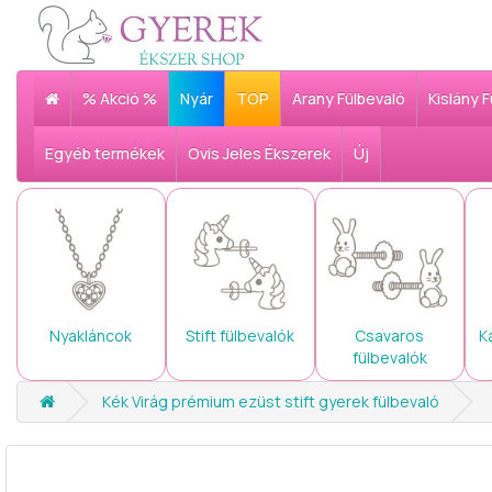
% Akció %
Nyár
TOP
Arany Fülbevaló
Kislány 
Egyéb termékek
Ovis Jeles Ékszerek
Új
Nyakláncok
Stift fülbevalók
Csavaros
K
fülbevalók
Kék Virág prémium ezüst stift gyerek fülbevaló