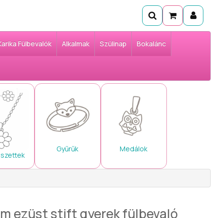
Karika Fülbevalók
Alkalmak
Szülinap
Bokalánc
Gyűrűk
Medálok
 szettek
m ezüst stift gyerek fülbevaló