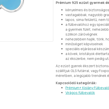
Prémium 925 ezüst gyermek ék
kényelmes és biztonságos 
vastagabbak, nagyobb gra
lapos, sima felületű, nem tö
a fülbevalóhoz egy speciál
a gyermek fülét, nehezebb
szilikon záróvégnek
nehezebben hajlik, törik, 
minőséget képviselnek
speciális eljárással készül
a kövek, kristályok élettar
az ékszerbe, nem pedig utá
Az ezüst gyerek ékszert bizton
szállítjuk GLS futárral, vagy Fo
méretben, a legújabb trendnek é
Kapcsolódó kategóriák:
Prémium+ Kislány Fülbeval
Virágos fülbevalók