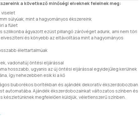
szereink a következő minőségi elveknek felelnek meg:
viselet
mm súlyúak, mint a hagyományos ékszereink
ri a fület
is szilikonba ágyazott ezüst pillangó záróvéget adunk, ami nem töri
 elveszíteni és könyebb az eltávolítása mint a hagyományos
hosszabb élettartalmúak
nek, vadonatúj öntési eljárással
tama hosszabb, ugyanis az új öntési eljárással egyidejűleg kerülnek
na, így nehezebben esik ki a kő
ságos buborékos borítékban és ajándék dekoratív ékszerdobozban
xpost automatába. Ajándék ékszerdobozainkat változatos színben és
s készletünknek megfelelően küldjük, véletlenszerű színben.
ó