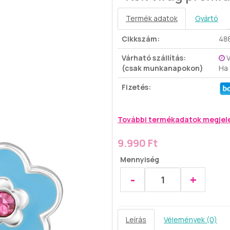
Termék adatok
Gyártó
Cikkszám:
48
Várható szállítás:
V
(csak munkanapokon)
Ha
Fizetés:
További termékadatok megjel
9.990 Ft
Mennyiség
-
+
Leírás
Vélemények (0)