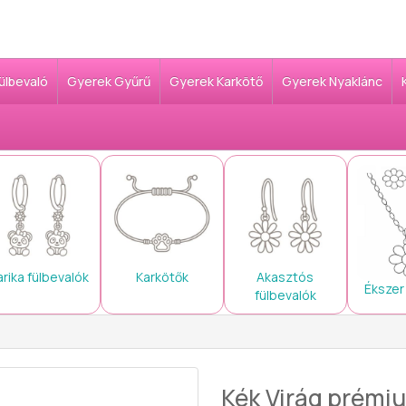
Fülbevaló
Gyerek Gyűrű
Gyerek Karkötő
Gyerek Nyaklánc
arika fülbevalók
Karkötők
Akasztós
Ékszer
fülbevalók
Kék Virág prémiu