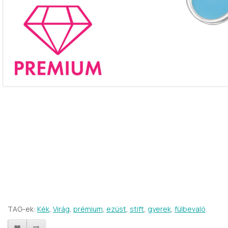
TAG-ek:
Kék
,
Virág
,
prémium
,
ezüst
,
stift
,
gyerek
,
fülbevaló