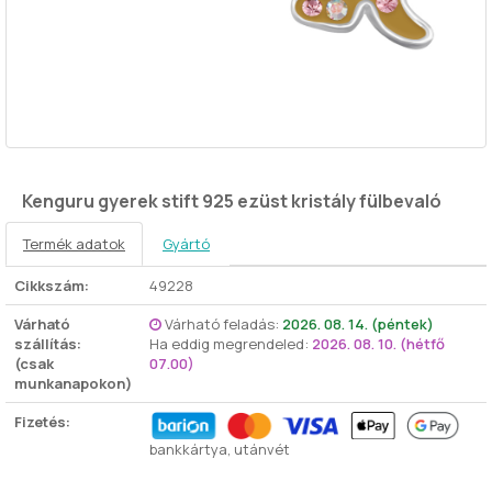
Kenguru gyerek stift 925 ezüst kristály fülbevaló
Termék adatok
Gyártó
Cikkszám:
49228
Várható
Várható feladás:
2026. 08. 14. (péntek)
szállítás:
Ha eddig megrendeled:
2026. 08. 10. (hétfő
(csak
07.00)
munkanapokon)
Fizetés:
bankkártya, utánvét