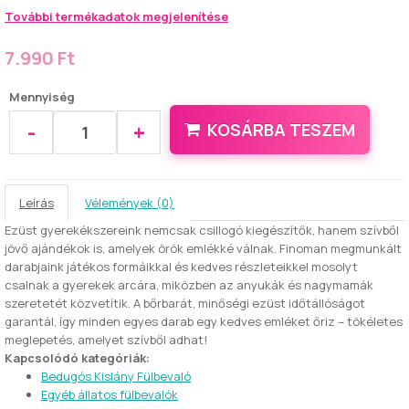
További termékadatok megjelenítése
7.990 Ft
Mennyiség
-
+
KOSÁRBA TESZEM
Leírás
Vélemények (0)
Ezüst gyerekékszereink nemcsak csillogó kiegészítők, hanem szívből
jövő ajándékok is, amelyek örök emlékké válnak. Finoman megmunkált
darabjaink játékos formáikkal és kedves részleteikkel mosolyt
csalnak a gyerekek arcára, miközben az anyukák és nagymamák
szeretetét közvetítik. A bőrbarát, minőségi ezüst időtállóságot
garantál, így minden egyes darab egy kedves emléket őriz – tökéletes
meglepetés, amelyet szívből adhat!
Kapcsolódó kategóriák:
Bedugós Kislány Fülbevaló
Egyéb állatos fülbevalók