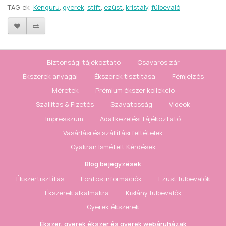
TAG-ek:
Kenguru
,
gyerek
,
stift
,
ezüst
,
kristály
,
fülbevaló
Biztonsági tájékoztató
Csavaros zár
Ékszerek anyagai
Ékszerek tisztítása
Fémjelzés
Méretek
Prémium ékszer kollekció
Szállítás & Fizetés
Szavatosság
Videók
Impresszum
Adatkezelési tájékoztató
Vásárlási és szállítási feltételek
Gyakran Ismételt Kérdések
Blog bejegyzések
Ékszertisztítás
Fontos információk
Ezüst fülbevalók
Ékszerek alkalmakra
Kislány fülbevalók
Gyerek ékszerek
Ékszer, gyerek ékszer és gyerek webáruházak