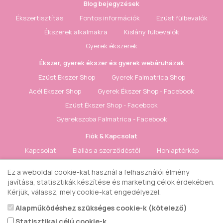
Blog bejegyzések
Ékszertisztítás
Fontos információk
Ezüst fülbevalók
Ékszerek alkalmakra
Kislány fülbevalók
Gyerek ékszerek
Ékszer, gyerek ékszer és gyerek webáruházak
Ezüst Ékszer Shop
Gyerek Falmatrica Shop
Acél Ékszer Shop
Gyerek Ékszer Shop - Facebook
Ezüst Ékszer Shop - Facebook
Gyerekszoba Falmatrica - Facebook
Fiók & Kapcsolat
Kapcsolat
Elállás a szerződéstől
Honlaptérkép
Fiók
Rendelés követés
Kívánságlista
Hírlevél
Ez a weboldal cookie-kat használ a felhasználói élmény
javítása, statisztikák készítése és marketing célok érdekében.
Gyerek ékszer Shop © 2018 - ezüst gyerek ékszerek
Kérjük, válassz, mely cookie-kat engedélyezel.
Alapműködéshez szükséges cookie-k (kötelező)
Statisztikai célú cookie-k