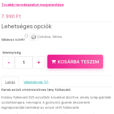
További termékadatok megjelenítése
7.990 Ft
Lehetséges opciók
Cirkónia: White
Válassz színt!
Mennyiség
-
+
KOSÁRBA TESZEM
Leírás
Vélemények (0)
Kerek ezüst cirkónia köves lány fülbevaló
Kislány fülbevaló 925 ezüstből, kövekkel díszítve, amely szép ajándék
születésnapra, névnapra. A gyönyörű gyerek ékszereink
legnépszerűbb termékei az ezüst stift fülbevalók.