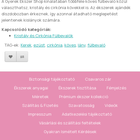
A Gyerek Ékszer Shop kínálatában többféle köves fülbevaló közül
választhatsz, kristály és cirkónia kövekkel is. Az ékszerek ajándék
díszdobozban érkeznek, így azonnal átadható meglepetést
jelentenek kislányok számára.
Kapcsolódó kategóriák:
Kristály és Cirkónia Fülbevalók
TAG-ek:
Kerek
,
ezüst
,
cirkónia
,
köves
,
lány
,
fülbevaló
Biztonsági tájékoztató
Csavaros zár
Ékszerek anyagai
Ékszerek tisztítása
Fémjelzés
Méretek
Prémium ékszer kollekció
Szállítás & Fizetés
Szavatosság
Videók
Impresszum
Adatkezelési tájékoztató
Vásárlási és szállítási feltételek
Gyakran Ismételt Kérdések