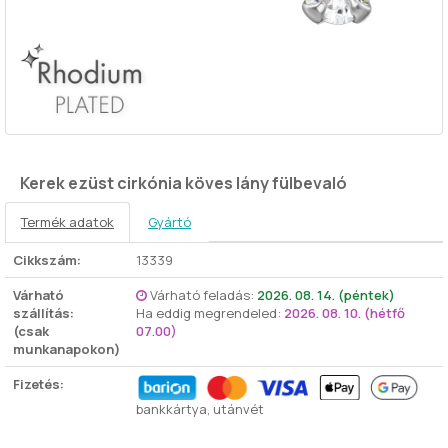
Kerek ezüst cirkónia köves lány fülbevaló
Termék adatok
Gyártó
Cikkszám:
13339
Várható
Várható feladás:
2026. 08. 14. (péntek)
szállítás:
Ha eddig megrendeled:
2026. 08. 10. (hétfő
(csak
07.00)
munkanapokon)
Fizetés:
bankkártya, utánvét