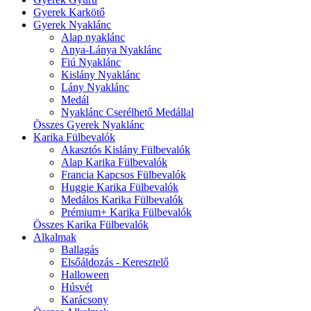
Gyerek Karkötő
Gyerek Nyaklánc
Alap nyaklánc
Anya-Lánya Nyaklánc
Fiú Nyaklánc
Kislány Nyaklánc
Lány Nyaklánc
Medál
Nyaklánc Cserélhető Medállal
Összes Gyerek Nyaklánc
Karika Fülbevalók
Akasztós Kislány Fülbevalók
Alap Karika Fülbevalók
Francia Kapcsos Fülbevalók
Huggie Karika Fülbevalók
Medálos Karika Fülbevalók
Prémium+ Karika Fülbevalók
Összes Karika Fülbevalók
Alkalmak
Ballagás
Elsőáldozás - Keresztelő
Halloween
Húsvét
Karácsony