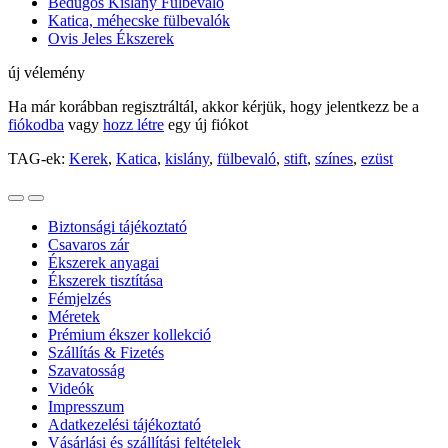
Bedugós Kislány Fülbevaló
Katica, méhecske fülbevalók
Ovis Jeles Ékszerek
új vélemény
Ha már korábban regisztráltál, akkor kérjük, hogy jelentkezz be a
fiókodba
vagy
hozz létre
egy új fiókot
TAG-ek:
Kerek
,
Katica
,
kislány
,
fülbevaló
,
stift
,
színes
,
ezüst
Biztonsági tájékoztató
Csavaros zár
Ékszerek anyagai
Ékszerek tisztítása
Fémjelzés
Méretek
Prémium ékszer kollekció
Szállítás & Fizetés
Szavatosság
Videók
Impresszum
Adatkezelési tájékoztató
Vásárlási és szállítási feltételek