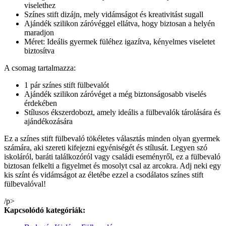
viselethez
Színes stift dizájn, mely vidámságot és kreativitást sugall
Ajándék szilikon záróvéggel ellátva, hogy biztosan a helyén
maradjon
Méret: Ideális gyermek füléhez igazítva, kényelmes viseletet
biztosítva
A csomag tartalmazza:
1 pár színes stift fülbevalót
Ajándék szilikon záróvéget a még biztonságosabb viselés
érdekében
Stílusos ékszerdobozt, amely ideális a fülbevalók tárolására és
ajándékozására
Ez a színes stift fülbevaló tökéletes választás minden olyan gyermek
számára, aki szereti kifejezni egyéniségét és stílusát. Legyen szó
iskoláról, baráti találkozóról vagy családi eseményről, ez a fülbevaló
biztosan felkelti a figyelmet és mosolyt csal az arcokra. Adj neki egy
kis színt és vidámságot az életébe ezzel a csodálatos színes stift
fülbevalóval!
/p>
Kapcsolódó kategóriák: