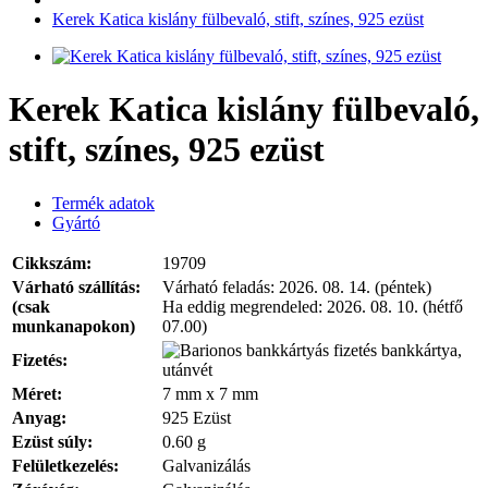
Kerek Katica kislány fülbevaló, stift, színes, 925 ezüst
Kerek Katica kislány fülbevaló,
stift, színes, 925 ezüst
Termék adatok
Gyártó
Cikkszám:
19709
Várható szállítás:
Várható feladás:
2026. 08. 14. (péntek)
(csak
Ha eddig megrendeled:
2026. 08. 10. (hétfő
munkanapokon)
07.00)
bankkártya,
Fizetés:
utánvét
Méret:
7 mm x 7 mm
Anyag:
925 Ezüst
Ezüst súly:
0.60 g
Felületkezelés:
Galvanizálás