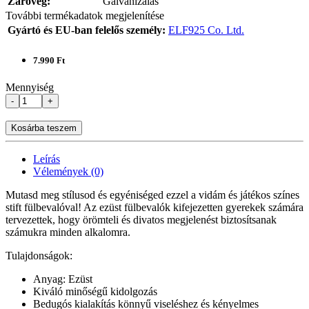
Záróvég:
Galvanizálás
További termékadatok megjelenítése
Gyártó és EU-ban felelős személy:
ELF925 Co. Ltd.
7.990 Ft
Mennyiség
-
+
Kosárba teszem
Leírás
Vélemények (0)
Mutasd meg stílusod és egyéniséged ezzel a vidám és játékos színes
stift fülbevalóval! Az ezüst fülbevalók kifejezetten gyerekek számára
tervezettek, hogy örömteli és divatos megjelenést biztosítsanak
számukra minden alkalomra.
Tulajdonságok:
Anyag: Ezüst
Kiváló minőségű kidolgozás
Bedugós kialakítás könnyű viseléshez és kényelmes