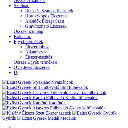
Összes Alkalmak
Szülinap
Betűs és Számos Ékszerek
Horoszkópos Ékszerek
Ajándék Ékszer Szett
Gravírozható Ékszerek
Összes Szülinap
Bokalánc
Egyéb termékek
Ékszerdoboz
Alkatrészek
Ékszer-tisztítás
Összes Egyéb termékek
Ovis Jeles Ékszerek
Új
Nyakláncok
Stift fülbevalók
Csavaros fülbevalók
Karika fülbevalók
Karkötők
Akasztós fülbevalók
Ékszer szettek
Gyűrűk
Medálok